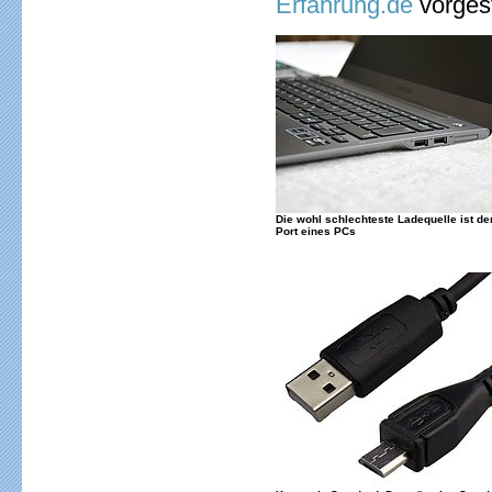
Erfahrung.de
vorgest
Die wohl schlechteste Ladequelle ist de
Port eines PCs