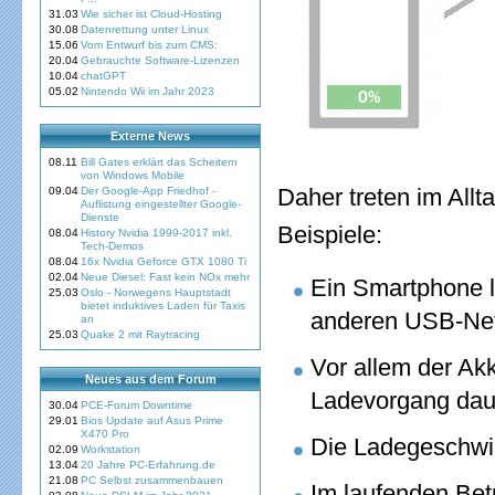
31.03
Wie sicher ist Cloud-Hosting
30.08
Datenrettung unter Linux
15.06
Vom Entwurf bis zum CMS:
20.04
Gebrauchte Software-Lizenzen
10.04
chatGPT
05.02
Nintendo Wii im Jahr 2023
Externe News
08.11
Bill Gates erklärt das Scheitern
von Windows Mobile
Daher treten im Allt
09.04
Der Google-App Friedhof -
Auflistung eingestellter Google-
Dienste
Beispiele:
08.04
History Nvidia 1999-2017 inkl.
Tech-Demos
08.04
16x Nvidia Geforce GTX 1080 Ti
02.04
Neue Diesel: Fast kein NOx mehr
Ein Smartphone l
25.03
Oslo - Norwegens Hauptstadt
bietet induktives Laden für Taxis
anderen USB-Netz
an
25.03
Quake 2 mit Raytracing
Vor allem der Akk
Neues aus dem Forum
Ladevorgang daue
30.04
PCE-Forum Downtime
29.01
Bios Update auf Asus Prime
X470 Pro
Die Ladegeschwin
02.09
Workstation
13.04
20 Jahre PC-Erfahrung.de
21.08
PC Selbst zusammenbauen
Im laufenden Bet