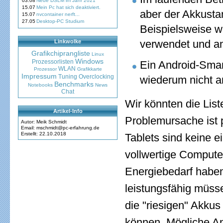
03.08
Neue DSLM im Jahr 2021
15.07
Mein Pc hat sich deaktiviert.
aber der Akkusta
15.07
nvcontainer nerft...
27.05
Desktop-PC Studium
Beispielsweise 
verwendet und am
Linkwolke
Grafikchiprangliste
Linux
Windows
Prozessorlisten
Ein Android-Smar
WLAN
Prozessor
Grafikkarte
Impressum
Tuning
Overclocking
wiederum nicht a
Benchmarks
Notebooks
News
Chat
Wir könnten die List
Artikel-Info
Problemursache ist 
Autor: Meik Schmidt
Email: mschmidt@pc-erfahrung.de
Erstellt: 22.10.2018
Tablets sind keine e
vollwertige Compute
Energiebedarf habe
leistungsfähig müss
die "riesigen" Akkus
können. Mögliche An