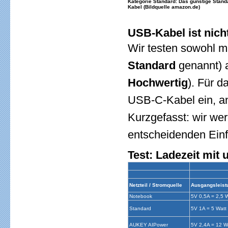
Kategorie Standard: Das günstige Stand
Kabel (Bildquelle amazon.de)
USB-Kabel ist nich
Wir testen sowohl m
Standard
genannt) 
Hochwertig
). Für d
USB-C-Kabel ein, a
Kurzgefasst: wir we
entscheidenden Einf
Test: Ladezeit mit
Netzteil / Stromquelle
Ausgangsleist
Notebook
5V 0,5A = 2,5 
Standard
5V 1A = 5 Watt
AUKEY AIPower
5V 2,4A = 12 W