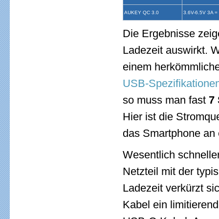
AUKEY QC 3.0
3.6V-6.5V 3A =
Die Ergebnisse zeige
Ladezeit auswirkt. W
einem herkömmlichen
USB-Spezifikatione
so muss man fast
7
Hier ist die Stromqu
das Smartphone an 
Wesentlich schnell
Netzteil mit der typ
Ladezeit verkürzt si
Kabel ein limitieren