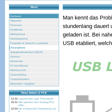
Menü
Man kennt das Prob
Hardware
Allgemein
stundenlang dauert 
Prozessor
Grafikkarte
geladen ist. Bei na
Motherboard
Arbeitsspeicher
USB etabliert, welch
Festplatte & Optische Laufwerke
Smartphone
Spiegelreflexkamera (DSLR)
Drohnen
Notebooks
PC-des-Monats
Wireless-LAN
Casemodding
Computerlexikon
Merkzettel / Vergleich
Neue Seiten @ PCE
12.02
Laserdrucker statt Tintenstrahl
26.01
Wie optimiert man Gaming-PCs
effizi...
16.04
Die evolutionäre Entwicklung von
P...