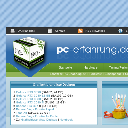
Druckansicht
Kontakt
RSS-Newsfeed
S
Startseite
Hardware
Tuning/Perfo
Startseite PC-Erfahrung.de
»
Hardware
»
Smartphone
»
Sm
Grafikchiprangliste Desktop
1
Geforce RTX 3090
(GA102, 24 GB)
2
Geforce RTX 3080 12 GB
(GA102, 12 GB)
3
Geforce RTX 3080
(GA102, 10 GB)
4
Geforce RTX 2080 Ti
(TU102, 11 GB)
5
Radeon Pro Duo
(Fiji XT, 8 GB)
6
Radeon Vega Frontier Liquid
...
7
Titan Xp
(GP102, 12 GB)
8
Radeon Vega Frontier Air Cooled
...
» Zur
Grafikchiprangliste Desktop
|
Notebook