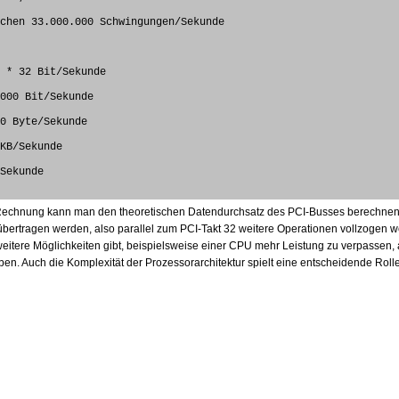
echen 33.000.000 Schwingungen/Sekunde
0 * 32 Bit/Sekunde
.000 Bit/Sekunde
00 Byte/Sekunde
 KB/Sekunde
/Sekunde
 Rechnung kann man den theoretischen Datendurchsatz des PCI-Busses berechnen. 
t übertragen werden, also parallel zum PCI-Takt 32 weitere Operationen vollzogen 
eitere Möglichkeiten gibt, beispielsweise einer CPU mehr Leistung zu verpassen, a
en. Auch die Komplexität der Prozessorarchitektur spielt eine entscheidende Rolle