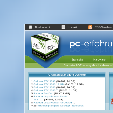
Druckansicht
Kontakt
RSS-Newsfeed
Startseite
Hardware
Startseite PC-Erfahrung.de
»
Hardware
»
Grafikchiprangliste Desktop
1
Geforce RTX 3090
(GA102, 24 GB)
2
Geforce RTX 3080 12 GB
(GA102, 12 GB)
3
Geforce RTX 3080
(GA102, 10 GB)
4
Geforce RTX 2080 Ti
(TU102, 11 GB)
5
Radeon Pro Duo
(Fiji XT, 8 GB)
6
Radeon Vega Frontier Liquid
...
7
Titan Xp
(GP102, 12 GB)
8
Radeon Vega Frontier Air Cooled
...
» Zur
Grafikchiprangliste Desktop
|
Notebook