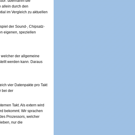
ssor: übernahm die
 allein durch den
al im Vergleich zu aktuellen
spiel der Sound-, Chipsatz-
en eigenen, speziellen
, welcher der allgemeine
estellt werden kann. Daraus
ich vier Datenpakte pro Takt
 bei der
rnen Takt. Als extern wird
ard bekommt. Wir sprachen
 des Prozessors, welcher
ieben, nur die