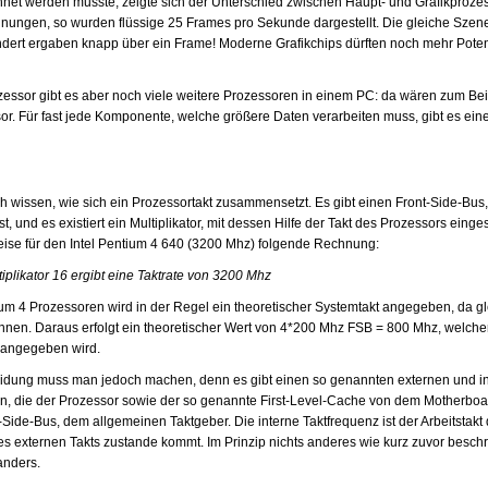
net werden musste, zeigte sich der Unterschied zwischen Haupt- und Grafikproze
hnungen, so wurden flüssige 25 Frames pro Sekunde dargestellt. Die gleiche Szene
ert ergaben knapp über ein Frame! Moderne Grafikchips dürften noch mehr Potenti
ssor gibt es aber noch viele weitere Prozessoren in einem PC: da wären zum Bei
or. Für fast jede Komponente, welche größere Daten verarbeiten muss, gibt es ein
ch wissen, wie sich ein Prozessortakt zusammensetzt. Es gibt einen Front-Side-Bus
t, und es existiert ein Multiplikator, mit dessen Hilfe der Takt des Prozessors eing
weise für den Intel Pentium 4 640 (3200 Mhz) folgende Rechnung:
plikator 16 ergibt eine Taktrate von 3200 Mhz
m 4 Prozessoren wird in der Regel ein theoretischer Systemtakt angegeben, da gle
nnen. Daraus erfolgt ein theoretischer Wert von 4*200 Mhz FSB = 800 Mhz, welcher
 angegeben wird.
idung muss man jedoch machen, denn es gibt einen so genannten externen und inte
den, die der Prozessor sowie der so genannte First-Level-Cache von dem Motherbo
t-Side-Bus, dem allgemeinen Taktgeber. Die interne Taktfrequenz ist der Arbeitstakt
des externen Takts zustande kommt. Im Prinzip nichts anderes wie kurz zuvor beschr
 anders.