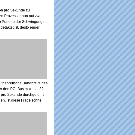
ion pro Sekunde zu
en Prozessor nun auf zwei
ie Periode der Schwingung nur
getaktet ist, desto enger
e theoretische Bandbreite des
über den PCI-Bus maximal 32
n pro Sekunde durchgeführt
n, ist diese Frage schnell