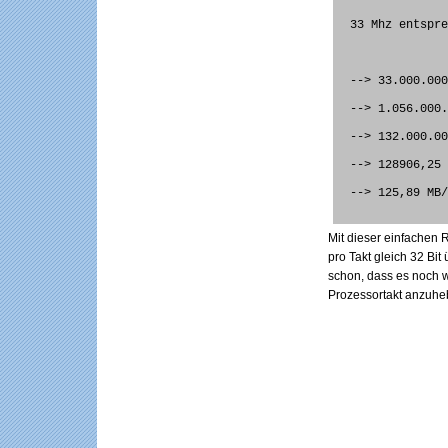
 33 Mhz entspr
 --> 33.000.00
 --> 1.056.000
 --> 132.000.0
 --> 128906,25
 --> 125,89 MB
Mit dieser einfachen
pro Takt gleich 32 Bi
schon, dass es noch w
Prozessortakt anzuheb