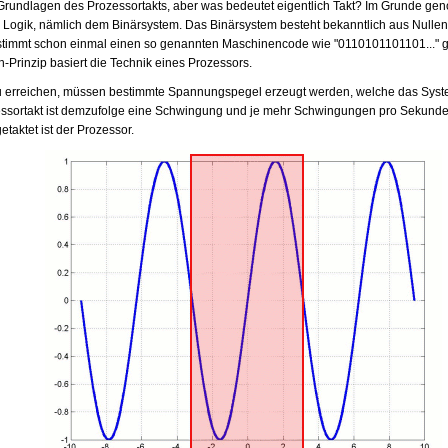
Grundlagen des Prozessortakts, aber was bedeutet eigentlich Takt? Im Grunde ge
en Logik, nämlich dem Binärsystem. Das Binärsystem besteht bekanntlich aus Null
estimmt schon einmal einen so genannten Maschinencode wie "0110101101101..." 
-Prinzip basiert die Technik eines Prozessors.
 erreichen, müssen bestimmte Spannungspegel erzeugt werden, welche das Syste
ozessortakt ist demzufolge eine Schwingung und je mehr Schwingungen pro Sekunde
etaktet ist der Prozessor.