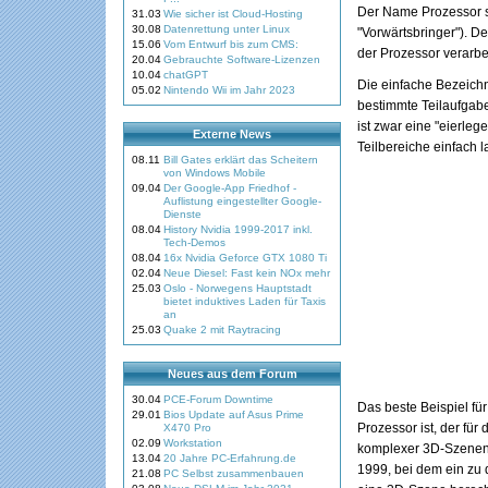
Der Name Prozessor st
31.03
Wie sicher ist Cloud-Hosting
30.08
Datenrettung unter Linux
"Vorwärtsbringer"). D
15.06
Vom Entwurf bis zum CMS:
der Prozessor verarbei
20.04
Gebrauchte Software-Lizenzen
10.04
chatGPT
Die einfache Bezeichn
05.02
Nintendo Wii im Jahr 2023
bestimmte Teilaufgab
ist zwar eine "eierleg
Externe News
Teilbereiche einfach
08.11
Bill Gates erklärt das Scheitern
von Windows Mobile
09.04
Der Google-App Friedhof -
Auflistung eingestellter Google-
Dienste
08.04
History Nvidia 1999-2017 inkl.
Tech-Demos
08.04
16x Nvidia Geforce GTX 1080 Ti
02.04
Neue Diesel: Fast kein NOx mehr
25.03
Oslo - Norwegens Hauptstadt
bietet induktives Laden für Taxis
an
25.03
Quake 2 mit Raytracing
Neues aus dem Forum
30.04
PCE-Forum Downtime
Das beste Beispiel für
29.01
Bios Update auf Asus Prime
Prozessor ist, der fü
X470 Pro
02.09
Workstation
komplexer 3D-Szenen e
13.04
20 Jahre PC-Erfahrung.de
1999, bei dem ein zu 
21.08
PC Selbst zusammenbauen