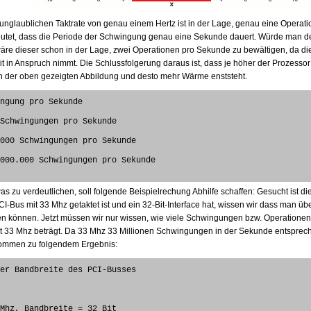
 unglaublichen Taktrate von genau einem Hertz ist in der Lage, genau eine Operat
eutet, dass die Periode der Schwingung genau eine Sekunde dauert. Würde man d
wäre dieser schon in der Lage, zwei Operationen pro Sekunde zu bewältigen, da d
it in Anspruch nimmt. Die Schlussfolgerung daraus ist, dass je höher der Prozessor 
in der oben gezeigten Abbildung und desto mehr Wärme enststeht.
ingung pro Sekunde
 Schwingungen pro Sekunde
.000 Schwingungen pro Sekunde
.000.000 Schwingungen pro Sekunde
as zu verdeutlichen, soll folgende Beispielrechung Abhilfe schaffen: Gesucht ist di
I-Bus mit 33 Mhz getaktet ist und ein 32-Bit-Interface hat, wissen wir dass man 
gen können. Jetzt müssen wir nur wissen, wie viele Schwingungen bzw. Operatione
 33 Mhz beträgt. Da 33 Mhz 33 Millionen Schwingungen in der Sekunde entspreche
kommen zu folgendem Ergebnis:
n der Bandbreite des PCI-Busses
 Mhz, Bandbreite = 32 Bit