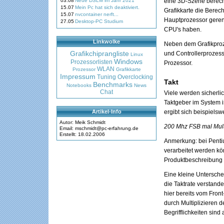
03.08
Neue DSLM im Jahr 2021
eine 3D-Szene berech
15.07
Mein Pc hat sich deaktiviert.
Grafikkarte die Berec
15.07
nvcontainer nerft...
Hauptprozessor gerend
27.05
Desktop-PC Studium
CPU's haben.
Linkwolke
Neben dem Grafikproze
Grafikchiprangliste
und Controllerprozess
Linux
Windows
Prozessorlisten
Prozessor.
WLAN
Prozessor
Grafikkarte
Impressum
Tuning
Overclocking
Takt
Benchmarks
Notebooks
News
Chat
Viele werden sicherli
Taktgeber im System is
Artikel-Info
ergibt sich beispiels
Autor: Meik Schmidt
200 Mhz FSB mal Multi
Email: mschmidt@pc-erfahrung.de
Erstellt: 18.02.2006
Anmerkung: bei Pentiu
verarbeitet werden kö
Produktbeschreibung
Eine kleine Untersche
die Taktrate verstan
hier bereits vom Fron
durch Multiplizieren 
Begrifflichkeiten sind