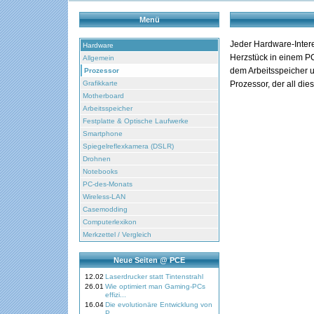
Menü
Jeder Hardware-Inter
Hardware
Herzstück in einem PC
Allgemein
dem Arbeitsspeicher 
Prozessor
Grafikkarte
Prozessor, der all die
Motherboard
Arbeitsspeicher
Festplatte & Optische Laufwerke
Smartphone
Spiegelreflexkamera (DSLR)
Drohnen
Notebooks
PC-des-Monats
Wireless-LAN
Casemodding
Computerlexikon
Merkzettel / Vergleich
Neue Seiten @ PCE
12.02
Laserdrucker statt Tintenstrahl
26.01
Wie optimiert man Gaming-PCs
effizi...
16.04
Die evolutionäre Entwicklung von
P...