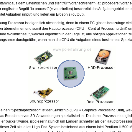
ammt aus dem Lateinischen und steht für "voranschreiten" (lat. procedere: vorans
er englische Begriff "to process" (= verarbeiten) beschreibt das Aufgabengebiet ein
tet Aufgaben (input) und liefert ein Ergebnis (output).
ung Prozessor ist eigentlich nicht richtig, denn in einem PC gibt es heutzutage vi
en übernehmen und somit den Hauptprozessor (CPU = Central Processing Unit) en
ende Wollmilchsau", welcher eigentlich in der Lage ist, alle nötigen Applikationen
 langsamer durchgeführt, wenn man die CPU die Aufgaben eines bestimmtes Spezia
 einen "Spezialprozessor" ist der Grafikchip (GPU = Graphics Processing Unit), wel
r das Berechnen von 3D-Anwendungen spezialisiert ist. Da dieser Prozessor ledigli
ntwickelt wurde, ist dieser natürlich um Längen schneller als der Hauptprozessor
dieser Zeit aktuelles High-End-System bestehend aus einem Intel Pentium III 500 