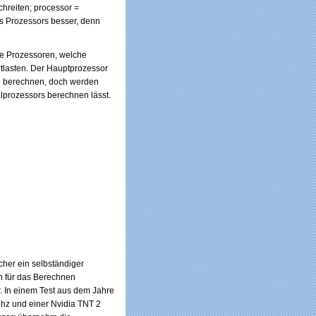
chreiten; processor =
es Prozessors besser, denn
ele Prozessoren, welche
tlasten. Der Hauptprozessor
 zu berechnen, doch werden
lprozessors berechnen lässt.
cher ein selbständiger
ch für das Berechnen
. In einem Test aus dem Jahre
Mhz und einer Nvidia TNT 2