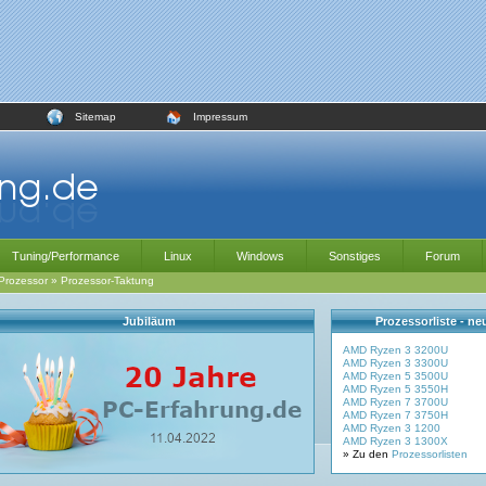
Sitemap
Impressum
Tuning/Performance
Linux
Windows
Sonstiges
Forum
Prozessor
»
Prozessor-Taktung
Jubiläum
Prozessorliste - n
AMD Ryzen 3 3200U
AMD Ryzen 3 3300U
AMD Ryzen 5 3500U
AMD Ryzen 5 3550H
AMD Ryzen 7 3700U
AMD Ryzen 7 3750H
AMD Ryzen 3 1200
AMD Ryzen 3 1300X
» Zu den
Prozessorlisten