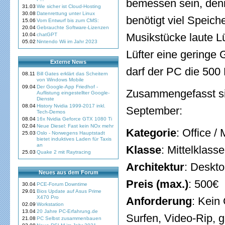
bemessen sein, denn 
31.03
Wie sicher ist Cloud-Hosting
30.08
Datenrettung unter Linux
benötigt viel Speic
15.06
Vom Entwurf bis zum CMS:
20.04
Gebrauchte Software-Lizenzen
Musikstücke laute L
10.04
chatGPT
05.02
Nintendo Wii im Jahr 2023
Lüfter eine geringe
Externe News
darf der PC die 500 
08.11
Bill Gates erklärt das Scheitern
von Windows Mobile
09.04
Der Google-App Friedhof -
Zusammengefasst si
Auflistung eingestellter Google-
Dienste
08.04
History Nvidia 1999-2017 inkl.
September:
Tech-Demos
08.04
16x Nvidia Geforce GTX 1080 Ti
02.04
Neue Diesel: Fast kein NOx mehr
Kategorie
: Office /
25.03
Oslo - Norwegens Hauptstadt
bietet induktives Laden für Taxis
an
Klasse
: Mittelklass
25.03
Quake 2 mit Raytracing
Architektur
: Deskt
Neues aus dem Forum
Preis (max.)
: 500€
30.04
PCE-Forum Downtime
29.01
Bios Update auf Asus Prime
X470 Pro
Anforderung
: Kein
02.09
Workstation
13.04
20 Jahre PC-Erfahrung.de
Surfen, Video-Rip, 
21.08
PC Selbst zusammenbauen