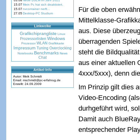
03.08
Neue DSLM im Jahr 2021
15.07
Mein Pc hat sich deaktiviert.
Für die oben erwähn
15.07
nvcontainer nerft...
27.05
Desktop-PC Studium
Mittelklasse-Grafikk
Linkwolke
aus. Diese überzeuge
Grafikchiprangliste
Linux
Windows
Prozessorlisten
überragenden Spielep
WLAN
Prozessor
Grafikkarte
Impressum
Tuning
Overclocking
steht die Bildqualitä
Benchmarks
Notebooks
News
Chat
aus einer aktuelle
Artikel-Info
4xxx/5xxx), denn die
Autor: Meik Schmidt
Email: mschmidt@pc-erfahrug.de
Erstellt: 24.09.2009
Im Prinzip gilt dies
Video-Encoding (al
durhgeführt wird, so
Damit auch BlueRay-
entsprechender Playe