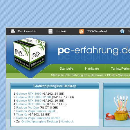
Druckansicht
Kontakt
RSS-Newsfeed
S
Startseite
Hardware
Tuning/Perfo
Startseite PC-Erfahrung.de
»
Hardware
»
PC-des-Monats
Grafikchiprangliste Desktop
1
Geforce RTX 3090
(GA102, 24 GB)
2
Geforce RTX 3080 12 GB
(GA102, 12 GB)
3
Geforce RTX 3080
(GA102, 10 GB)
4
Geforce RTX 2080 Ti
(TU102, 11 GB)
5
Radeon Pro Duo
(Fiji XT, 8 GB)
6
Radeon Vega Frontier Liquid
...
7
Titan Xp
(GP102, 12 GB)
8
Radeon Vega Frontier Air Cooled
...
» Zur
Grafikchiprangliste Desktop
|
Notebook