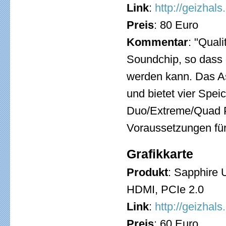
Link
:
http://geizhal
Preis
: 80 Euro
Kommentar
: "Qual
Soundchip, so dass 
werden kann. Das Asu
und bietet vier Spei
Duo/Extreme/Quad P
Voraussetzungen für 
Grafikkarte
Produkt
: Sapphire
HDMI, PCIe 2.0
Link
:
http://geizhal
Preis
: 60 Euro