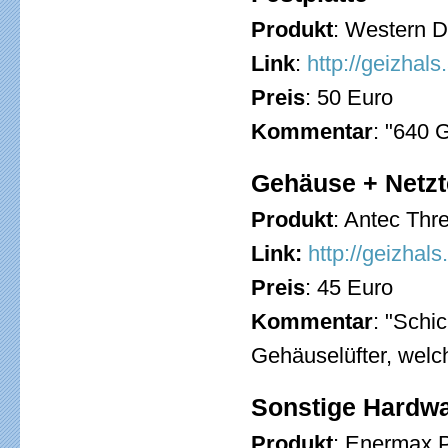
Produkt
: Western 
Link
:
http://geizhal
Preis
: 50 Euro
Kommentar
: "640 
Gehäuse + Netzt
Produkt
: Antec Th
Link:
http://geizhal
Preis
: 45 Euro
Kommentar
: "Schi
Gehäuselüfter, welch
Sonstige Hardw
Produkt
: Enermax 