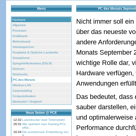
Menü
PC des Monats September
Nicht immer soll ein
Hardware
Allgemein
über das neueste v
Prozessor
Grafikkarte
andere Anforderung
Motherboard
Arbeitsspeicher
Monats September 200
Festplatte & Optische Laufwerke
Smartphone
wichtige Rolle dar,
Spiegelreflexkamera (DSLR)
Drohnen
Hardware verfügen, 
Notebooks
PC-des-Monats
Anwendungen erfüll
Wireless-LAN
Casemodding
Das bedeutet, dass 
Computerlexikon
Merkzettel / Vergleich
sauber darstellen, e
Neue Seiten @ PCE
und optimalerweise
12.02
Laserdrucker statt Tintenstrahl
26.01
Wie optimiert man Gaming-PCs
Performance durchfüh
effizi...
16.04
Die evolutionäre Entwicklung von
P...