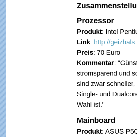
Zusammenstell
Prozessor
Produkt
: Intel Pen
Link
:
http://geizhal
Preis
: 70 Euro
Kommentar
: "Güns
stromsparend und som
sind zwar schneller
Single- und Dualcor
Wahl ist."
Mainboard
Produkt
: ASUS P5Q