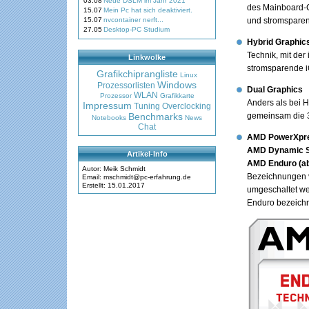
03.08
Neue DSLM im Jahr 2021
des Mainboard-Ch
15.07
Mein Pc hat sich deaktiviert.
15.07
nvcontainer nerft...
und stromsparen
27.05
Desktop-PC Studium
Hybrid Graphic
Technik, mit de
Linkwolke
stromsparende i
Grafikchiprangliste
Linux
Windows
Prozessorlisten
Dual Graphics
WLAN
Prozessor
Grafikkarte
Anders als bei 
Impressum
Tuning
Overclocking
Benchmarks
gemeinsam die 3D
Notebooks
News
Chat
AMD PowerXpre
AMD Dynamic Sw
Artikel-Info
AMD Enduro (ab
Autor: Meik Schmidt
Bezeichnungen v
Email: mschmidt@pc-erfahrung.de
Erstellt: 15.01.2017
umgeschaltet wer
Enduro bezeichn