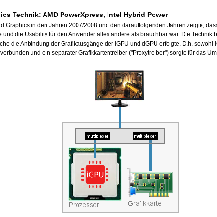
hics Technik: AMD PowerXpress, Intel Hybrid Power
id Graphics in den Jahren 2007/2008 und den darauffolgenden Jahren zeigte, dass
 und die Usability für den Anwender alles andere als brauchbar war. Die Technik 
elche die Anbindung der Grafikausgänge der iGPU und dGPU erfolgte. D.h. sowoh
erbunden und ein separater Grafikkartentreiber ("Proxytreiber") sorgte für das Um