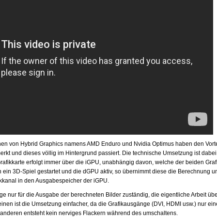
en von Hybrid Graphics namens AMD Enduro und Nvidia Optimus haben den Vorte
rkt und dieses völlig im Hintergrund passiert. Die technische Umsetzung ist dabei 
afikkarte erfolgt immer über die iGPU, unabhängig davon, welche der beiden Graf
un ein 3D-Spiel gestartet und die dGPU aktiv, so übernimmt diese die Berechnung u
kanal in den Ausgabespeicher der iGPU.
ge nur für die Ausgabe der berechneten Bilder zuständig, die eigentliche Arbeit üb
inen ist die Umsetzung einfacher, da die Grafikausgänge (DVI, HDMI usw.) nur ei
nderen entsteht kein nerviges Flackern während des umschaltens.