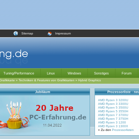
Sitemap
Impressum
Tuning/Performance
Linux
Windows
Sonstiges
Forum
Grafikkarte
»
Techniken & Features von Grafikkarten
»
Hybrid Graphics
Jubiläum
Prozessorliste - n
AMD Ryzen 3 3200U
AMD Ryzen 3 3300U
AMD Ryzen 5 3500U
AMD Ryzen 5 3550H
AMD Ryzen 7 3700U
AMD Ryzen 7 3750H
AMD Ryzen 3 1200
AMD Ryzen 3 1300X
» Zu den
Prozessorlisten