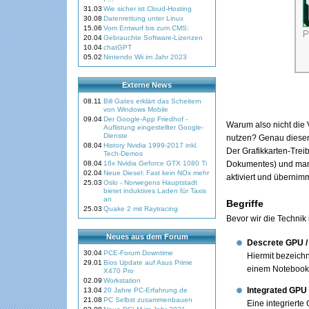
31.03
Wie sicher ist Cloud-Hosting
30.08
Datenrettung unter Linux
15.06
Vom Entwurf bis zum CMS:
20.04
Gebrauchte Software-Lizenzen
10.04
chatGPT
05.02
Nintendo Wii im Jahr 2023
Externe News
08.11
Bill Gates erklärt das Scheitern
von Windows Mobile
09.04
Der Google-App Friedhof -
Warum also nicht die 
Auflistung eingestellter Google-
Dienste
nutzen? Genau diesen
08.04
History Nvidia 1999-2017 inkl.
Der Grafikkarten-Trei
Tech-Demos
08.04
16x Nvidia Geforce GTX 1080 Ti
Dokumentes) und man p
02.04
Neue Diesel: Fast kein NOx mehr
aktiviert und übernim
25.03
Oslo - Norwegens Hauptstadt
bietet induktives Laden für Taxis
an
Begriffe
25.03
Quake 2 mit Raytracing
Bevor wir die Technik 
Neues aus dem Forum
Descrete GPU / 
30.04
PCE-Forum Downtime
Hiermit bezeichn
29.01
Bios Update auf Asus Prime
einem Notebook d
X470 Pro
02.09
Workstation
Integrated GPU 
13.04
20 Jahre PC-Erfahrung.de
21.08
PC Selbst zusammenbauen
Eine integrierte