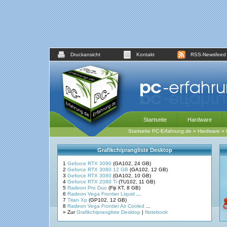
Druckansicht
Kontakt
RSS-Newsfeed
Startseite
Hardware
Startseite PC-Erfahrung.de
»
Hardware
»
Grafikchiprangliste Desktop
1
Geforce RTX 3090
(GA102, 24 GB)
2
Geforce RTX 3080 12 GB
(GA102, 12 GB)
3
Geforce RTX 3080
(GA102, 10 GB)
4
Geforce RTX 2080 Ti
(TU102, 11 GB)
5
Radeon Pro Duo
(Fiji XT, 8 GB)
6
Radeon Vega Frontier Liquid
...
7
Titan Xp
(GP102, 12 GB)
8
Radeon Vega Frontier Air Cooled
...
» Zur
Grafikchiprangliste Desktop
|
Notebook