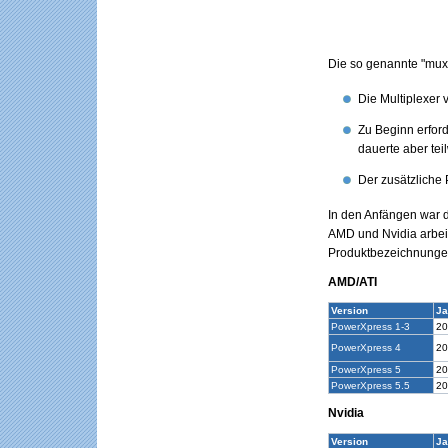
Die so genannte "muxe
Die Multiplexer
Zu Beginn erfor
dauerte aber te
Der zusätzliche 
In den Anfängen war d
AMD und Nvidia arbeit
Produktbezeichnungen
AMD/ATI
Version
Ja
PowerXpress 1-3
20
PowerXpress 4
20
PowerXpress 5
20
PowerXpress 5.5
20
Nvidia
Version
Ja