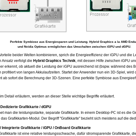
Perfekte Symbiose aus Energiesparen und Leistung. Hybrid Graphics a la AMD Endu
und Nvidia Optimus ermöglichen das Umschalten zwischen iGPU und dGPU.
Vorteile beider Welten kombinieren, sprich die Energieeffizienz der iGPU und die 
 Ansatz verfolgt die
Hybrid Graphics Technik
, mit dessen Hilfe zwischen iGPU u
ber erkennt, ob aktuell die Leistung der iGPU ausreichend ist (bspw. während des B
rofitiert von langen Akkulaufzeiten. Startet der Anwender nun ein 3D-Spiel, wird
mt ab sofort die Berechnung der 3D-Szenen. Eine perfekte Symbiose aus Energieeff
im Detail erläutern, werden an dieser Stelle wichtige Begriffe erläutert.
Dedizierte Grafikkarte / dGPU
et man die leistungsstarke, separate Grafikkarte. In einem Desktop-PC ist es die Gra
as Grafikkarten-Modul. Der Begriff "Grafikkarte" bezieht sich meistens auf die dedi
/ Integrierte Grafikkarte / iGPU / OnBoard Grafikkarte
 Grafikkarte ist eine relative leistungsschwache, dafür stromsparende Grafikkarte, d