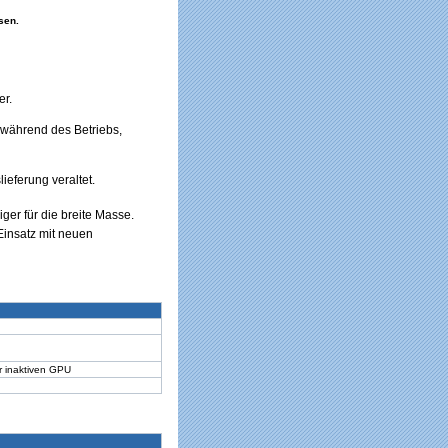
sen.
er.
 während des Betriebs,
ieferung veraltet.
ger für die breite Masse.
Einsatz mit neuen
r inaktiven GPU