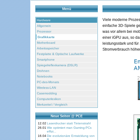
Menü
Viele moderne Prozess
Hardware
einfache 3D-Spiele ge
Allgemein
was vor allem bei mobi
Prozessor
Grafikkarte
einer iGPU aus, so da
Motherboard
leistungsstark und fü
Arbeitsspeicher
Stromverbrauch höher
Festplatte & Optische Laufwerke
Smartphone
Spiegelreflexkamera (DSLR)
Drohnen
Notebooks
PC-des-Monats
Wireless-LAN
Casemodding
Computerlexikon
Merkzettel / Vergleich
Neue Seiten @ PCE
12.02
Laserdrucker statt Tintenstrahl
26.01
Wie optimiert man Gaming-PCs
effizi...
16.04
Die evolutionäre Entwicklung von
P...