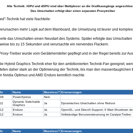
Alte Technik: iGPU und dGPU sind über Multiplexer an die Grafikausgänge angeschlos
Das Umschalten erfolgt über einen separaten Proxytreiber
d"-Technik hat viele Nachteile:
 verursachen mehr Logik auf dem Mainboard, die Umsetzung ist teurer und komplex
derte das Umschalten einen Neustart des Systems. Später erfolgte das Umschalten
ilweise bis zu 15 Sekunden und verursachte ein nervendes Flackern.
Proxy-Treiber wurde vom Gerätehersteller gepflegt und in der Regel bereits zur Ausl
ie Hybrid Graphics Technik eher für den ambitionierten Technik-Fan geeignet, weni
eten daher stark an der Optimierung der Technik, bis man den massentauglichen 
 Nvidia Optimus und AMD Enduro kenntlich machte.
hr
Name
Muxeless?
Erneuerungen
08
PowerXpress
Nein
Dynamic Switchable
11
Ja
Dynamisches Umschalten ohne Reboot
Graphics
12
Enduro
Ja
OpenGL- und DirectX-Support, 0 Watt Shutdown de
12
Enduro
Ja
Vollständige Benutzersteuerung im Catalyst-Treiber
hr
Name
Muxeless?
Erneuerungen