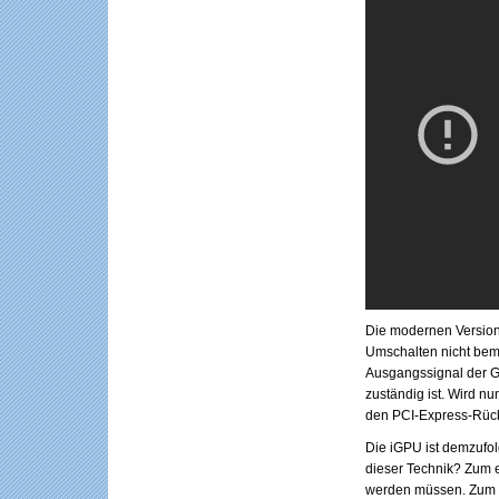
Die modernen Version
Umschalten nicht beme
Ausgangssignal der Gr
zuständig ist. Wird n
den PCI-Express-Rück
Die iGPU ist demzufol
dieser Technik? Zum e
werden müssen. Zum a