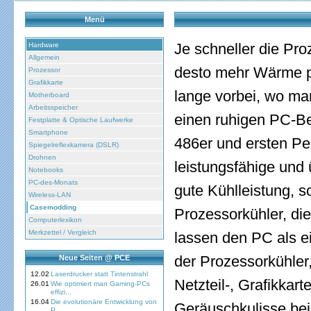
Menü
Je schneller die Pr
Hardware
Allgemein
desto mehr Wärme pr
Prozessor
Grafikkarte
lange vorbei, wo ma
Motherboard
Arbeitsspeicher
einen ruhigen PC-Be
Festplatte & Optische Laufwerke
Smartphone
486er und ersten P
Spiegelreflexkamera (DSLR)
Drohnen
leistungsfähige und 
Notebooks
PC-des-Monats
gute Kühlleistung, 
Wireless-LAN
Casemodding
Prozessorkühler, di
Computerlexikon
Merkzettel / Vergleich
lassen den PC als ei
der Prozessorkühler
Neue Seiten @ PCE
12.02
Laserdrucker statt Tintenstrahl
Netzteil-, Grafikkart
26.01
Wie optimiert man Gaming-PCs
effizi...
16.04
Die evolutionäre Entwicklung von
Geräuschkulisse bei
P...