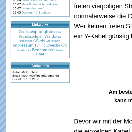
03.08
Neue DSLM im Jahr 2021
freien vierpoligen 
15.07
Mein Pc hat sich deaktiviert.
15.07
nvcontainer nerft...
27.05
Desktop-PC Studium
normalerweise die C
Wer keinen freien S
Linkwolke
Grafikchiprangliste
Linux
ein Y-Kabel günstig
Windows
Prozessorlisten
WLAN
Prozessor
Grafikkarte
Impressum
Tuning
Overclocking
Benchmarks
Notebooks
News
Chat
Artikel-Info
Autor: Meik Schmidt
Email: mschmidt@pc-erfahrung.de
Erstellt: 17.07.2006
Am beste
kann m
Bevor wir mit der Mo
die einzelnen Kabel