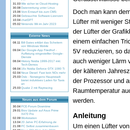
31.03
Wie sicher ist Cloud-Hosting
30.08
Datenrettung unter Linux
Doch man kann dem 
15.06
Vom Entwurf bis zum CMS:
20.04
Gebrauchte Software-Lizenzen
Lüfter mit weniger S
10.04
chatGPT
05.02
Nintendo Wii im Jahr 2023
der Lüfter der Grafik
Externe News
einem einfachen Tr
08.11
Bill Gates erklärt das Scheitern
von Windows Mobile
5V reduzieren, so da
09.04
Der Google-App Friedhof -
Auflistung eingestellter Google-
Dienste
auch weniger Lärm v
08.04
History Nvidia 1999-2017 inkl.
Tech-Demos
08.04
16x Nvidia Geforce GTX 1080 Ti
der kälteren Jahresze
02.04
Neue Diesel: Fast kein NOx mehr
25.03
Oslo - Norwegens Hauptstadt
der Prozessor und 
bietet induktives Laden für Taxis
an
25.03
Quake 2 mit Raytracing
Raumtemperatur auch
werden.
Neues aus dem Forum
30.04
PCE-Forum Downtime
29.01
Bios Update auf Asus Prime
Anleitung
X470 Pro
02.09
Workstation
13.04
20 Jahre PC-Erfahrung.de
Um einen Lüfter von
21.08
PC Selbst zusammenbauen