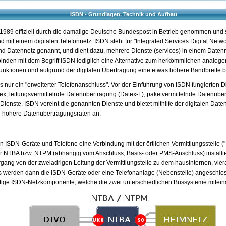
ISDN - Grundlagen, Technik und Aufbau
1989 offiziell durch die damalige Deutsche Bundespost in Betrieb genommen und
d mit einem digitalen Telefonnetz. ISDN steht für "Integrated Services Digital Net
und Datennetz genannt, und dient dazu, mehrere Dienste (services) in einem Datenn
inden mit dem Begriff ISDN lediglich eine Alternative zum herkömmlichen analog
ktionen und aufgrund der digitalen Übertragung eine etwas höhere Bandbreite be
s nur ein "erweiterter Telefonanschluss". Vor der Einführung von ISDN fungierten D
tex, leitungsvermittelnde Datenübertragung (Datex-L), paketvermittelnde Datenüber
 Dienste. ISDN vereint die genannten Dienste und bietet mithilfe der digitalen Dat
d höhere Datenübertragungsraten an.
n ISDN-Geräte und Telefone eine Verbindung mit der örtlichen Vermittlungsstell
 NTBA bzw. NTPM (abhängig vom Anschluss, Basis- oder PMS-Anschluss) installier
gang von der zweiadrigen Leitung der Vermittlungstelle zu dem hausinternen, vie
 werden dann die ISDN-Geräte oder eine Telefonanlage (Nebenstelle) angeschlo
tige ISDN-Netzkomponente, welche die zwei unterschiedlichen Bussysteme mitein