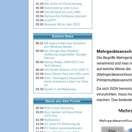
31.03
Wie sicher ist Cloud-Hosting
30.08
Datenrettung unter Linux
15.06
Vom Entwurf bis zum CMS:
20.04
Gebrauchte Software-Lizenzen
10.04
chatGPT
05.02
Nintendo Wii im Jahr 2023
Externe News
08.11
Bill Gates erklärt das Scheitern
von Windows Mobile
Mehrgeräteansch
09.04
Der Google-App Friedhof -
Auflistung eingestellter Google-
Die Begriffe Mehrgerä
Dienste
08.04
History Nvidia 1999-2017 inkl.
verwirrend und man so
Tech-Demos
auf welche Weise die 
08.04
16x Nvidia Geforce GTX 1080 Ti
02.04
Neue Diesel: Fast kein NOx mehr
(Mehrgeräteanschluss
25.03
Oslo - Norwegens Hauptstadt
Primärmultiplexanschl
bietet induktives Laden für Taxis
an
Da sich ISDN hervorr
25.03
Quake 2 mit Raytracing
einzurichten, muss ma
machen. Das bedeute
Neues aus dem Forum
30.04
PCE-Forum Downtime
29.01
Bios Update auf Asus Prime
X470 Pro
02.09
Workstation
13.04
20 Jahre PC-Erfahrung.de
21.08
PC Selbst zusammenbauen