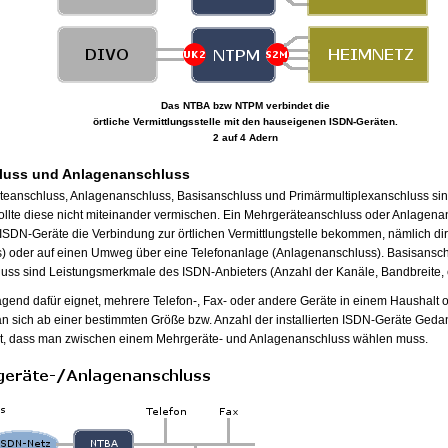
Das NTBA bzw NTPM verbindet die
örtliche Vermittlungsstelle mit den hauseigenen ISDN-Geräten.
2 auf 4 Adern
luss und Anlagenanschluss
teanschluss, Anlagenanschluss, Basisanschluss und Primärmultiplexanschluss sind
llte diese nicht miteinander vermischen. Ein Mehrgeräteanschluss oder Anlagenan
ISDN-Geräte die Verbindung zur örtlichen Vermittlungstelle bekommen, nämlich di
) oder auf einen Umweg über eine Telefonanlage (Anlagenanschluss). Basisansc
uss sind Leistungsmerkmale des ISDN-Anbieters (Anzahl der Kanäle, Bandbreite, e
agend dafür eignet, mehrere Telefon-, Fax- oder andere Geräte in einem Haushalt
n sich ab einer bestimmten Größe bzw. Anzahl der installierten ISDN-Geräte Geda
t, dass man zwischen einem Mehrgeräte- und Anlagenanschluss wählen muss.