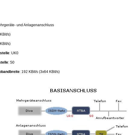
ehrgeräte- und Anlagenanschluss
 KBit/s)
 KBit/s)
stelle
: UK0
stelle
: S0
obandbreite
: 192 KBit/s (3x64 KBit/s)