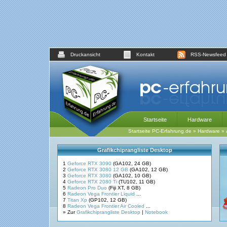
Druckansicht
Kontakt
RSS-Newsfeed
Startseite
Hardware
Startseite PC-Erfahrung.de
»
Hardware
»
Grafikchiprangliste Desktop
1
Geforce RTX 3090
(GA102, 24 GB)
2
Geforce RTX 3080 12 GB
(GA102, 12 GB)
3
Geforce RTX 3080
(GA102, 10 GB)
4
Geforce RTX 2080 Ti
(TU102, 11 GB)
5
Radeon Pro Duo
(Fiji XT, 8 GB)
6
Radeon Vega Frontier Liquid
...
7
Titan Xp
(GP102, 12 GB)
8
Radeon Vega Frontier Air Cooled
...
» Zur
Grafikchiprangliste Desktop
|
Notebook