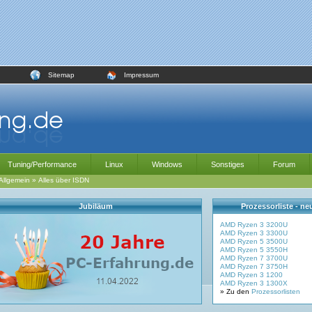
Sitemap
Impressum
Tuning/Performance
Linux
Windows
Sonstiges
Forum
Allgemein
»
Alles über ISDN
Jubiläum
Prozessorliste - n
AMD Ryzen 3 3200U
AMD Ryzen 3 3300U
AMD Ryzen 5 3500U
AMD Ryzen 5 3550H
AMD Ryzen 7 3700U
AMD Ryzen 7 3750H
AMD Ryzen 3 1200
AMD Ryzen 3 1300X
» Zu den
Prozessorlisten