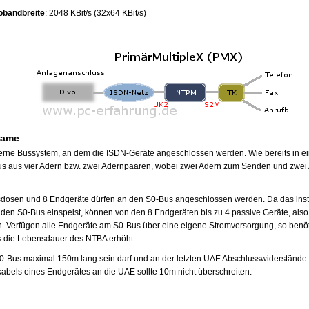
obandbreite
: 2048 KBit/s (32x64 KBit/s)
rame
nterne Bussystem, an dem die ISDN-Geräte angeschlossen werden. Wie bereits in 
Bus aus vier Adern bzw. zwei Adernpaaren, wobei zwei Adern zum Senden und zw
dosen und 8 Endgeräte dürfen an den S0-Bus angeschlossen werden. Da das instal
den S0-Bus einspeist, können von den 8 Endgeräten bis zu 4 passive Geräte, als
n. Verfügen alle Endgeräte am S0-Bus über eine eigene Stromversorgung, so benö
 die Lebensdauer des NTBA erhöht.
 S0-Bus maximal 150m lang sein darf und an der letzten UAE Abschlusswiderstände i
bels eines Endgerätes an die UAE sollte 10m nicht überschreiten.