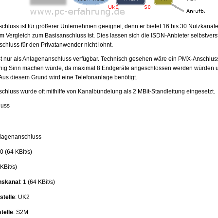
chluss ist für größerer Unternehmen geeignet, denn er bietet 16 bis 30 Nutzkanäl
im Vergleich zum Basisanschluss ist. Dies lassen sich die ISDN-Anbieter selbstvers
chluss für den Privatanwender nicht lohnt.
t nur als Anlagenanschluss verfügbar. Technisch gesehen wäre ein PMX-Anschlus
nig Sinn machen würde, da maximal 8 Endgeräte angeschlossen werden würden un
Aus diesem Grund wird eine Telefonanlage benötigt.
chluss wurde oft mithilfe von Kanalbündelung als 2 MBit-Standleitung eingesetzt.
luss
nlagenanschluss
30 (64 KBit/s)
 KBit/s)
nskanal
: 1 (64 KBit/s)
stelle
: UK2
stelle
: S2M