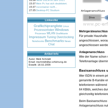
03.08
Neue DSLM im Jahr 2021
15.07
Mein Pc hat sich deaktiviert.
15.07
nvcontainer nerft...
27.05
Desktop-PC Studium
Linkwolke
Grafikchiprangliste
Linux
Windows
Prozessorlisten
Mehrgeräteanschlus
WLAN
Prozessor
Grafikkarte
Für private Haushalte
Impressum
Tuning
Overclocking
Benchmarks
angeschlossen, woraus
Notebooks
News
Chat
angeschlossen werden
Anlagenanschluss
Artikel-Info
Wie der Name schon v
Autor: Meik Schmidt
Telefonanlage überni
Email: mschmidt@pc-erfahrung.de
Erstellt: 18.02.2006
Basisanschluss u
Wer ISDN in einem pr
genannte B-Kanäle erm
telefonieren während 
64 KBit/s, welches du
gleichzeitig telefonie
Beim Basisanschluss h
Anlagenanschluss nut