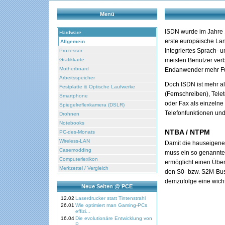
Menü
ISDN wurde im Jahre 
Hardware
erste europäische Lan
Allgemein
Integriertes Sprach- 
Prozessor
Grafikkarte
meisten Benutzer verb
Motherboard
Endanwender mehr Fun
Arbeitsspeicher
Doch ISDN ist mehr al
Festplatte & Optische Laufwerke
(Fernschreiben), Tele
Smartphone
oder Fax als einzelne
Spiegelreflexkamera (DSLR)
Telefonfunktionen un
Drohnen
Notebooks
NTBA / NTPM
PC-des-Monats
Wireless-LAN
Damit die hauseigene
Casemodding
muss ein so genannter
Computerlexikon
ermöglicht einen Über
Merkzettel / Vergleich
den S0- bzw. S2M-Bus
demzufolge eine wich
Neue Seiten @ PCE
12.02
Laserdrucker statt Tintenstrahl
26.01
Wie optimiert man Gaming-PCs
effizi...
16.04
Die evolutionäre Entwicklung von
P...