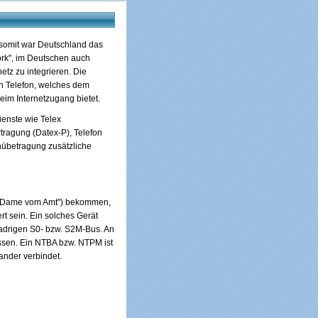
 somit war Deutschland das
work", im Deutschen auch
etz zu integrieren. Die
en Telefon, welches dem
im Internetzugang bietet.
ienste wie Telex
tragung (Datex-P), Telefon
enübetragung zusätzliche
e ("Dame vom Amt") bekommen,
t sein. Ein solches Gerät
radrigen S0- bzw. S2M-Bus. An
ssen. Ein NTBA bzw. NTPM ist
ander verbindet.