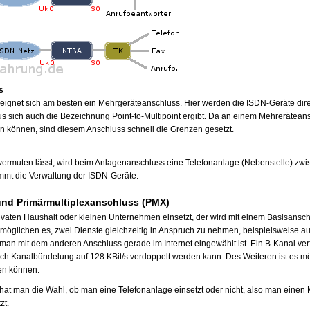
s
 eignet sich am besten ein Mehrgeräteanschluss. Hier werden die ISDN-Geräte dir
 sich auch die Bezeichnung Point-to-Multipoint ergibt. Da an einem Mehrerätean
 können, sind diesem Anschluss schnell die Grenzen gesetzt.
ermuten lässt, wird beim Anlagenanschluss eine Telefonanlage (Nebenstelle) zwi
mmt die Verwaltung der ISDN-Geräte.
nd Primärmultiplexanschluss (PMX)
ivaten Haushalt oder kleinen Unternehmen einsetzt, der wird mit einem Basisans
öglichen es, zwei Dienste gleichzeitig in Anspruch zu nehmen, beispielsweise au
man mit dem anderen Anschluss gerade im Internet eingewählt ist. Ein B-Kanal ver
rch Kanalbündelung auf 128 KBit/s verdoppelt werden kann. Des Weiteren ist es m
ren können.
at man die Wahl, ob man eine Telefonanlage einsetzt oder nicht, also man einen
zt.