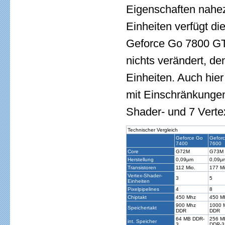
Eigenschaften nahez
Einheiten verfügt d
Geforce Go 7800 GTX
nichts verändert, d
Einheiten. Auch hie
mit Einschränkungen 
Shader- und 7 Verte
Technischer Vergleich
Geforce Go
Gefor
7400
7600
Core
G72M
G73M
Herstellung
0,09µm
0,09µ
Transistoren
112 Mio.
177 Mi
Vertex-Shader-
3
5
Einheiten
Pixelpipelines
4
8
Chiptakt
450 Mhz
450 M
900 Mhz
1000 
Speichertakt
DDR
DDR
64 MB DDR-
256 M
int. Speicher
3
DDR-3