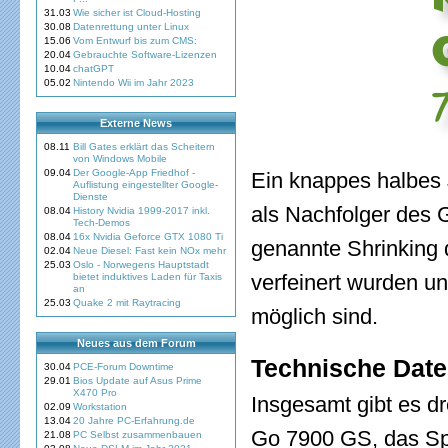
31.03
Wie sicher ist Cloud-Hosting
30.08
Datenrettung unter Linux
15.06
Vom Entwurf bis zum CMS:
20.04
Gebrauchte Software-Lizenzen
10.04
chatGPT
05.02
Nintendo Wii im Jahr 2023
Externe News
08.11
Bill Gates erklärt das Scheitern
von Windows Mobile
09.04
Der Google-App Friedhof -
Ein knappes halbes J
Auflistung eingestellter Google-
Dienste
als Nachfolger des G
08.04
History Nvidia 1999-2017 inkl.
Tech-Demos
08.04
16x Nvidia Geforce GTX 1080 Ti
genannte Shrinking 
02.04
Neue Diesel: Fast kein NOx mehr
25.03
Oslo - Norwegens Hauptstadt
verfeinert wurden u
bietet induktives Laden für Taxis
an
25.03
Quake 2 mit Raytracing
möglich sind.
Neues aus dem Forum
Technische Dat
30.04
PCE-Forum Downtime
29.01
Bios Update auf Asus Prime
X470 Pro
Insgesamt gibt es d
02.09
Workstation
13.04
20 Jahre PC-Erfahrung.de
Go 7900 GS, das Sp
21.08
PC Selbst zusammenbauen