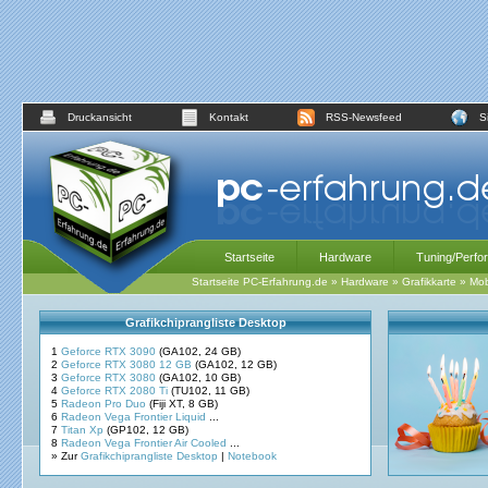
Druckansicht
Kontakt
RSS-Newsfeed
S
Startseite
Hardware
Tuning/Perfo
Startseite PC-Erfahrung.de
»
Hardware
»
Grafikkarte
»
Mob
Grafikchiprangliste Desktop
1
Geforce RTX 3090
(GA102, 24 GB)
2
Geforce RTX 3080 12 GB
(GA102, 12 GB)
3
Geforce RTX 3080
(GA102, 10 GB)
4
Geforce RTX 2080 Ti
(TU102, 11 GB)
5
Radeon Pro Duo
(Fiji XT, 8 GB)
6
Radeon Vega Frontier Liquid
...
7
Titan Xp
(GP102, 12 GB)
8
Radeon Vega Frontier Air Cooled
...
» Zur
Grafikchiprangliste Desktop
|
Notebook