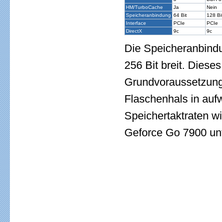
HM/TurboCache
Ja
Nein
Speicheranbindung
64 Bit
128 Bi
Interface
PCIe
PCIe
DirectX
9c
9c
Die Speicheranbindu
256 Bit breit. Dieses
Grundvoraussetzung,
Flaschenhals in auf
Speichertaktraten w
Geforce Go 7900 un