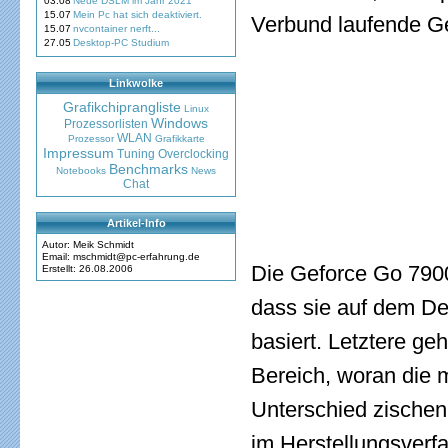
03.08
Neue DSLM im Jahr 2021
15.07
Mein Pc hat sich deaktiviert.
Verbund laufende G
15.07
nvcontainer nerft...
27.05
Desktop-PC Studium
Linkwolke
Grafikchiprangliste
Linux
Windows
Prozessorlisten
WLAN
Prozessor
Grafikkarte
Impressum
Tuning
Overclocking
Benchmarks
Notebooks
News
Chat
Artikel-Info
Autor: Meik Schmidt
Email: mschmidt@pc-erfahrung.de
Die Geforce Go 7900
Erstellt: 26.08.2006
dass sie auf dem D
basiert. Letztere g
Bereich, woran die 
Unterschied zischen
im Herstellungsverf