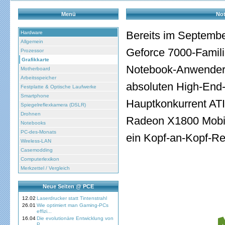
Menü
Not
Bereits im Septembe
Hardware
Allgemein
Geforce 7000-Famili
Prozessor
Grafikkarte
Notebook-Anwendern
Motherboard
Arbeitsspeicher
absoluten High-End-
Festplatte & Optische Laufwerke
Smartphone
Hauptkonkurrent ATI 
Spiegelreflexkamera (DSLR)
Drohnen
Radeon X1800 Mobili
Notebooks
PC-des-Monats
ein Kopf-an-Kopf-Re
Wireless-LAN
Casemodding
Computerlexikon
Merkzettel / Vergleich
Neue Seiten @ PCE
12.02
Laserdrucker statt Tintenstrahl
26.01
Wie optimiert man Gaming-PCs
effizi...
16.04
Die evolutionäre Entwicklung von
P...