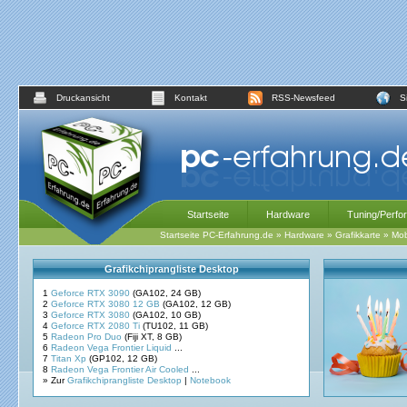
Druckansicht
Kontakt
RSS-Newsfeed
S
Startseite
Hardware
Tuning/Perfo
Startseite PC-Erfahrung.de
»
Hardware
»
Grafikkarte
»
Mob
Grafikchiprangliste Desktop
1
Geforce RTX 3090
(GA102, 24 GB)
2
Geforce RTX 3080 12 GB
(GA102, 12 GB)
3
Geforce RTX 3080
(GA102, 10 GB)
4
Geforce RTX 2080 Ti
(TU102, 11 GB)
5
Radeon Pro Duo
(Fiji XT, 8 GB)
6
Radeon Vega Frontier Liquid
...
7
Titan Xp
(GP102, 12 GB)
8
Radeon Vega Frontier Air Cooled
...
» Zur
Grafikchiprangliste Desktop
|
Notebook