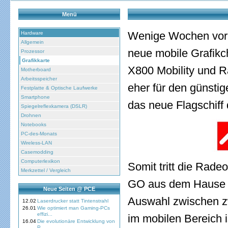
Menü
Wenige Wochen vor d
Hardware
Allgemein
neue mobile Grafikc
Prozessor
Grafikkarte
X800 Mobility und R
Motherboard
Arbeitsspeicher
eher für den günstig
Festplatte & Optische Laufwerke
Smartphone
das neue Flagschiff 
Spiegelreflexkamera (DSLR)
Drohnen
Notebooks
PC-des-Monats
Wireless-LAN
Casemodding
Computerlexikon
Somit tritt die Rad
Merkzettel / Vergleich
GO aus dem Hause Nv
Neue Seiten @ PCE
Auswahl zwischen zw
12.02
Laserdrucker statt Tintenstrahl
26.01
Wie optimiert man Gaming-PCs
effizi...
im mobilen Bereich i
16.04
Die evolutionäre Entwicklung von
P...