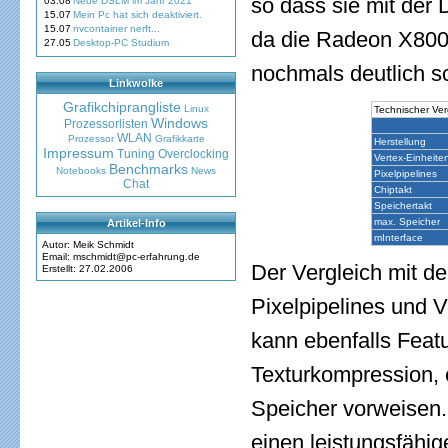
so dass sie mit der
03.08
Neue DSLM im Jahr 2021
15.07
Mein Pc hat sich deaktiviert.
15.07
nvcontainer nerft...
da die Radeon X800 
27.05
Desktop-PC Studium
nochmals deutlich sc
Linkwolke
Grafikchiprangliste
Linux
Technischer Ver
Windows
Prozessorlisten
WLAN
Prozessor
Grafikkarte
Herstellung
Impressum
Tuning
Overclocking
Vertex-Einheite
Benchmarks
Notebooks
News
Pixelpipelines
Chat
Chiptakt
Speichertakt
max. Speicher
Artikel-Info
mInterface
Autor: Meik Schmidt
Email: mschmidt@pc-erfahrung.de
Der Vergleich mit d
Erstellt: 27.02.2006
Pixelpipelines und 
kann ebenfalls Feat
Texturkompression, 
Speicher vorweisen. 
einen leistungsfähig