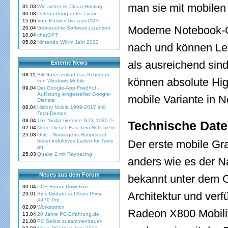
man sie mit mobilen 
31.03
Wie sicher ist Cloud-Hosting
30.08
Datenrettung unter Linux
15.06
Vom Entwurf bis zum CMS:
Moderne Notebook-Gr
20.04
Gebrauchte Software-Lizenzen
10.04
chatGPT
05.02
Nintendo Wii im Jahr 2023
nach und können Lei
als ausreichend sin
Externe News
08.11
Bill Gates erklärt das Scheitern
können absolute Hig
von Windows Mobile
09.04
Der Google-App Friedhof -
Auflistung eingestellter Google-
mobile Variante in 
Dienste
08.04
History Nvidia 1999-2017 inkl.
Tech-Demos
08.04
16x Nvidia Geforce GTX 1080 Ti
Technische Dat
02.04
Neue Diesel: Fast kein NOx mehr
25.03
Oslo - Norwegens Hauptstadt
bietet induktives Laden für Taxis
Der erste mobile Gra
an
25.03
Quake 2 mit Raytracing
anders wie es der N
Neues aus dem Forum
bekannt unter dem C
30.04
PCE-Forum Downtime
Architektur und verf
29.01
Bios Update auf Asus Prime
X470 Pro
02.09
Workstation
Radeon X800 Mobilit
13.04
20 Jahre PC-Erfahrung.de
21.08
PC Selbst zusammenbauen