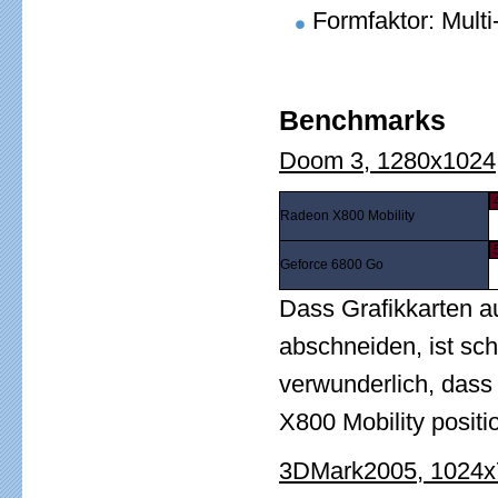
Formfaktor: Mul
Benchmarks
Doom 3, 1280x1024,
4
Radeon X800 Mobility
5
Geforce 6800 Go
Dass Grafikkarten a
abschneiden, ist sc
verwunderlich, dass
X800 Mobility positi
3DMark2005, 1024x7