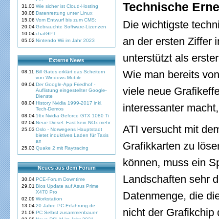
Technische Ern
31.03
Wie sicher ist Cloud-Hosting
30.08
Datenrettung unter Linux
15.06
Vom Entwurf bis zum CMS:
Die wichtigste tech
20.04
Gebrauchte Software-Lizenzen
10.04
chatGPT
an der ersten Ziffe
05.02
Nintendo Wii im Jahr 2023
unterstützt als erste
Externe News
Wie man bereits von
08.11
Bill Gates erklärt das Scheitern
von Windows Mobile
09.04
Der Google-App Friedhof -
viele neue Grafikef
Auflistung eingestellter Google-
Dienste
08.04
History Nvidia 1999-2017 inkl.
interessanter macht, 
Tech-Demos
08.04
16x Nvidia Geforce GTX 1080 Ti
02.04
Neue Diesel: Fast kein NOx mehr
ATI versucht mit de
25.03
Oslo - Norwegens Hauptstadt
bietet induktives Laden für Taxis
an
Grafikkarten zu löse
25.03
Quake 2 mit Raytracing
können, muss ein Sp
Neues aus dem Forum
Landschaften sehr de
30.04
PCE-Forum Downtime
29.01
Bios Update auf Asus Prime
X470 Pro
Datenmenge, die die 
02.09
Workstation
13.04
20 Jahre PC-Erfahrung.de
nicht der Grafikchip
21.08
PC Selbst zusammenbauen