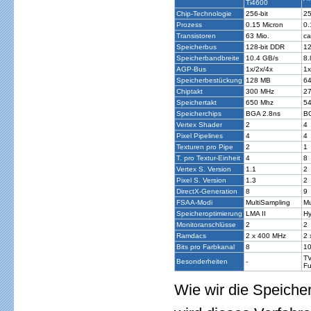
Ti4600
Chip-Technologie
256-bit
25
Prozess
0.15 Micron
0.
Transistoren
63 Mio.
ca
Speicherbus
128-bit DDR
12
Speicherbandbreite
10.4 GB/s
8.
AGP-Bus
1x/2x/4x
1x
Speicherbestückung
128 MB
6
Chiptakt
300 MHz
2
Speichertakt
650 Mhz
5
Speicherchips
BGA 2.8ns
B
Vertex Shader
2
4
Pixel Pipelines
4
4
Texturen pro Pipe
2
1
T. pro Textur-Einheit
4
8
Vertex S. Version
1.1
2
Pixel S. Version
1.3
2
DirectX-Generation
8
9
FSAA-Modi
MultiSampling
Mu
Speicheroptimierung
LMA II
Hy
Monitoranschlüsse
2
2
Ramdacs
2 x 400 MHz
2 
Bits pro Farbkanal
8
1
TV
Besonderheiten
-
Fu
Wie wir die Speiche