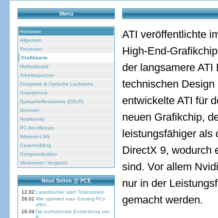
Menü
ATI veröffentlichte
Hardware
Allgemein
High-End-Grafikchip
Prozessor
Grafikkarte
der langsamere ATI
Motherboard
Arbeitsspeicher
technischen Design
Festplatte & Optische Laufwerke
Smartphone
entwickelte ATI für
Spiegelreflexkamera (DSLR)
Drohnen
neuen Grafikchip, d
Notebooks
PC-des-Monats
leistungsfähiger als
Wireless-LAN
Casemodding
DirectX 9, wodurch e
Computerlexikon
Merkzettel / Vergleich
sind. Vor allem Nvid
nur in der Leistungsf
Neue Seiten @ PCE
12.02
Laserdrucker statt Tintenstrahl
gemacht werden.
26.01
Wie optimiert man Gaming-PCs
effizi...
16.04
Die evolutionäre Entwicklung von
P...