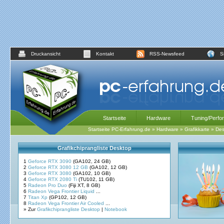
Druckansicht
Kontakt
RSS-Newsfeed
S
Startseite
Hardware
Tuning/Perfo
Startseite PC-Erfahrung.de
»
Hardware
»
Grafikkarte
»
Des
Grafikchiprangliste Desktop
1
Geforce RTX 3090
(GA102, 24 GB)
2
Geforce RTX 3080 12 GB
(GA102, 12 GB)
3
Geforce RTX 3080
(GA102, 10 GB)
4
Geforce RTX 2080 Ti
(TU102, 11 GB)
5
Radeon Pro Duo
(Fiji XT, 8 GB)
6
Radeon Vega Frontier Liquid
...
7
Titan Xp
(GP102, 12 GB)
8
Radeon Vega Frontier Air Cooled
...
» Zur
Grafikchiprangliste Desktop
|
Notebook