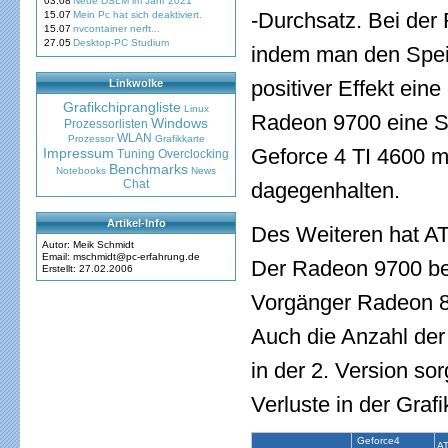
03.08
Neue DSLM im Jahr 2021
-Durchsatz. Bei der
15.07
Mein Pc hat sich deaktiviert.
15.07
nvcontainer nerft...
27.05
Desktop-PC Studium
indem man den Speic
positiver Effekt eine
Linkwolke
Grafikchiprangliste
Linux
Radeon 9700 eine S
Windows
Prozessorlisten
WLAN
Prozessor
Grafikkarte
Geforce 4 TI 4600 mi
Impressum
Tuning
Overclocking
Benchmarks
Notebooks
News
Chat
dagegenhalten.
Artikel-Info
Des Weiteren hat ATI
Autor: Meik Schmidt
Email: mschmidt@pc-erfahrung.de
Der Radeon 9700 bes
Erstellt: 27.02.2006
Vorgänger Radeon 85
Auch die Anzahl der
in der 2. Version so
Verluste in der Graf
Geforce4
AT