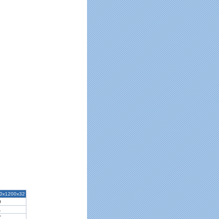
0x1200x32
0
1
7