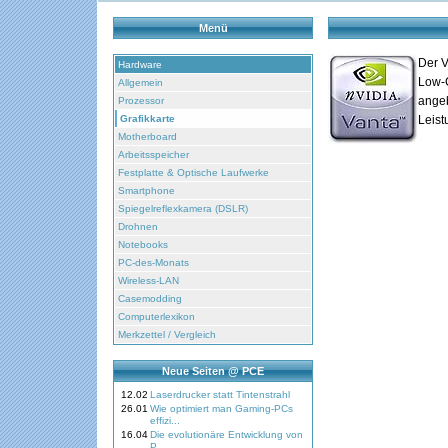
Menü
Der V
Hardware
Low-C
Allgemein
angeb
Prozessor
Grafikkarte
Leist
Motherboard
Arbeitsspeicher
Festplatte & Optische Laufwerke
Smartphone
Spiegelreflexkamera (DSLR)
Drohnen
Notebooks
PC-des-Monats
Wireless-LAN
Casemodding
Computerlexikon
Merkzettel / Vergleich
Neue Seiten @ PCE
12.02
Laserdrucker statt Tintenstrahl
26.01
Wie optimiert man Gaming-PCs
effizi...
16.04
Die evolutionäre Entwicklung von
P...