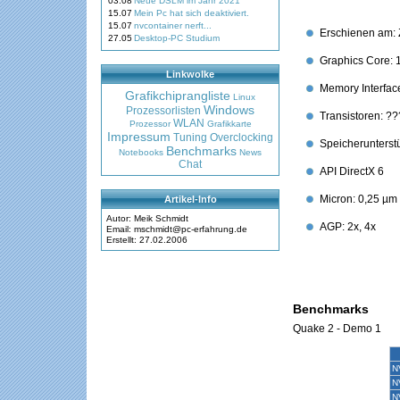
03.08
Neue DSLM im Jahr 2021
15.07
Mein Pc hat sich deaktiviert.
15.07
nvcontainer nerft...
Erschienen am: 
27.05
Desktop-PC Studium
Graphics Core: 1
Linkwolke
Memory Interface
Grafikchiprangliste
Linux
Windows
Prozessorlisten
Transistoren: ??
WLAN
Prozessor
Grafikkarte
Impressum
Tuning
Overclocking
Speicherunterst
Benchmarks
Notebooks
News
Chat
API DirectX 6
Micron: 0,25 µm
Artikel-Info
Autor: Meik Schmidt
AGP: 2x, 4x
Email: mschmidt@pc-erfahrung.de
Erstellt: 27.02.2006
Benchmarks
Quake 2 - Demo 1
N
N
N