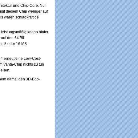
chitektur und Chip-Core. Nur
t mit diesem Chip weniger auf
is waren schlagkräftige
 leistungsmäßig knapp hinter
 auf den 64 Bit
mit 8 oder 16 MB-
64 erneut eine Low-Cost-
m Vanta-Chip nichts zu tun
ießen.
einem damaligen 3D-Ego-