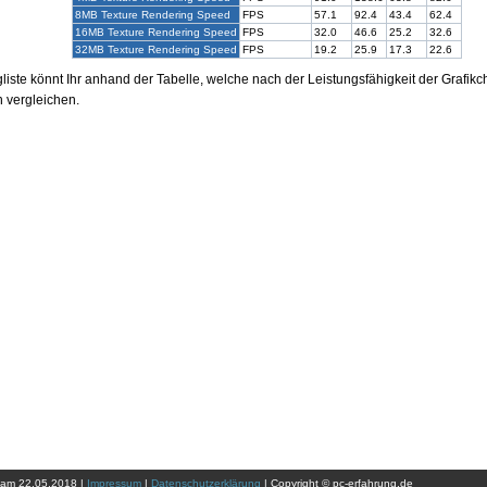
8MB Texture Rendering Speed
FPS
57.1
92.4
43.4
62.4
16MB Texture Rendering Speed
FPS
32.0
46.6
25.2
32.6
32MB Texture Rendering Speed
FPS
19.2
25.9
17.3
22.6
liste könnt Ihr anhand der Tabelle, welche nach der Leistungsfähigkeit der Grafikchi
n vergleichen.
t am 22.05.2018 |
Impressum
|
Datenschutzerklärung
| Copyright © pc-erfahrung.de