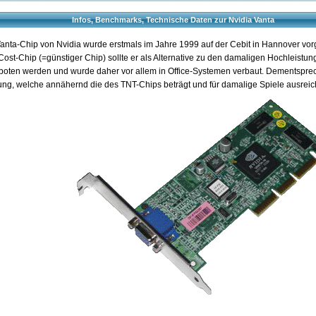
Infos, Benchmarks, Technische Daten zur Nvidia Vanta
anta-Chip von Nvidia wurde erstmals im Jahre 1999 auf der Cebit in Hannover vorge
ost-Chip (=günstiger Chip) sollte er als Alternative zu den damaligen Hochleistu
oten werden und wurde daher vor allem in Office-Systemen verbaut. Dementsprec
ung, welche annähernd die des TNT-Chips beträgt und für damalige Spiele ausreic