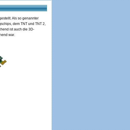
stellt. Als so genannter
ngschips, dem TNT und TNT 2,
hend ist auch die 3D-
hend war.