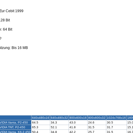
Zur Cebit 1999
28 Bit
: 64 Bit
?
ützung: Bis 16 MB
640x480x16
640x480x32
800x600x16
800x600x32
1024x768x16
160
VIDIA Vanta, P2-450
64.5
34.3
43.0
24.6
30.5
15.
VIDIA TNT, P2-450
65.3
52.1
41.8
31.5
31.7
15.
VIDIA Vanta, K6-3 450
50.4
34.8
42.2
25.7
31.5
16.