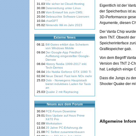
31.03
Wie sicher ist Cloud-Hosting
Eigentlich ist der Va
30.08
Datenrettung unter Linux
der Speicherbus ist a
15.06
Vom Entwurf bis zum CMS:
20.04
Gebrauchte Software-Lizenzen
3D-Performance gesetz
10.04
chatGPT
Argumente, diesen Ch
05.02
Nintendo Wii im Jahr 2023
Der Vanta Chip wurde 
dem TNT. Obwohl der T
Externe News
Speicherinterface zurü
08.11
Bill Gates erklärt das Scheitern
von Windows Mobile
Grafikspeicher gab.
09.04
Der Google-App Friedhof -
Auflistung eingestellter Google-
Von dem Begriff Vanta
Dienste
Version des TNT 2-Chi
08.04
History Nvidia 1999-2017 inkl.
Tech-Demos
hat. Lediglich einige
08.04
16x Nvidia Geforce GTX 1080 Ti
02.04
Neue Diesel: Fast kein NOx mehr
Dass die Jungs zu der
25.03
Oslo - Norwegens Hauptstadt
Shooter Quake der mi
bietet induktives Laden für Taxis
an
25.03
Quake 2 mit Raytracing
Neues aus dem Forum
30.04
PCE-Forum Downtime
29.01
Bios Update auf Asus Prime
X470 Pro
Allgemeine Infor
02.09
Workstation
13.04
20 Jahre PC-Erfahrung.de
21.08
PC Selbst zusammenbauen