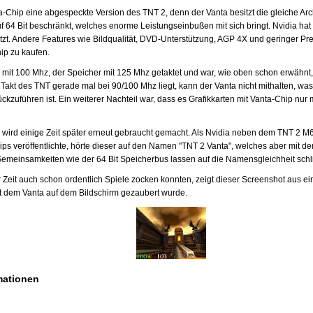
nta-Chip eine abgespeckte Version des TNT 2, denn der Vanta besitzt die gleiche Ar
uf 64 Bit beschränkt, welches enorme Leistungseinbußen mit sich bringt. Nvidia ha
t. Andere Features wie Bildqualität, DVD-Unterstützung, AGP 4X und geringer Pre
ip zu kaufen.
mit 100 Mhz, der Speicher mit 125 Mhz getaktet und war, wie oben schon erwähnt,
akt des TNT gerade mal bei 90/100 Mhz liegt, kann der Vanta nicht mithalten, was
ckzuführen ist. Ein weiterer Nachteil war, dass es Grafikkarten mit Vanta-Chip nur 
 wird einige Zeit später erneut gebraucht gemacht. Als Nvidia neben dem TNT 2 M
ps veröffentlichte, hörte dieser auf den Namen "TNT 2 Vanta", welches aber mit de
 Gemeinsamkeiten wie der 64 Bit Speicherbus lassen auf die Namensgleichheit schl
 Zeit auch schon ordentlich Spiele zocken konnten, zeigt dieser Screenshot aus 
t dem Vanta auf dem Bildschirm gezaubert wurde.
mationen