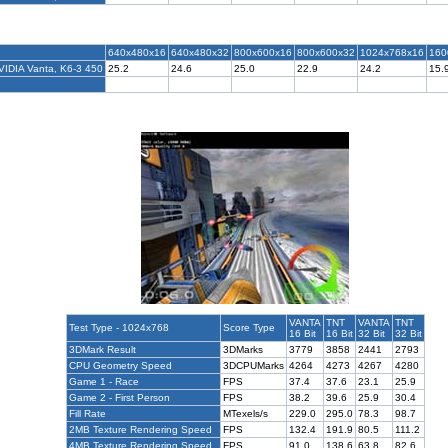
640x480x16
640x480x32
800x600x16
800x600x32
1024x768x16
160
VIDIA Vanta, K6-3 450
25.2
24.6
25.0
22.9
24.2
15.
VANTA
TNT
VANTA
TNT
Test Type - 1024x768
Score Type
16 Bit
16 Bit
32 Bit
32 Bit
3DMark Result
3DMarks
3779
3858
2441
2793
CPU Geometry Speed
3DCPUMarks
4264
4273
4267
4280
Game 1 - Race
FPS
37.4
37.6
23.1
25.9
Game 2 - First Person
FPS
38.2
39.6
25.9
30.4
Fill Rate
MTexels/s
229.0
295.0
78.3
98.7
2MB Texture Rendering Speed
FPS
132.4
191.9
80.5
111.2
4MB Texture Rendering Speed
FPS
91.0
138.6
63.8
82.6