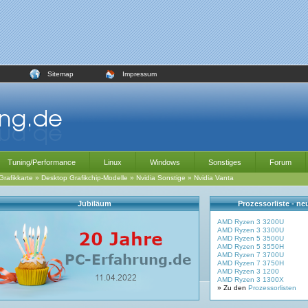
Sitemap
Impressum
Tuning/Performance
Linux
Windows
Sonstiges
Forum
Grafikkarte
»
Desktop Grafikchip-Modelle
»
Nvidia Sonstige
»
Nvidia Vanta
Jubiläum
Prozessorliste - n
AMD Ryzen 3 3200U
AMD Ryzen 3 3300U
AMD Ryzen 5 3500U
AMD Ryzen 5 3550H
AMD Ryzen 7 3700U
AMD Ryzen 7 3750H
AMD Ryzen 3 1200
AMD Ryzen 3 1300X
» Zu den
Prozessorlisten