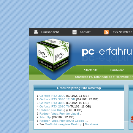
Druckansicht
Kontakt
RSS-Newsfeed
Startseite
Hardware
Startseite PC-Erfahrung.de
»
Hardware
»
Grafikchiprangliste Desktop
1
Geforce RTX 3090
(GA102, 24 GB)
2
Geforce RTX 3080 12 GB
(GA102, 12 GB)
3
Geforce RTX 3080
(GA102, 10 GB)
4
Geforce RTX 2080 Ti
(TU102, 11 GB)
5
Radeon Pro Duo
(Fiji XT, 8 GB)
6
Radeon Vega Frontier Liquid
...
7
Titan Xp
(GP102, 12 GB)
8
Radeon Vega Frontier Air Cooled
...
» Zur
Grafikchiprangliste Desktop
|
Notebook