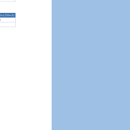
0x1200x32
9