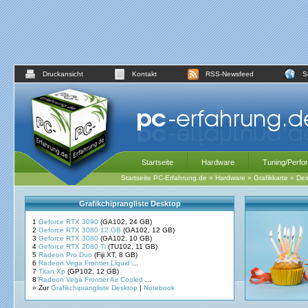
Druckansicht
Kontakt
RSS-Newsfeed
S
Startseite
Hardware
Tuning/Perfo
Startseite PC-Erfahrung.de
»
Hardware
»
Grafikkarte
»
Des
Grafikchiprangliste Desktop
1
Geforce RTX 3090
(GA102, 24 GB)
2
Geforce RTX 3080 12 GB
(GA102, 12 GB)
3
Geforce RTX 3080
(GA102, 10 GB)
4
Geforce RTX 2080 Ti
(TU102, 11 GB)
5
Radeon Pro Duo
(Fiji XT, 8 GB)
6
Radeon Vega Frontier Liquid
...
7
Titan Xp
(GP102, 12 GB)
8
Radeon Vega Frontier Air Cooled
...
» Zur
Grafikchiprangliste Desktop
|
Notebook