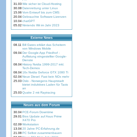
31.03
Wie sicher ist Cloud-Hosting
30.08
Datenrettung unter Linux
15.06
Vom Entwurf bis zum CMS:
20.04
Gebrauchte Software-Lizenzen
10.04
chatGPT
05.02
Nintendo Wii im Jahr 2023
Externe News
08.11
Bill Gates erklärt das Scheitern
von Windows Mobile
09.04
Der Google-App Friedhof -
Auflistung eingestellter Google-
Dienste
08.04
History Nvidia 1999-2017 inkl.
Tech-Demos
08.04
16x Nvidia Geforce GTX 1080 Ti
02.04
Neue Diesel: Fast kein NOx mehr
25.03
Oslo - Norwegens Hauptstadt
bietet induktives Laden für Taxis
an
25.03
Quake 2 mit Raytracing
Neues aus dem Forum
30.04
PCE-Forum Downtime
29.01
Bios Update auf Asus Prime
X470 Pro
02.09
Workstation
13.04
20 Jahre PC-Erfahrung.de
21.08
PC Selbst zusammenbauen