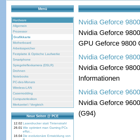
Menü
Nvidia Geforce 980
Hardware
Allgemein
Nvidia Geforce 9800
Prozessor
Grafikkarte
GPU Geforce 9800 
Motherboard
Arbeitsspeicher
Festplatte & Optische Laufwerke
Nvidia Geforce 980
Smartphone
Spiegelreflexkamera (DSLR)
Nvidia Geforce 9800
Drohnen
Informationen
Notebooks
PC-des-Monats
Wireless-LAN
Nvidia Geforce 960
Casemodding
Computerlexikon
Nvidia Geforce 9600
Merkzettel / Vergleich
(G94)
Neue Seiten @ PCE
12.02
Laserdrucker statt Tintenstrahl
26.01
Wie optimiert man Gaming-PCs
effizi...
16.04
Die evolutionäre Entwicklung von
P...