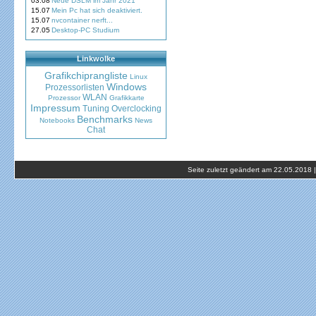
03.08
Neue DSLM im Jahr 2021
15.07
Mein Pc hat sich deaktiviert.
15.07
nvcontainer nerft...
27.05
Desktop-PC Studium
Linkwolke
Grafikchiprangliste
Linux
Windows
Prozessorlisten
WLAN
Prozessor
Grafikkarte
Impressum
Tuning
Overclocking
Benchmarks
Notebooks
News
Chat
Seite zuletzt geändert am 22.05.2018 