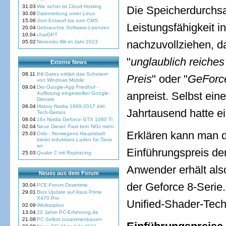
31.03
Wie sicher ist Cloud-Hosting
Die Speicherdurchsat
30.08
Datenrettung unter Linux
15.06
Vom Entwurf bis zum CMS:
Leistungsfähigkeit 
20.04
Gebrauchte Software-Lizenzen
10.04
chatGPT
nachzuvollziehen, d
05.02
Nintendo Wii im Jahr 2023
"
unglaublich reiche
Externe News
08.11
Bill Gates erklärt das Scheitern
Preis
" oder "
GeForce
von Windows Mobile
09.04
Der Google-App Friedhof -
anpreist. Selbst ein
Auflistung eingestellter Google-
Dienste
08.04
History Nvidia 1999-2017 inkl.
Jahrtausend hatte ei
Tech-Demos
08.04
16x Nvidia Geforce GTX 1080 Ti
02.04
Neue Diesel: Fast kein NOx mehr
Erklären kann man d
25.03
Oslo - Norwegens Hauptstadt
bietet induktives Laden für Taxis
an
Einführungspreis de
25.03
Quake 2 mit Raytracing
Anwender erhält also
Neues aus dem Forum
der Geforce 8-Serie.
30.04
PCE-Forum Downtime
29.01
Bios Update auf Asus Prime
X470 Pro
Unified-Shader-Tech
02.09
Workstation
13.04
20 Jahre PC-Erfahrung.de
21.08
PC Selbst zusammenbauen