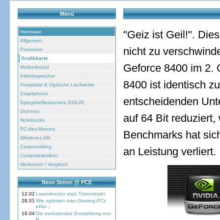
Menü
"Geiz ist Geil!". Di
Hardware
Allgemein
nicht zu verschwind
Prozessor
Grafikkarte
Geforce 8400 im 2. Q
Motherboard
Arbeitsspeicher
8400 ist identisch z
Festplatte & Optische Laufwerke
Smartphone
entscheidenden Unte
Spiegelreflexkamera (DSLR)
Drohnen
auf 64 Bit reduziert,
Notebooks
PC-des-Monats
Benchmarks hat sich
Wireless-LAN
Casemodding
an Leistung verliert.
Computerlexikon
Merkzettel / Vergleich
Neue Seiten @ PCE
12.02
Laserdrucker statt Tintenstrahl
26.01
Wie optimiert man Gaming-PCs
effizi...
16.04
Die evolutionäre Entwicklung von
P...