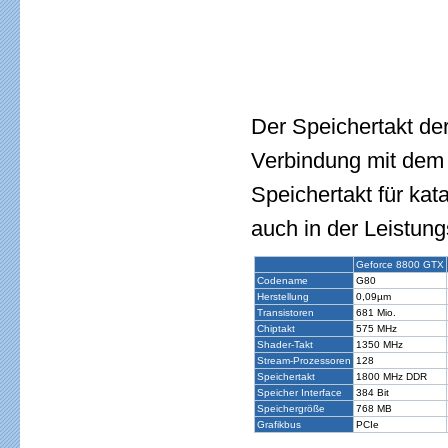
Der Speichertakt de
Verbindung mit dem 
Speichertakt für kat
auch in der Leistung
Geforce 8800 GTX
Codename
G80
Herstellung
0,09µm
Transistoren
681 Mio.
Chiptakt
575 MHz
Shader-Takt
1350 MHz
Stream-Prozessoren
128
Speichertakt
1800 MHz DDR
Speicher Interface
384 Bit
Speichergröße
768 MB
Grafikbus
PCIe