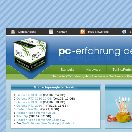
Druckansicht
Kontakt
RSS-Newsfeed
S
Startseite
Hardware
Tuning/Perfo
Startseite PC-Erfahrung.de
»
Hardware
»
Grafikkarte
»
Des
Grafikchiprangliste Desktop
1
Geforce RTX 3090
(GA102, 24 GB)
2
Geforce RTX 3080 12 GB
(GA102, 12 GB)
3
Geforce RTX 3080
(GA102, 10 GB)
4
Geforce RTX 2080 Ti
(TU102, 11 GB)
5
Radeon Pro Duo
(Fiji XT, 8 GB)
6
Radeon Vega Frontier Liquid
...
7
Titan Xp
(GP102, 12 GB)
8
Radeon Vega Frontier Air Cooled
...
» Zur
Grafikchiprangliste Desktop
|
Notebook