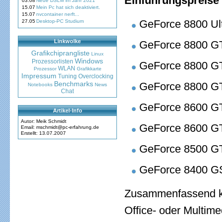
Einführungspreise
03.08
Neue DSLM im Jahr 2021
15.07
Mein Pc hat sich deaktiviert.
15.07
nvcontainer nerft...
GeForce 8800 Ul
27.05
Desktop-PC Studium
Linkwolke
GeForce 8800 GT
Grafikchiprangliste
Linux
Windows
Prozessorlisten
GeForce 8800 G
WLAN
Prozessor
Grafikkarte
Impressum
Tuning
Overclocking
Benchmarks
GeForce 8800 G
Notebooks
News
Chat
GeForce 8600 GT
Artikel-Info
Autor: Meik Schmidt
GeForce 8600 GT
Email: mschmidt@pc-erfahrung.de
Erstellt: 13.07.2007
GeForce 8500 GT
GeForce 8400 GS
Zusammenfassend ka
Office- oder Multim