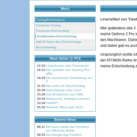
Menü
Leserartikel von "Hea
Tuning/Performance
Computer-Tuning
Wie spätestens alle 2
Prozessor-Overclocking
meine Geforce 2 Pro s
Grafikkarten-Overclocking
des Machbaren. Daher
Hall Of Fame des Overclockings
und dabei gab es auc
Benchmarking
Ursprünglich wollte i
Neue Seiten @ PCE
der ATI 9600-Reihe dri
12.02
Laserdrucker statt Tintenstrahl
meine Entscheidung 
26.01
Wie optimiert man Gaming-PCs
effizi...
16.04
Die evolutionäre Entwicklung von
P...
31.03
Wie sicher ist Cloud-Hosting
30.08
Datenrettung unter Linux
15.06
Vom Entwurf bis zum CMS:
20.04
Gebrauchte Software-Lizenzen
10.04
chatGPT
05.02
Nintendo Wii im Jahr 2023
Externe News
08.11
Bill Gates erklärt das Scheitern
von Windows Mobile
09.04
Der Google-App Friedhof -