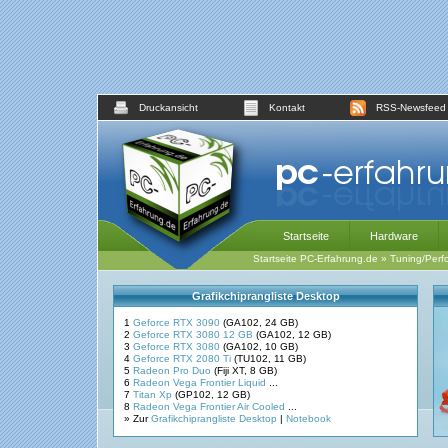
Druckansicht
Kontakt
RSS-Newsfeed
Startseite
Hardware
Startseite PC-Erfahrung.de
»
Tuning/Perf
Grafikchiprangliste Desktop
1
Geforce RTX 3090
(GA102, 24 GB)
2
Geforce RTX 3080 12 GB
(GA102, 12 GB)
3
Geforce RTX 3080
(GA102, 10 GB)
4
Geforce RTX 2080 Ti
(TU102, 11 GB)
5
Radeon Pro Duo
(Fiji XT, 8 GB)
6
Radeon Vega Frontier Liquid
...
7
Titan Xp
(GP102, 12 GB)
8
Radeon Vega Frontier Air Cooled
...
» Zur
Grafikchiprangliste Desktop
|
Notebook