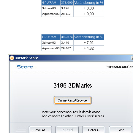
Veränderung in %
GPU/RAM
378/600
+ 0,00
3dmark03
3.196
+ 0,00
Aquamark03
28.112
Veränderung in %
GPU/RAM
392/674
+ 7,91
3dmark03
3.449
+ 4,82
Aquamark03
29.467