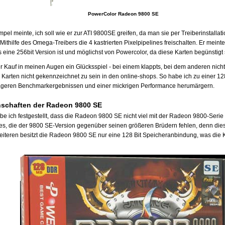
PowerColor Radeon 9800 SE
el meinte, ich soll wie er zur ATI 9800SE greifen, da man sie per Treiberinstallati
ithilfe des Omega-Treibers die 4 kastrierten Pixelpipelines freischalten. Er meinte
 eine 256bit Version ist und möglichst von Powercolor, da diese Karten begünstigt 
er Kauf in meinen Augen ein Glücksspiel - bei einem klappts, bei dem anderen nicht.
Karten nicht gekennzeichnet zu sein in den online-shops. So habe ich zu einer 128
ageren Benchmarkergebnissen und einer mickrigen Performance herumärgern.
nschaften der Radeon 9800 SE
be ich festgestellt, dass die Radeon 9800 SE nicht viel mit der Radeon 9800-Serie 
ines, die der 9800 SE-Version gegenüber seinen größeren Brüdern fehlen, denn dies
eiteren besitzt die Radeon 9800 SE nur eine 128 Bit Speicheranbindung, was die K