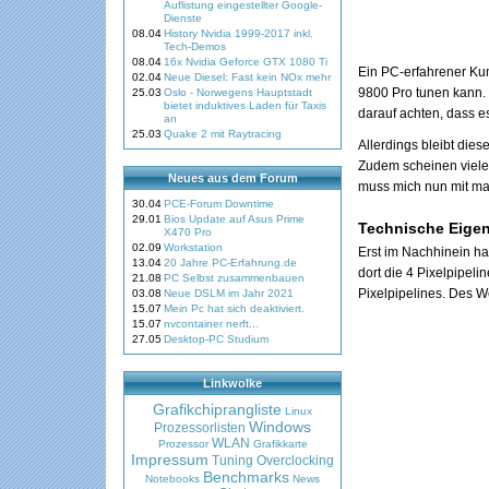
Auflistung eingestellter Google-
Dienste
08.04
History Nvidia 1999-2017 inkl.
Tech-Demos
08.04
16x Nvidia Geforce GTX 1080 Ti
Ein PC-erfahrener Kump
02.04
Neue Diesel: Fast kein NOx mehr
9800 Pro tunen kann. M
25.03
Oslo - Norwegens Hauptstadt
bietet induktives Laden für Taxis
darauf achten, dass es
an
25.03
Quake 2 mit Raytracing
Allerdings bleibt dies
Zudem scheinen viele 
Neues aus dem Forum
muss mich nun mit m
30.04
PCE-Forum Downtime
29.01
Bios Update auf Asus Prime
Technische Eige
X470 Pro
02.09
Workstation
Erst im Nachhinein ha
13.04
20 Jahre PC-Erfahrung.de
dort die 4 Pixelpipel
21.08
PC Selbst zusammenbauen
Pixelpipelines. Des W
03.08
Neue DSLM im Jahr 2021
15.07
Mein Pc hat sich deaktiviert.
15.07
nvcontainer nerft...
27.05
Desktop-PC Studium
Linkwolke
Grafikchiprangliste
Linux
Windows
Prozessorlisten
WLAN
Prozessor
Grafikkarte
Impressum
Tuning
Overclocking
Benchmarks
Notebooks
News