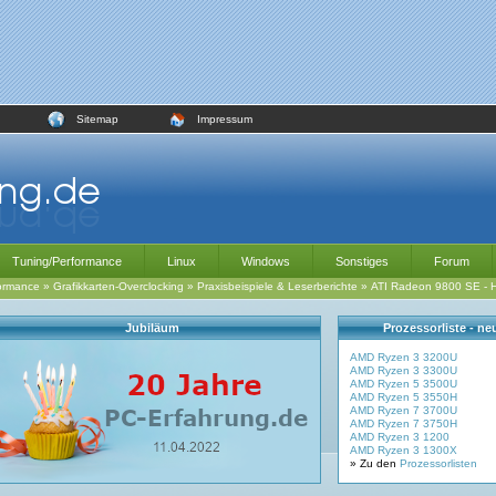
Sitemap
Impressum
Tuning/Performance
Linux
Windows
Sonstiges
Forum
ormance
»
Grafikkarten-Overclocking
»
Praxisbeispiele & Leserberichte
»
ATI Radeon 9800 SE - H
Jubiläum
Prozessorliste - n
AMD Ryzen 3 3200U
AMD Ryzen 3 3300U
AMD Ryzen 5 3500U
AMD Ryzen 5 3550H
AMD Ryzen 7 3700U
AMD Ryzen 7 3750H
AMD Ryzen 3 1200
AMD Ryzen 3 1300X
» Zu den
Prozessorlisten