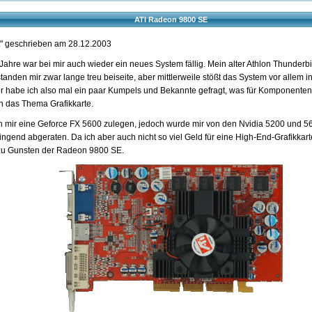
ATI Radeon 9800 SE
t" geschrieben am 28.12.2003
 Jahre war bei mir auch wieder ein neues System fällig. Mein alter Athlon Thunde
tanden mir zwar lange treu beiseite, aber mittlerweile stößt das System vor allem 
 habe ich also mal ein paar Kumpels und Bekannte gefragt, was für Komponenten 
h das Thema Grafikkarte.
ch mir eine Geforce FX 5600 zulegen, jedoch wurde mir von den Nvidia 5200 und 56
ngend abgeraten. Da ich aber auch nicht so viel Geld für eine High-End-Grafikkarte 
zu Gunsten der Radeon 9800 SE.