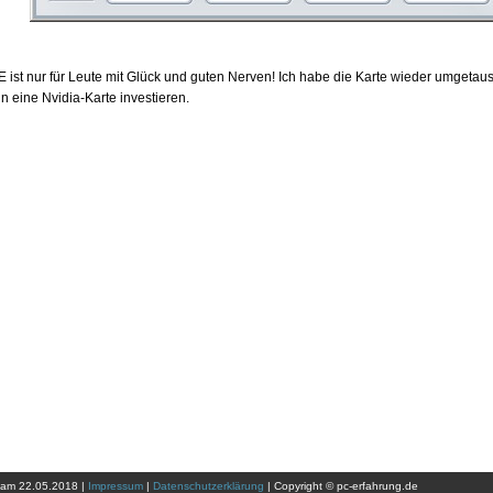
E ist nur für Leute mit Glück und guten Nerven! Ich habe die Karte wieder umgetaus
n eine Nvidia-Karte investieren.
t am 22.05.2018 |
Impressum
|
Datenschutzerklärung
| Copyright © pc-erfahrung.de