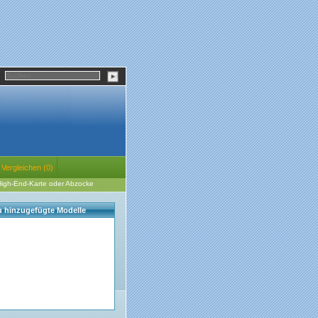
Vergleichen (0)
igh-End-Karte oder Abzocke
eu hinzugefügte Modelle