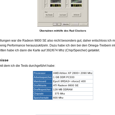
Übertakten mithilfe des Rad Clockers
llungen war die Radeon 9800 SE also nicht besonders gut, daher entschloss ich m
wenig Performance herauszukitzeln. Dazu habe ich den bei den Omega-Treibern int
ritten habe ich dann die Karte auf 392/674 Mhz (Chip/Speicher) getaktet.
nisse
mit dem ich die Tests durchgeführt habe:
Prozessor
AMD Athlon XP 2800+ 2090 Mhz
Arbeitsspeicher
1 GB DDR PC333
Mainboard
EpoX 8RDA3+ nforce2 400
Grafikkarte
ATI Radeon 9800 SE
Grafikspeicher
128 MB DDRAM
Chiptakt
375 Mhz
Speichertakt
600 Mhz