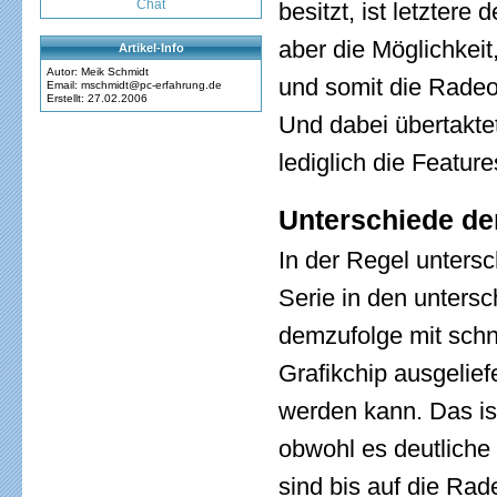
Chat
besitzt, ist letztere
aber die Möglichkeit
Artikel-Info
Autor: Meik Schmidt
und somit die Radeo
Email: mschmidt@pc-erfahrung.de
Erstellt: 27.02.2006
Und dabei übertaktet
lediglich die Featur
Unterschiede de
In der Regel untersc
Serie in den untersc
demzufolge mit schn
Grafikchip ausgeliefe
werden kann. Das is
obwohl es deutliche 
sind bis auf die Rad