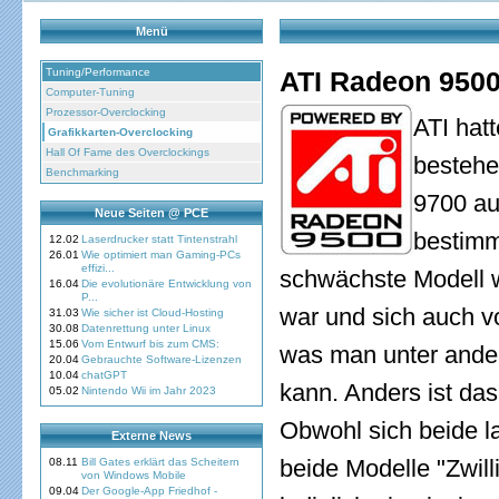
Menü
Tuning/Performance
ATI Radeon 9500
Computer-Tuning
Prozessor-Overclocking
ATI hat
Grafikkarten-Overclocking
Hall Of Fame des Overclockings
bestehe
Benchmarking
9700 au
Neue Seiten @ PCE
bestimm
12.02
Laserdrucker statt Tintenstrahl
26.01
Wie optimiert man Gaming-PCs
effizi...
schwächste Modell w
16.04
Die evolutionäre Entwicklung von
P...
war und sich auch v
31.03
Wie sicher ist Cloud-Hosting
30.08
Datenrettung unter Linux
15.06
Vom Entwurf bis zum CMS:
was man unter ande
20.04
Gebrauchte Software-Lizenzen
10.04
chatGPT
kann. Anders ist da
05.02
Nintendo Wii im Jahr 2023
Obwohl sich beide la
Externe News
beide Modelle "Zwil
08.11
Bill Gates erklärt das Scheitern
von Windows Mobile
09.04
Der Google-App Friedhof -