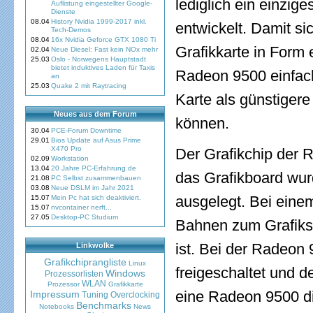
lediglich ein einzi
Auflistung eingestellter Google-
Dienste
08.04
History Nvidia 1999-2017 inkl.
entwickelt. Damit si
Tech-Demos
08.04
16x Nvidia Geforce GTX 1080 Ti
Grafikkarte in Form
02.04
Neue Diesel: Fast kein NOx mehr
25.03
Oslo - Norwegens Hauptstadt
bietet induktives Laden für Taxis
Radeon 9500 einfach
an
25.03
Quake 2 mit Raytracing
Karte als günstigere
Neues aus dem Forum
können.
30.04
PCE-Forum Downtime
29.01
Bios Update auf Asus Prime
X470 Pro
Der Grafikchip der 
02.09
Workstation
13.04
20 Jahre PC-Erfahrung.de
das Grafikboard wur
21.08
PC Selbst zusammenbauen
03.08
Neue DSLM im Jahr 2021
ausgelegt. Bei eine
15.07
Mein Pc hat sich deaktiviert.
15.07
nvcontainer nerft...
27.05
Desktop-PC Studium
Bahnen zum Grafiksp
ist. Bei der Radeon
Linkwolke
Grafikchiprangliste
Linux
freigeschaltet und d
Windows
Prozessorlisten
WLAN
Prozessor
Grafikkarte
eine Radeon 9500 di
Impressum
Tuning
Overclocking
Benchmarks
Notebooks
News