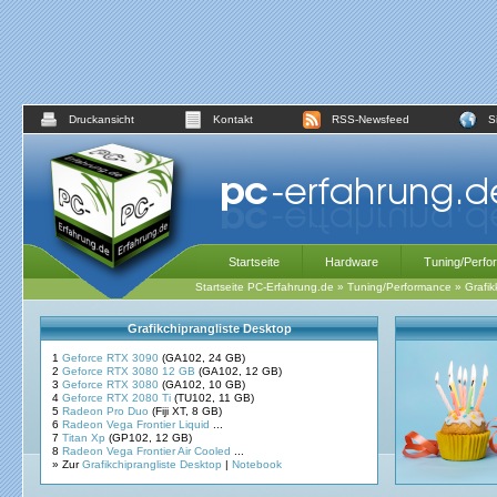
Druckansicht
Kontakt
RSS-Newsfeed
S
Startseite
Hardware
Tuning/Perfo
Startseite PC-Erfahrung.de
»
Tuning/Performance
»
Grafik
Grafikchiprangliste Desktop
1
Geforce RTX 3090
(GA102, 24 GB)
2
Geforce RTX 3080 12 GB
(GA102, 12 GB)
3
Geforce RTX 3080
(GA102, 10 GB)
4
Geforce RTX 2080 Ti
(TU102, 11 GB)
5
Radeon Pro Duo
(Fiji XT, 8 GB)
6
Radeon Vega Frontier Liquid
...
7
Titan Xp
(GP102, 12 GB)
8
Radeon Vega Frontier Air Cooled
...
» Zur
Grafikchiprangliste Desktop
|
Notebook