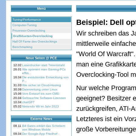
Menü
Tuning/Performance
Beispiel: Dell o
Computer-Tuning
Prozessor-Overclocking
Wir schreiben das Ja
Grafikkarten-Overclocking
Hall Of Fame des Overclockings
mittlerweile einfache
Benchmarking
"World Of Warcraft"
Neue Seiten @ PCE
man eine Grafikkarte
12.02
Laserdrucker statt Tintenstrahl
26.01
Wie optimiert man Gaming-PCs
Overclocking-Tool mi
effizi...
16.04
Die evolutionäre Entwicklung von
P...
31.03
Wie sicher ist Cloud-Hosting
Nur welche Programm
30.08
Datenrettung unter Linux
15.06
Vom Entwurf bis zum CMS:
geeignet? Besitzer 
20.04
Gebrauchte Software-Lizenzen
10.04
chatGPT
05.02
Nintendo Wii im Jahr 2023
zurückgreifen, ATI-
Letzteres ist ein V
Externe News
08.11
Bill Gates erklärt das Scheitern
große Vorbereitunge
von Windows Mobile
09.04
Der Google-App Friedhof -