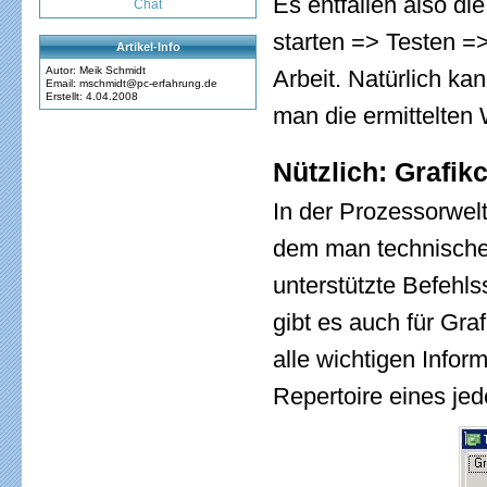
Es entfallen also d
Chat
starten => Testen =
Artikel-Info
Autor: Meik Schmidt
Arbeit. Natürlich ka
Email: mschmidt@pc-erfahrung.de
Erstellt: 4.04.2008
man die ermittelten 
Nützlich: Grafik
In der Prozessorwel
dem man technische
unterstützte Befehl
gibt es auch für Gra
alle wichtigen Infor
Repertoire eines je