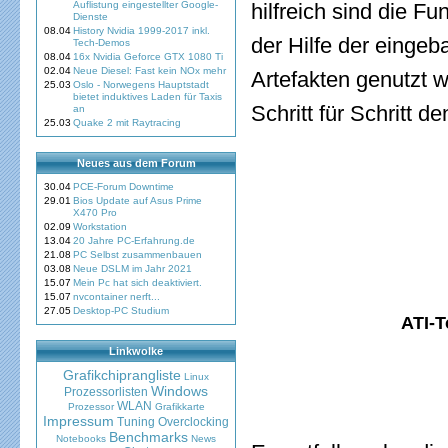
Auflistung eingestellter Google-
hilfreich sind die 
Dienste
08.04
History Nvidia 1999-2017 inkl.
der Hilfe der einge
Tech-Demos
08.04
16x Nvidia Geforce GTX 1080 Ti
02.04
Neue Diesel: Fast kein NOx mehr
Artefakten genutzt 
25.03
Oslo - Norwegens Hauptstadt
bietet induktives Laden für Taxis
Schritt für Schritt 
an
25.03
Quake 2 mit Raytracing
Neues aus dem Forum
30.04
PCE-Forum Downtime
29.01
Bios Update auf Asus Prime
X470 Pro
02.09
Workstation
13.04
20 Jahre PC-Erfahrung.de
21.08
PC Selbst zusammenbauen
03.08
Neue DSLM im Jahr 2021
15.07
Mein Pc hat sich deaktiviert.
15.07
nvcontainer nerft...
27.05
Desktop-PC Studium
ATI-T
Linkwolke
Grafikchiprangliste
Linux
Windows
Prozessorlisten
WLAN
Prozessor
Grafikkarte
Impressum
Tuning
Overclocking
Benchmarks
Notebooks
News