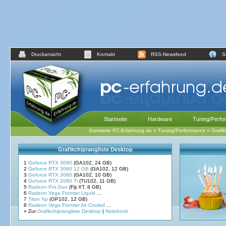
Druckansicht
Kontakt
RSS-Newsfeed
S
Startseite
Hardware
Tuning/Perfo
Startseite PC-Erfahrung.de
»
Tuning/Performance
»
Grafik
Grafikchiprangliste Desktop
1
Geforce RTX 3090
(GA102, 24 GB)
2
Geforce RTX 3080 12 GB
(GA102, 12 GB)
3
Geforce RTX 3080
(GA102, 10 GB)
4
Geforce RTX 2080 Ti
(TU102, 11 GB)
5
Radeon Pro Duo
(Fiji XT, 8 GB)
6
Radeon Vega Frontier Liquid
...
7
Titan Xp
(GP102, 12 GB)
8
Radeon Vega Frontier Air Cooled
...
» Zur
Grafikchiprangliste Desktop
|
Notebook