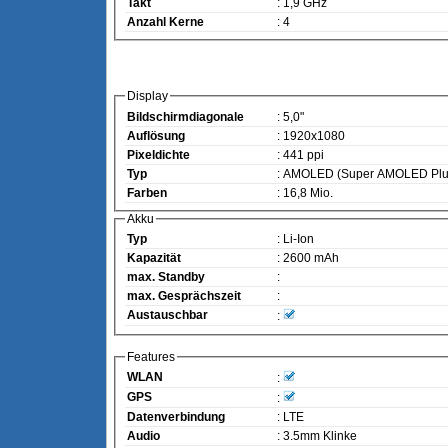
Takt
: 1,9 GHz
Anzahl Kerne
: 4
Display
Bildschirmdiagonale
: 5,0"
Auflösung
: 1920x1080
Pixeldichte
: 441 ppi
Typ
: AMOLED (Super AMOLED Plu
Farben
: 16,8 Mio.
Akku
Typ
: Li-Ion
Kapazität
: 2600 mAh
max. Standby
:
max. Gesprächszeit
:
Austauschbar
:
Features
WLAN
:
GPS
:
Datenverbindung
: LTE
Audio
: 3.5mm Klinke