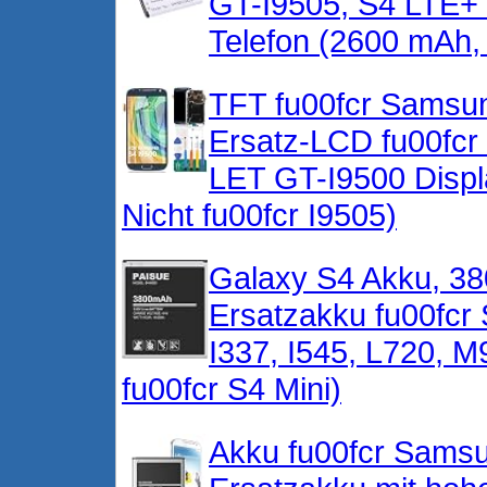
GT-I9505, S4 LTE+
Telefon (2600 mAh, 3
TFT fu00fcr Samsun
Ersatz-LCD fu00fc
LET GT-I9500 Displa
Nicht fu00fcr I9505)
Galaxy S4 Akku, 38
Ersatzakku fu00fc
I337, I545, L720, M
fu00fcr S4 Mini)
Akku fu00fcr Samsu