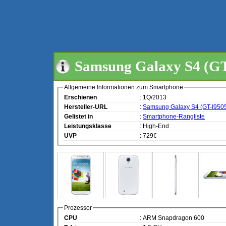
Samsung Galaxy S4 (GT
Allgemeine Informationen zum Smartphone
Erschienen
: 1Q/2013
Hersteller-URL
:
Samsung Galaxy S4 (GT-I950
Gelistet in
:
Smartphone-Rangliste
Leistungsklasse
: High-End
UVP
: 729€
Prozessor
CPU
: ARM Snapdragon 600