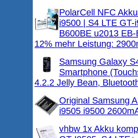
PolarCell NFC Akku
i9500 | S4 LTE GT-i9
B600BE u2013 EB-
12% mehr Leistung: 2900m
Samsung Galaxy S4
Smartphone (Touchsc
4.2.2 Jelly Bean, Bluetooth
Original Samsung A
i9505 i9500 2600mA
vhbw 1x Akku komp