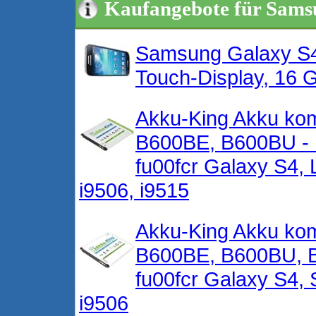
Kaufangebote für Sams
Samsung Galaxy S4 
Touch-Display, 16 G
Akku-King Akku ko
B600BE, B600BU - 
fu00fcr Galaxy S4, 
i9506, i9515
Akku-King Akku ko
B600BE, B600BU, B6
fu00fcr Galaxy S4, 
i9506