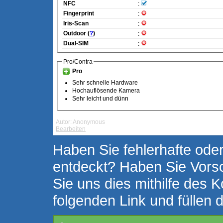
NFC
:
Fingerprint
:
Iris-Scan
:
Outdoor (
?
)
:
Dual-SIM
:
Pro/Contra
Pro
Sehr schnelle Hardware
Hochauflösende Kamera
Sehr leicht und dünn
Autor: Anonymous
Bearbeiten
Haben Sie fehlerhafte oder
entdeckt? Haben Sie Vors
Sie uns dies mithilfe des K
folgenden Link und füllen 