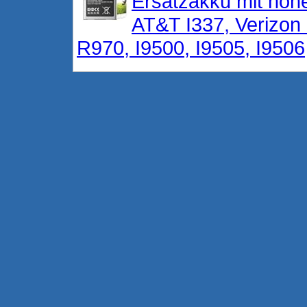
Ersatzakku mit hohe
AT&T I337, Verizon 
R970, I9500, I9505, I9506