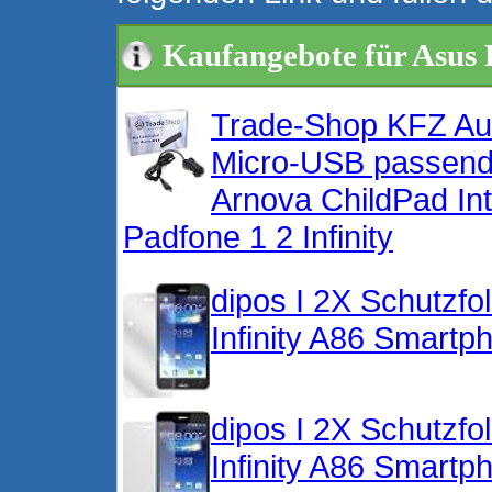
Kaufangebote für Asus 
Trade-Shop KFZ Au
Micro-USB passend 
Arnova ChildPad Int
Padfone 1 2 Infinity
dipos I 2X Schutzfo
Infinity A86 Smartp
dipos I 2X Schutzfo
Infinity A86 Smartp