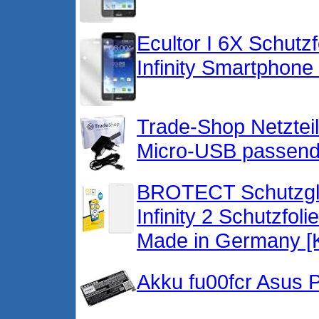
Ecultor I 6X Schutz
Infinity Smartphone 
Trade-Shop Netztei
Micro-USB passend 
BROTECT Schutzgl
Infinity 2 Schutzfol
Made in Germany [Kr
Akku fu00fcr Asus P