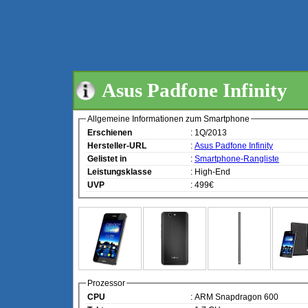
Asus Padfone Infinity
Allgemeine Informationen zum Smartphone
Erschienen
: 1Q/2013
Hersteller-URL
:
Asus Padfone Infinity
Gelistet in
:
Smartphone-Rangliste
Leistungsklasse
: High-End
UVP
: 499€
Prozessor
CPU
: ARM Snapdragon 600