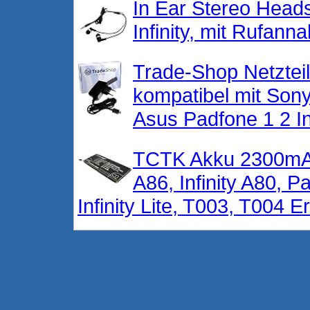
In Ear Stereo Head
Infinity, mit Rufann
Trade-Shop Netztei
kompatibel mit Sony
Asus Padfone 1 2 Inf
TCTK Akku 2300mAh
A86, Infinity A80, 
Infinity Lite, T003, T004 