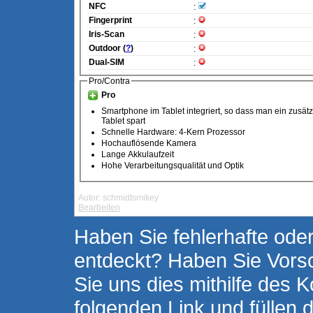
NFC
:
Fingerprint
:
Iris-Scan
:
Outdoor (
?
)
:
Dual-SIM
:
Pro/Contra
Pro
Smartphone im Tablet integriert, so dass man ein zusätz
Tablet spart
Schnelle Hardware: 4-Kern Prozessor
Hochauflösende Kamera
Lange Akkulaufzeit
Hohe Verarbeitungsqualität und Optik
Autor: schmidtsmikey
Bearbeiten
Haben Sie fehlerhafte oder
entdeckt? Haben Sie Vors
Sie uns dies mithilfe des K
folgenden Link und füllen 