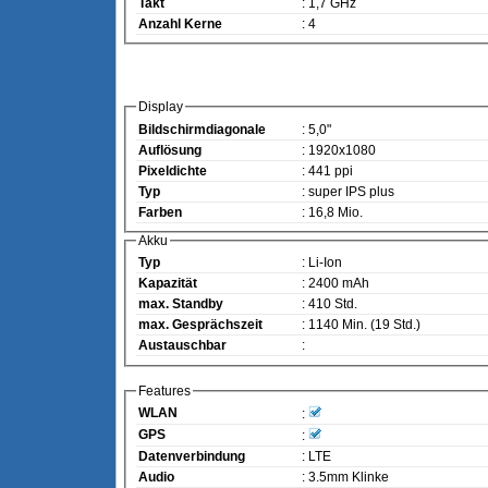
Takt
: 1,7 GHz
Anzahl Kerne
: 4
Display
Bildschirmdiagonale
: 5,0"
Auflösung
: 1920x1080
Pixeldichte
: 441 ppi
Typ
: super IPS plus
Farben
: 16,8 Mio.
Akku
Typ
: Li-Ion
Kapazität
: 2400 mAh
max. Standby
: 410 Std.
max. Gesprächszeit
: 1140 Min. (19 Std.)
Austauschbar
:
Features
WLAN
:
GPS
:
Datenverbindung
: LTE
Audio
: 3.5mm Klinke