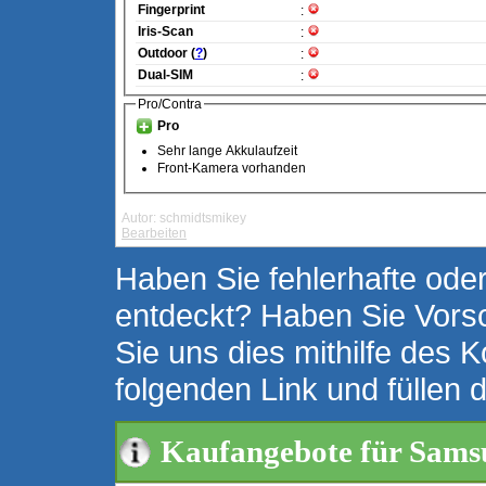
Fingerprint
:
Iris-Scan
:
Outdoor (
?
)
:
Dual-SIM
:
Pro/Contra
Pro
Sehr lange Akkulaufzeit
Front-Kamera vorhanden
Autor: schmidtsmikey
Bearbeiten
Haben Sie fehlerhafte oder
entdeckt? Haben Sie Vors
Sie uns dies mithilfe des K
folgenden Link und füllen 
Kaufangebote für Sams