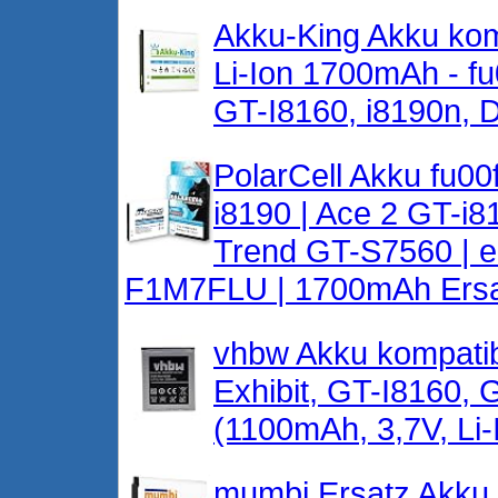
Akku-King Akku ko
Li-Ion 1700mAh - fu
GT-I8160, i8190n, D
PolarCell Akku fu0
i8190 | Ace 2 GT-i
Trend GT-S7560 | e
F1M7FLU | 1700mAh Ersatz
vhbw Akku kompatib
Exhibit, GT-I8160,
(1100mAh, 3,7V, Li-
mumbi Ersatz Akku