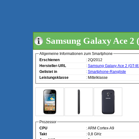
Samsung Galaxy Ace 2 
Allgemeine Informationen zum Smartphone
Erschienen
: 2Q/2012
Hersteller-URL
:
Samsung Galaxy Ace 2 (GT-I8
Gelistet in
:
Smartphone-Rangliste
Leistungsklasse
: Mittelklasse
Prozessor
CPU
: ARM Cortex-A9
Takt
: 0,8 GHz