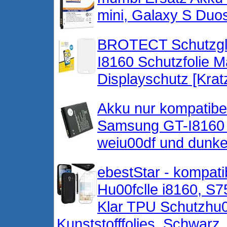
mini, Galaxy S Duo
BROTECT Schutzgla
I8160 Schutzfolie 
Displayschutz [Kratz
Akku nur kompatibe
Samsung GT-I8160 
weiu00df und dunke
ebestStar - kompat
Hu00fclle i8160, S7
Klar TPU Schutzhu00f
Kunststofffolies, Schwarz