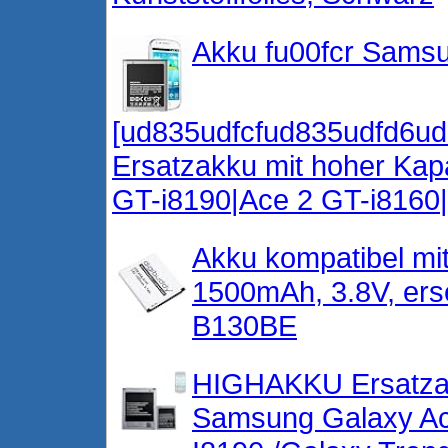
Akku fu00fcr Samsu
[ud835udfcfud835udfd6u
Ersatzakku mit hoher Kapa
GT-i8190|Ace 2 GT-i816
Akku kompatibel mi
1500mAh, 3.8V, er
B130BE
HIGHAKKU Ersatzak
Samsung Galaxy Ace