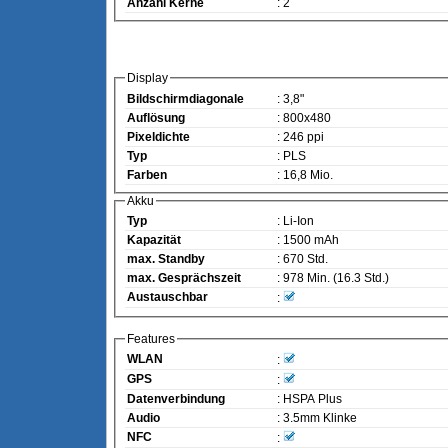
Anzahl Kerne
: 2
Display
Bildschirmdiagonale
: 3,8"
Auflösung
: 800x480
Pixeldichte
: 246 ppi
Typ
: PLS
Farben
: 16,8 Mio.
Akku
Typ
: Li-Ion
Kapazität
: 1500 mAh
max. Standby
: 670 Std.
max. Gesprächszeit
: 978 Min. (16.3 Std.)
Austauschbar
:
Features
WLAN
:
GPS
:
Datenverbindung
: HSPA Plus
Audio
: 3.5mm Klinke
NFC
: