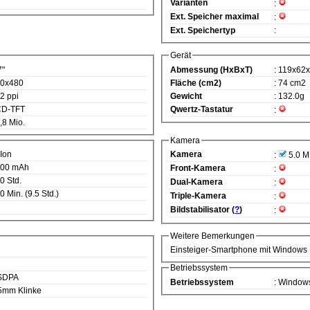
Varianten
:
Ext. Speicher maximal
:
Ext. Speichertyp
:
Gerät
7"
Abmessung (HxBxT)
: 119x62
00x480
Fläche (cm2)
: 74 cm2
52 ppi
Gewicht
: 132.0g
CD-TFT
Qwertz-Tastatur
:
6,8 Mio.
Kamera
-Ion
Kamera
:
5.0 
300 mAh
Front-Kamera
:
20 Std.
Dual-Kamera
:
0 Min. (9.5 Std.)
Triple-Kamera
:
Bildstabilisator (
?
)
:
Weitere Bemerkungen
Einsteiger-Smartphone mit Windows 
Betriebssystem
HSDPA
Betriebssystem
: Window
.5mm Klinke