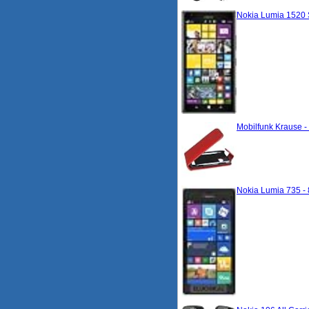
Nokia Lumia 1520 S
Mobilfunk Krause -
Nokia Lumia 735 - 