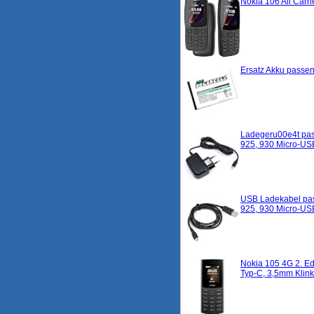
Nokia 106 All Car
Ersatz Akku passen
Ladegeru00e4t pass
925, 930 Micro-US
USB Ladekabel pass
925, 930 Micro-U
Nokia 105 4G 2. Ed
Typ-C, 3,5mm Klin