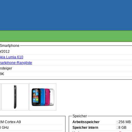
 Smartphone
Q/2012
kia Lumia 610
artphone-Rangliste
insteiger
39€
Speicher
RM Cortex-A9
Arbeitsspeicher
: 256 MB
,8 GHz
Speicher intern
: 8 GB