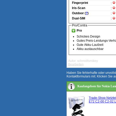
Fingerprint
:
Iris-Scan
:
Outdoor (
?
)
:
Dual-SIM
:
Pro/Contra
Pro
Schickes Design
Gutes Preis-Leistungs-Verhä
Gute Akku-Laufzeit
Akku austauschbar
Autor: schmidtsmikey
Bearbeiten
Haben Sie fehlerhafte oder unvoll
Kontaktformulars mit. Klicken Sie a
Kaufangebote für Nokia Lum
Trade-Shop Netzte
E72 C2-00 C2-02 L