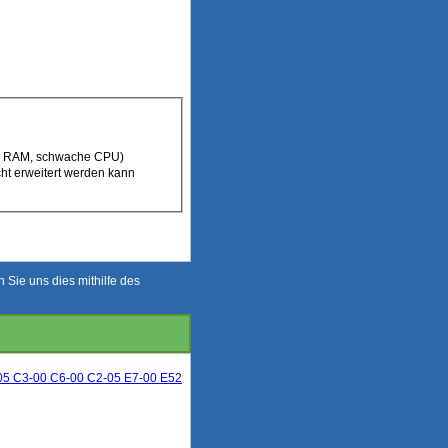
g RAM, schwache CPU)
cht erweitert werden kann
Sie uns dies mithilfe des
-05 C3-00 C6-00 C2-05 E7-00 E52