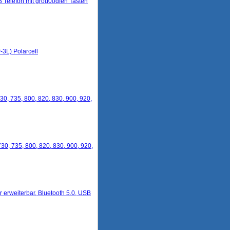
 Telefon mit grou00dfen Tasten
3L) Polarcell
30, 735, 800, 820, 830, 900, 920,
30, 735, 800, 820, 830, 900, 920,
 erweiterbar, Bluetooth 5.0, USB