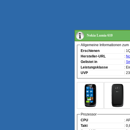
Nokia Lumia 610
Allgemeine Informationen zum
Erschienen
: 1
Hersteller-URL
:
No
Gelistet in
:
Sm
Leistungsklasse
: E
UVP
: 2
Prozessor
CPU
: A
Takt
: 0