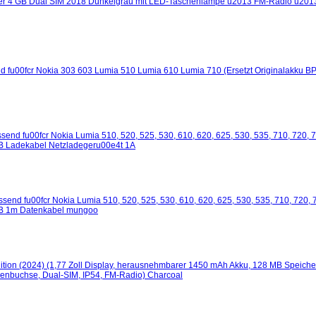
rier 4 GB Dual SIM 2018 Dunkelgrau mit LED-Taschenlampe u2013 FM-Radio u2013
d fu00fcr Nokia 303 603 Lumia 510 Lumia 610 Lumia 710 (Ersetzt Originalakku BP-
end fu00fcr Nokia Lumia 510, 520, 525, 530, 610, 620, 625, 530, 535, 710, 720, 7
B Ladekabel Netzladegeru00e4t 1A
end fu00fcr Nokia Lumia 510, 520, 525, 530, 610, 620, 625, 530, 535, 710, 720, 7
SB 1m Datenkabel mungoo
ition (2024) (1,77 Zoll Display, herausnehmbarer 1450 mAh Akku, 128 MB Speicher
kenbuchse, Dual-SIM, IP54, FM-Radio) Charcoal