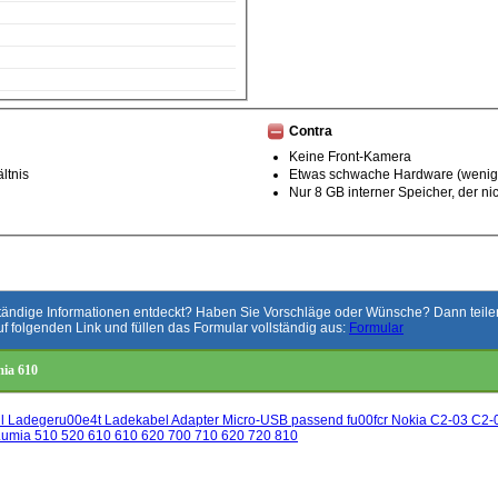
Contra
Keine Front-Kamera
ltnis
Etwas schwache Hardware (weni
Nur 8 GB interner Speicher, der ni
ständige Informationen entdeckt? Haben Sie Vorschläge oder Wünsche? Dann teilen 
uf folgenden Link und füllen das Formular vollständig aus:
Formular
ia 610
il Ladegeru00e4t Ladekabel Adapter Micro-USB passend fu00fcr Nokia C2-03 C2
umia 510 520 610 610 620 700 710 620 720 810