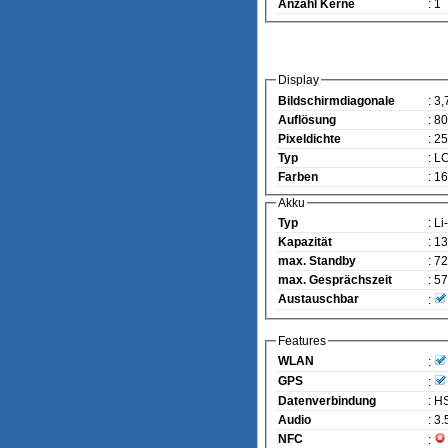
Anzahl Kerne
: 1
Display
Bildschirmdiagonale
: 3,
Auflösung
: 8
Pixeldichte
: 2
Typ
: L
Farben
: 1
Akku
Typ
: Li
Kapazität
: 1
max. Standby
: 7
max. Gesprächszeit
: 57
Austauschbar
:
Features
WLAN
:
GPS
:
Datenverbindung
: 
Audio
: 3
NFC
: