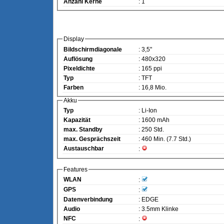
Anzahl Kerne
: 1
Display
Bildschirmdiagonale
: 3,5"
Auflösung
: 480x320
Pixeldichte
: 165 ppi
Typ
: TFT
Farben
: 16,8 Mio.
Akku
Typ
: Li-Ion
Kapazität
: 1600 mAh
max. Standby
: 250 Std.
max. Gesprächszeit
: 460 Min. (7.7 Std.)
Austauschbar
:
Features
WLAN
:
GPS
:
Datenverbindung
: EDGE
Audio
: 3.5mm Klinke
NFC
: