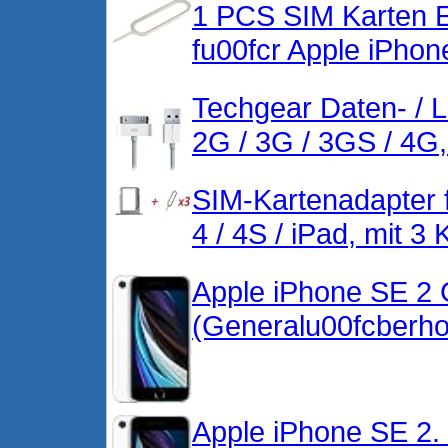
1 PCS SIM Karten E
fu00fcr Apple iPho
Techgear Daten- / 
2G / 3G / 3GS / 4G
SIM-Kartenadapter f
4 / 4S / iPad, mit 
Apple iPhone SE 2
(Generalu00fcberhol
Apple iPhone SE 2.