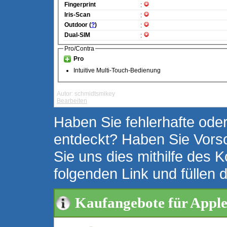
Fingerprint
:
Iris-Scan
:
Outdoor (
?
)
:
Dual-SIM
:
Pro/Contra
Pro
Intuitive Multi-Touch-Bedienung
Autor: schmidtsmikey
Bearbeiten
Haben Sie fehlerhafte oder
entdeckt? Haben Sie Vors
Sie uns dies mithilfe des K
folgenden Link und füllen 
Kaufangebote für Appl