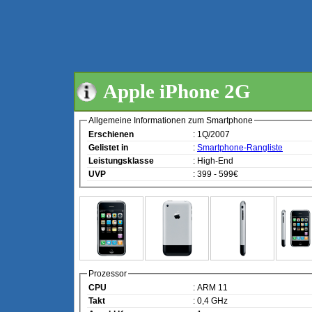
Apple iPhone 2G
Allgemeine Informationen zum Smartphone
Erschienen
: 1Q/2007
Gelistet in
:
Smartphone-Rangliste
Leistungsklasse
: High-End
UVP
: 399 - 599€
Prozessor
CPU
: ARM 11
Takt
: 0,4 GHz