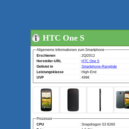
HTC One S
Allgemeine Informationen zum Smartphone
Erschienen
: 2Q/2012
Hersteller-URL
:
HTC One S
Gelistet in
:
Smartphone-Rangliste
Leistungsklasse
: High-End
UVP
: 499€
Prozessor
CPU
: Snapdragon S3 8260