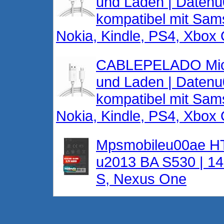
und Laden | Datenu0
kompatibel mit Sam
Nokia, Kindle, PS4, Xbox 
CABLEPELADO Micr
und Laden | Datenu0
kompatibel mit Sam
Nokia, Kindle, PS4, Xbox 
Mpsmobileu00ae HT
u2013 BA S530 | 14
S, Nexus One