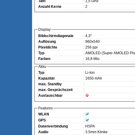
Takt
: 1,5 GHz
Anzahl Kerne
: 2
Display
Bildschirmdiagonale
: 4,3"
Auflösung
: 960x540
Pixeldichte
: 256 ppi
Typ
: AMOLED (Super AMOLED Plu
Farben
: 16,8 Mio.
Akku
Typ
: Li-Ion
Kapazität
: 1650 mAh
max. Standby
:
max. Gesprächszeit
:
Austauschbar
:
Features
WLAN
:
GPS
:
Datenverbindung
: HSPA
Audio
: 3.5mm Klinke