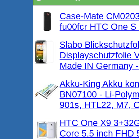
Case-Mate CM02036
fu00fcr HTC One S
Slabo Blickschutzf
Displayschutzfolie 
Made IN Germany -
Akku-King Akku ko
BN07100 - Li-Polyme
901s, HTL22, M7, O
HTC One X9 3+32GB
Core 5.5 inch FHD