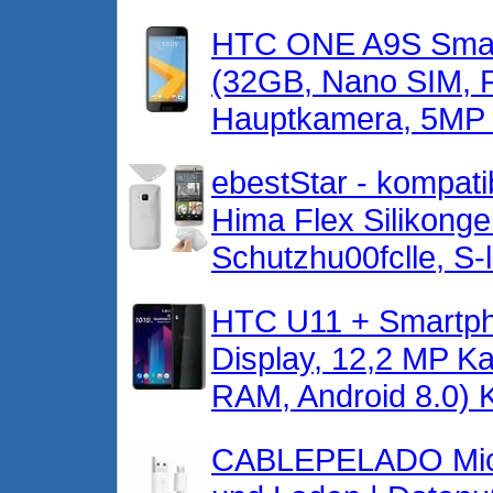
HTC ONE A9S Smartp
(32GB, Nano SIM, 
Hauptkamera, 5MP F
ebestStar - kompat
Hima Flex Silikonge
Schutzhu00fclle, S-
HTC U11 + Smartpho
Display, 12,2 MP K
RAM, Android 8.0) 
CABLEPELADO Micr