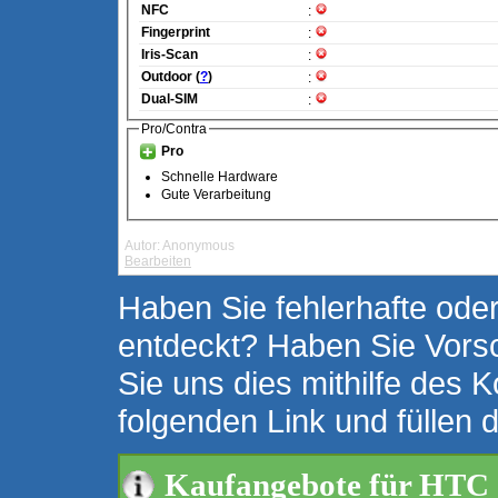
NFC
:
Fingerprint
:
Iris-Scan
:
Outdoor (
?
)
:
Dual-SIM
:
Pro/Contra
Pro
Schnelle Hardware
Gute Verarbeitung
Autor: Anonymous
Bearbeiten
Haben Sie fehlerhafte oder
entdeckt? Haben Sie Vors
Sie uns dies mithilfe des K
folgenden Link und füllen 
Kaufangebote für HTC