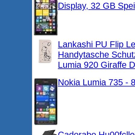
Display, 32 GB Spe
Lankashi PU Flip L
Handytasche Schutz
Lumia 920 Giraffe 
Nokia Lumia 735 - 
Cadorabo Hu00fclle