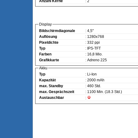
Anzahl Kerne
: 2
Display
Bildschirmdiagonale
: 4,5"
Auflösung
: 1280x768
Pixeldichte
: 332 ppi
Typ
: IPS-TFT
Farben
: 16,8 Mio.
Grafikkarte
: Adreno 225
Akku
Typ
: Li-Ion
Kapazität
: 2000 mAh
max. Standby
: 460 Std.
max. Gesprächszeit
: 1100 Min. (18.3 Std.)
Austauschbar
: