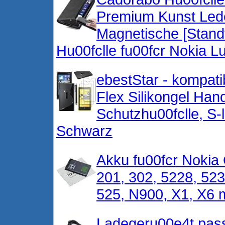
Premium Kunst Lede
Magnetische [Stand
Hu00fclle fu00fcr Nokia 
ebestStar - kompati
Flex Silikongel Han
Schutzhu00fclle, S-li
Schwarz
Akku fu00fcr Nokia 
201, 302, 5228, 52
525, N900, X1, X6 
Ladegeru00e4t pass