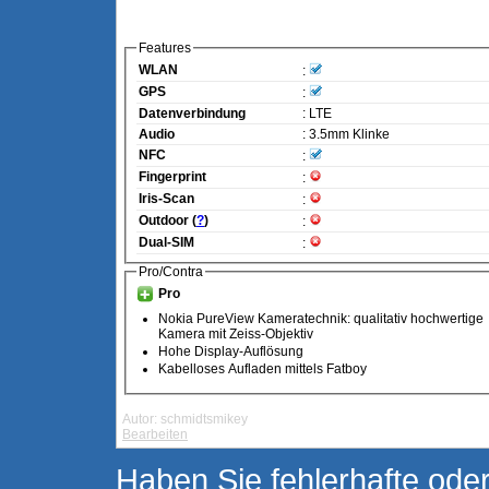
Features
WLAN
:
GPS
:
Datenverbindung
: LTE
Audio
: 3.5mm Klinke
NFC
:
Fingerprint
:
Iris-Scan
:
Outdoor (
?
)
:
Dual-SIM
:
Pro/Contra
Pro
Nokia PureView Kameratechnik: qualitativ hochwertige
Kamera mit Zeiss-Objektiv
Hohe Display-Auflösung
Kabelloses Aufladen mittels Fatboy
Autor: schmidtsmikey
Bearbeiten
Haben Sie fehlerhafte oder