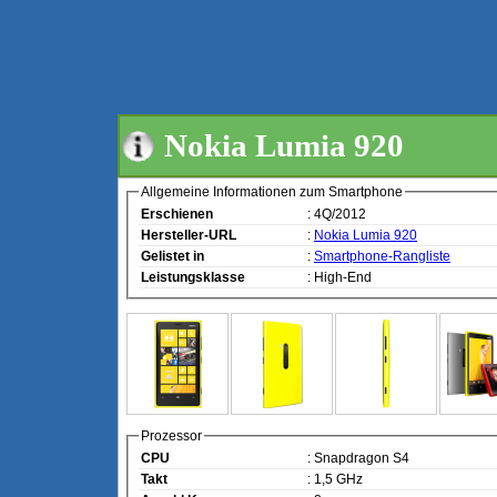
Nokia Lumia 920
Allgemeine Informationen zum Smartphone
Erschienen
: 4Q/2012
Hersteller-URL
:
Nokia Lumia 920
Gelistet in
:
Smartphone-Rangliste
Leistungsklasse
: High-End
Prozessor
CPU
: Snapdragon S4
Takt
: 1,5 GHz