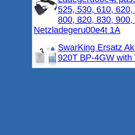
525, 530, 610, 620,
800, 820, 830, 900
Netzladegeru00e4t 1A
SwarKing Ersatz Ak
920T BP-4GW with T