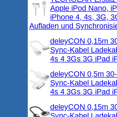
Apple iPod Nano, iP
iPhone 4, 4s, 3G, 3
Aufladen und Synchronisi
deleyCON 0,15m 30
Sync-Kabel Ladekab
4s 4 3Gs 3G iPad i
deleyCON 0,5m 30-
Sync-Kabel Ladekab
4s 4 3Gs 3G iPad i
deleyCON 0,15m 30
Sync-Kabel Ladekab