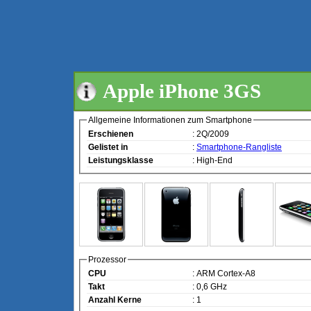
Apple iPhone 3GS
Allgemeine Informationen zum Smartphone
Erschienen
: 2Q/2009
Gelistet in
:
Smartphone-Rangliste
Leistungsklasse
: High-End
Prozessor
CPU
: ARM Cortex-A8
Takt
: 0,6 GHz
Anzahl Kerne
: 1