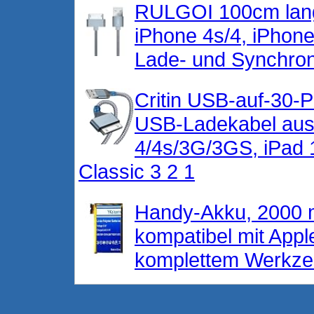
RULGOI 100cm lange
iPhone 4s/4, iPhon
Lade- und Synchron
Critin USB-auf-30-P
USB-Ladekabel aus 
4/4s/3G/3GS, iPad 1
Classic 3 2 1
Handy-Akku, 2000 m
kompatibel mit Appl
komplettem Werkze