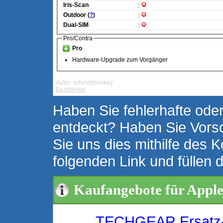
Iris-Scan
:
Outdoor (
?
)
:
Dual-SIM
:
Pro/Contra
Pro
Hardware-Upgrade zum Vorgänger
Autor: schmidtsmikey
Bearbeiten
Haben Sie fehlerhafte oder
entdeckt? Haben Sie Vors
Sie uns dies mithilfe des K
folgenden Link und füllen 
Kaufangebote für Appl
TECHGEAR Ersatz-U