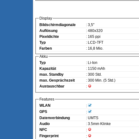
Display
Bildschirmdiagonale
: 3,5"
Auflösung
: 480x320
Pixeldichte
: 165 ppi
Typ
: LCD-TFT
Farben
: 16,8 Mio.
Akku
Typ
: Li-Ion
Kapazität
: 1150 mAh
max. Standby
: 300 Std.
max. Gesprächszeit
: 300 Min. (5 Std.)
Austauschbar
:
Features
WLAN
:
GPS
:
Datenverbindung
: UMTS
Audio
: 3.5mm Klinke
NFC
:
Fingerprint
: