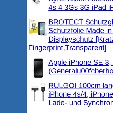
4s 4 3Gs 3G iPad i
BROTECT Schutzgla
Schutzfolie Made i
Displayschutz [Kratz
Fingerprint,Transparent]
Apple iPhone SE 3,
(Generalu00fcberhol
RULGOI 100cm lange
iPhone 4s/4, iPhon
Lade- und Synchron