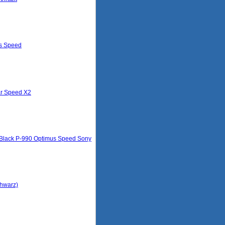
us Speed
ar Speed X2
 Black P-990 Optimus Speed Sony
chwarz)