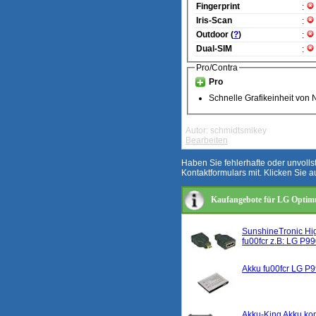
Fingerprint
:
Iris-Scan
:
Outdoor (
?
)
:
Dual-SIM
:
Pro/Contra
Pro
Schnelle Grafikeinheit von 
Autor: schmidtsmikey
Bearbeiten
Haben Sie fehlerhafte oder unvoll
Kontaktformulars mit. Klicken Sie a
Kaufangebote für LG Optim
SunshineTronic Hig
fu00fcr z.B: LG P
Akku fu00fcr LG P9
Akku-King Akku kom