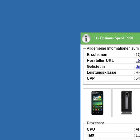
LG Optimus Speed P990
Allgemeine Informationen zum
Erschienen
: 1
Hersteller-URL
:
LG
Gelistet in
:
Sm
Leistungsklasse
: H
UVP
: 5
Prozessor
CPU
: A
Takt
: 1