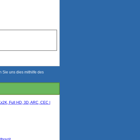
Sie uns dies mithilfe des
Kx2K, Full HD, 3D, ARC, CEC |
hrazit