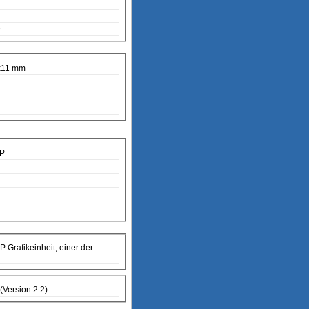
D
x11 mm
MP
 Grafikeinheit, einer der
 (Version 2.2)