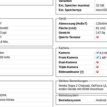
Varianten
:
Ext. Speicher maximal
: 32 GB
Ext. Speichertyp
: microS
Gerät
0"
Abmessung (HxBxT)
: 126x64
00x480
Fläche (cm2)
: 81 cm2
33 ppi
Gewicht
: 147.0g
FT
Qwertz-Tastatur
:
6,8 Mio.
Kamera
-Ion
Kamera
:
8.0 
500 mAh
Front-Kamera
:
1 MP
Dual-Kamera
:
Triple-Kamera
:
Bildstabilisator (
?
)
:
Weitere Bemerkungen
Nvidia Tegra 2 Chipsatz, GeForce ULP
ersten Geräte mit HDMI-Anschluss
HSDPA
Betriebssystem
.5mm Klinke
Betriebssystem
: Android