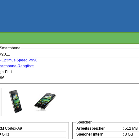
 Smartphone
Q/2011
 Optimus Speed P990
artphone-Rangliste
igh-End
49€
Speicher
RM Cortex-A9
Arbeitsspeicher
: 512 MB
,0 GHz
Speicher intern
: 8 GB