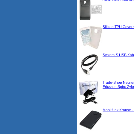
Silikon TPU Cover
System-S USB Kabe
Trade-Shop Netzte
Ericsson Spiro Zyl
Mobilfunk Krause -