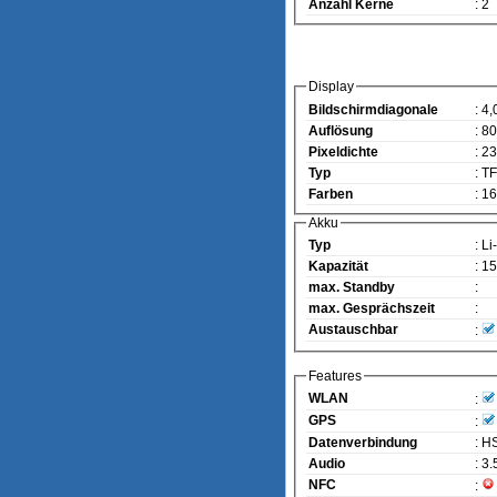
Anzahl Kerne
: 2
Display
Bildschirmdiagonale
: 4,
Auflösung
: 8
Pixeldichte
: 2
Typ
: T
Farben
: 1
Akku
Typ
: Li
Kapazität
: 1
max. Standby
:
max. Gesprächszeit
:
Austauschbar
:
Features
WLAN
:
GPS
:
Datenverbindung
: 
Audio
: 3
NFC
: