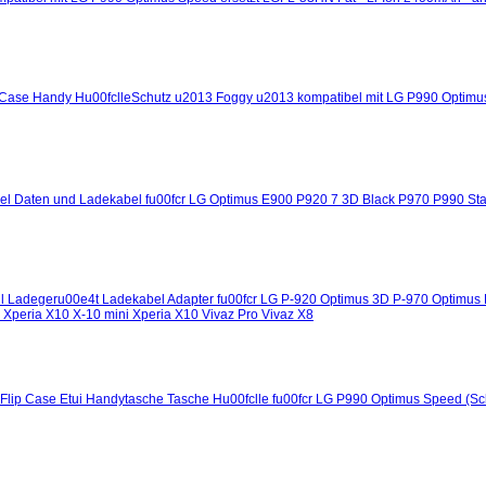
 Case Handy Hu00fclleSchutz u2013 Foggy u2013 kompatibel mit LG P990 Optim
l Daten und Ladekabel fu00fcr LG Optimus E900 P920 7 3D Black P970 P990 St
il Ladegeru00e4t Ladekabel Adapter fu00fcr LG P-920 Optimus 3D P-970 Optimus
o Xperia X10 X-10 mini Xperia X10 Vivaz Pro Vivaz X8
 Flip Case Etui Handytasche Tasche Hu00fclle fu00fcr LG P990 Optimus Speed (S