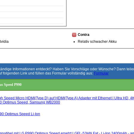
Contra
Nvidia
Relativ schwacher Akku
ständige Informationen entdeckt? Haben Sie Vorschläge oder Wünsche? Dann teilen 
uf folgenden Link und füllen das Formular vollständig aus:
Formular
us Speed P990
h Speed Micro HDMI(Type D) auf HDMI(Type A) Adapter mit Ethernet | Ultra HD, 4
990 Optimus Speed, Samsung WB2000
90 Optimus Speed Li-Ion
patibel mit LG P990 Optimus Speed ersetzt LGFL-53HN Fat - Li-Ion 2400mAh - ant