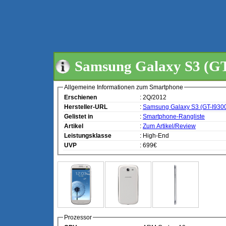
Samsung Galaxy S3 (GT
Allgemeine Informationen zum Smartphone
Erschienen
: 2Q/2012
Hersteller-URL
:
Samsung Galaxy S3 (GT-I930
Gelistet in
:
Smartphone-Rangliste
Artikel
:
Zum Artikel/Review
Leistungsklasse
: High-End
UVP
: 699€
Prozessor