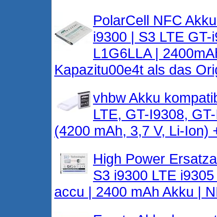
PolarCell NFC Akku
i9300 | S3 LTE GT-i
L1G6LLA | 2400mAh 
Kapazitu00e4t als das Orig
vhbw Akku kompati
LTE, GT-I9308, GT-
(4200 mAh, 3,7 V, Li-Ion)
High Power Ersatza
S3 i9300 LTE i9305 
accu | 2400 mAh Akku | 