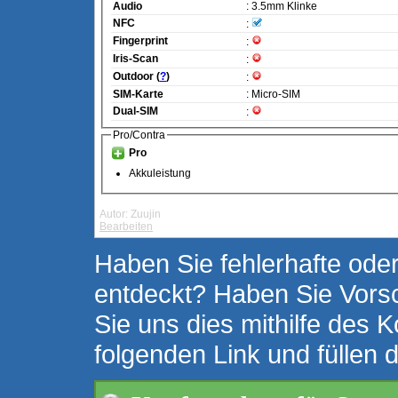
Audio
: 3.5mm Klinke
NFC
:
Fingerprint
:
Iris-Scan
:
Outdoor (
?
)
:
SIM-Karte
: Micro-SIM
Dual-SIM
:
Pro/Contra
Pro
Akkuleistung
Autor: Zuujin
Bearbeiten
Haben Sie fehlerhafte oder
entdeckt? Haben Sie Vors
Sie uns dies mithilfe des K
folgenden Link und füllen 