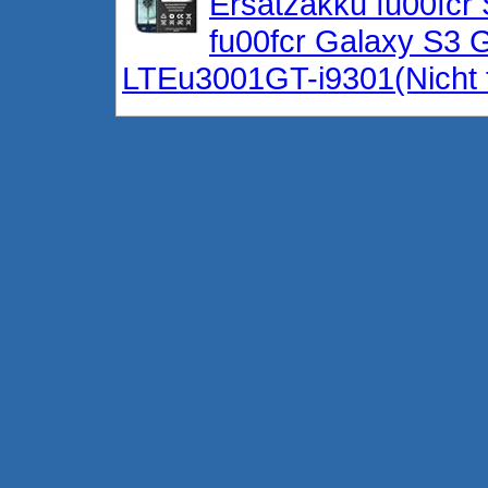
Ersatzakku fu00fc
fu00fcr Galaxy S3
LTEu3001GT-i9301(Nicht f