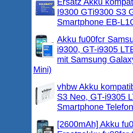
Ersatz Akku kompat
I9300 GTi9300 S3 G
Smartphone EB-L1G
Akku fu00fcr Sams
i9300, GT-i9305 LT
mit Samsung Galaxy
Mini)
vhbw Akku kompatib
S3 Neo, GT-i9305 L
Smartphone Telefon 
[2600mAh] Akku fu