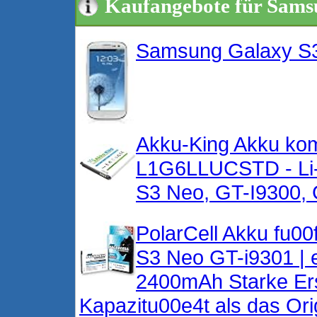
Kaufangebote für Sams
Samsung Galaxy S3
Akku-King Akku kom
L1G6LLUCSTD - Li-
S3 Neo, GT-I9300, 
PolarCell Akku fu0
S3 Neo GT-i9301 | 
2400mAh Starke Ers
Kapazitu00e4t als das Orig