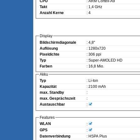
CPU
: ARM Cortex-A9
Takt
: 1,4 GHz
Anzahl Kerne
: 4
Display
Bildschirmdiagonale
: 4,8"
Auflösung
: 1280x720
Pixeldichte
: 306 ppi
Typ
: Super-AMOLED HD
Farben
: 16,8 Mio.
Akku
Typ
: Li-Ion
Kapazität
: 2100 mAh
max. Standby
:
max. Gesprächszeit
:
Austauschbar
:
Features
WLAN
:
GPS
:
Datenverbindung
: HSPA Plus