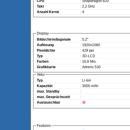
CPU
: Snapdragon 820
Takt
: 2,2 GHz
Anzahl Kerne
: 4
Display
Bildschirmdiagonale
: 5,2"
Auflösung
: 1920x1080
Pixeldichte
: 428 ppi
Typ
: 3D-LCD
Farben
: 16,8 Mio.
Grafikkarte
: Adreno 530
Akku
Typ
: Li-Ion
Kapazität
: 3000 mAh
max. Standby
:
max. Gesprächszeit
:
Austauschbar
:
Features