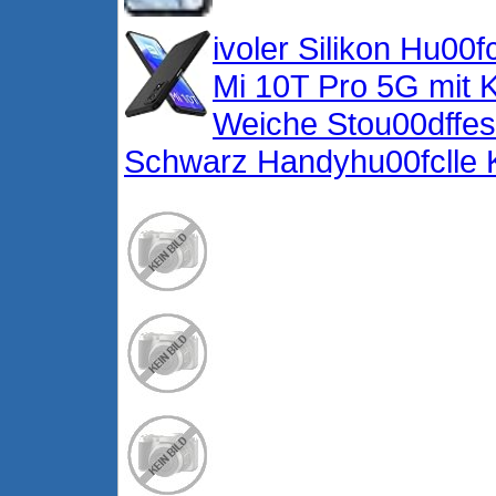
ivoler Silikon Hu00f
Mi 10T Pro 5G mit 
Weiche Stou00dffes
Schwarz Handyhu00fclle 