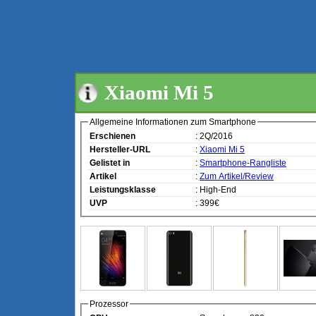
Xiaomi Mi 5
Allgemeine Informationen zum Smartphone
Erschienen
: 2Q/2016
Hersteller-URL
:
Xiaomi Mi 5
Gelistet in
:
Smartphone-Rangliste
Artikel
:
Zum Artikel/Review
Leistungsklasse
: High-End
UVP
: 399€
Prozessor