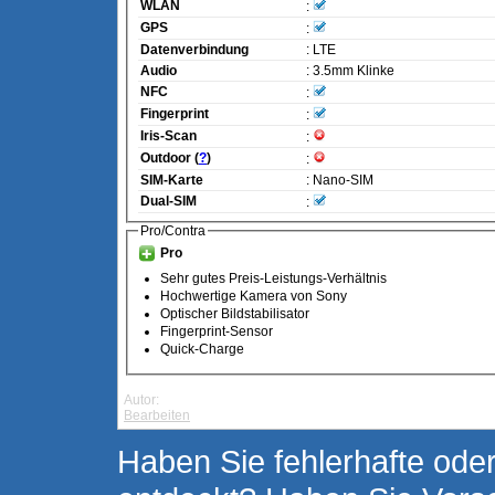
WLAN
:
GPS
:
Datenverbindung
: LTE
Audio
: 3.5mm Klinke
NFC
:
Fingerprint
:
Iris-Scan
:
Outdoor (
?
)
:
SIM-Karte
: Nano-SIM
Dual-SIM
:
Pro/Contra
Pro
Sehr gutes Preis-Leistungs-Verhältnis
Hochwertige Kamera von Sony
Optischer Bildstabilisator
Fingerprint-Sensor
Quick-Charge
Autor:
Bearbeiten
Haben Sie fehlerhafte oder