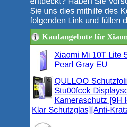
entdeckt? Haben Sie Vors
Sie uns dies mithilfe des K
folgenden Link und füllen 
Kaufangebote für Xiao
Xiaomi Mi 10T Lit
Pearl Gray EU
QULLOO Schutzfolie
Stu00fcck Displaysc
Kameraschutz [9H 
Klar Schutzglas][Anti-Krat