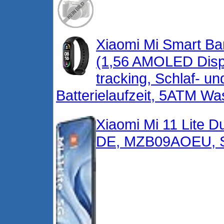
Xiaomi Mi Smart Ban
(1,56 AMOLED Displ
tracking, Schlaf- 
Batterielaufzeit, 5ATM Wa
Xiaomi Mi 11 Lite D
DE, MZB09AOEU, S