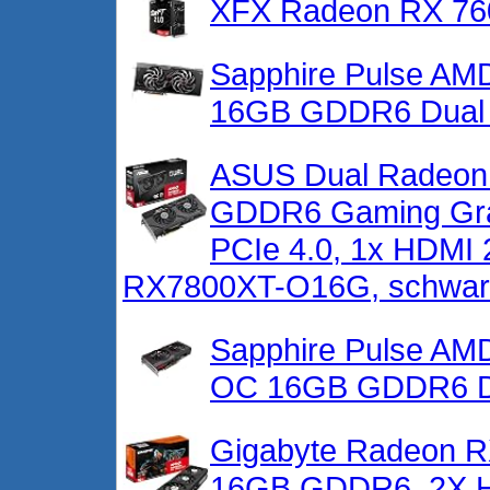
XFX Radeon RX 76
Sapphire Pulse A
16GB GDDR6 Dual 
ASUS Dual Radeon 
GDDR6 Gaming Gra
PCIe 4.0, 1x HDMI 
RX7800XT-O16G, schwar
Sapphire Pulse A
OC 16GB GDDR6 D
Gigabyte Radeon R
16GB GDDR6, 2X 