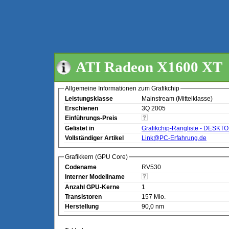
ATI Radeon X1600 XT
Allgemeine Informationen zum Grafikchip
Leistungsklasse
Mainstream (Mittelklasse)
Erschienen
3Q 2005
Einführungs-Preis
Gelistet in
Grafikchip-Rangliste - DESKT
Vollständiger Artikel
Link@PC-Erfahrung.de
Grafikkern (GPU Core)
Codename
RV530
Interner Modellname
Anzahl GPU-Kerne
1
Transistoren
157 Mio.
Herstellung
90,0 nm