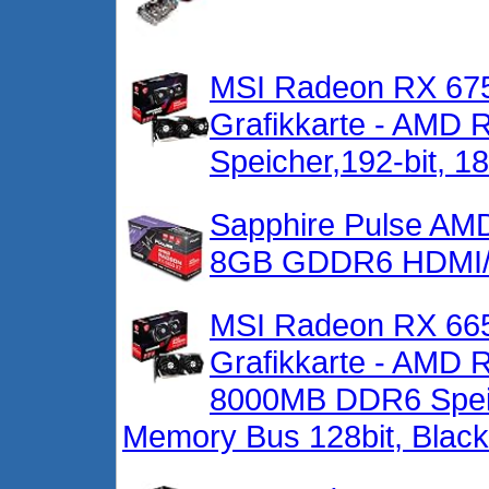
MSI Radeon RX 675
Grafikkarte - AMD
Speicher,192-bit, 1
Sapphire Pulse A
8GB GDDR6 HDMI/T
MSI Radeon RX 66
Grafikkarte - AMD
8000MB DDR6 Spei
Memory Bus 128bit, Blac