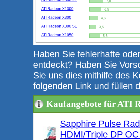
ATI Radeon X600 XT
7,6
ATI Radeon X1300
6,5
ATI Radeon X300
4,6
ATI Radeon X300 SE
3,5
ATI Radeon X1050
5,6
Haben Sie fehlerhafte oder
entdeckt? Haben Sie Vors
Sie uns dies mithilfe des K
folgenden Link und füllen 
Kaufangebote für ATI 
Sapphire Pulse R
HDMI/Triple DP OC