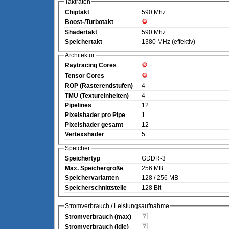
Taktraten
Chiptakt
590 Mhz
Boost-/Turbotakt
Shadertakt
590 Mhz
Speichertakt
1380 MHz (effektiv)
Architektur
Raytracing Cores
Tensor Cores
ROP (Rasterendstufen)
4
TMU (Textureinheiten)
4
Pipelines
12
Pixelshader pro Pipe
1
Pixelshader gesamt
12
Vertexshader
5
Speicher
Speichertyp
GDDR-3
Max. Speichergröße
256 MB
Speichervarianten
128 / 256 MB
Speicherschnittstelle
128 Bit
Stromverbrauch / Leistungsaufnahme
Stromverbrauch (max)
Stromverbrauch (idle)