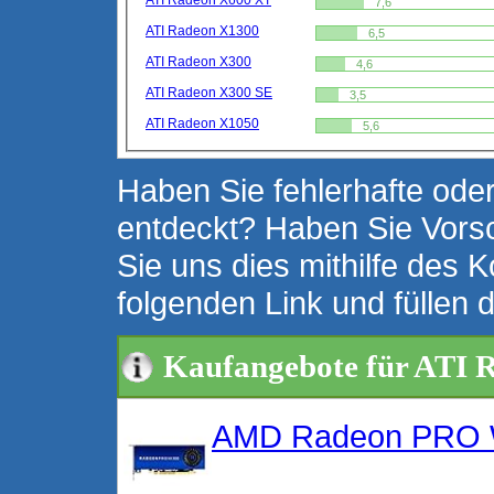
ATI Radeon X600 XT
7,6
ATI Radeon X1300
6,5
ATI Radeon X300
4,6
ATI Radeon X300 SE
3,5
ATI Radeon X1050
5,6
Haben Sie fehlerhafte oder
entdeckt? Haben Sie Vors
Sie uns dies mithilfe des K
folgenden Link und füllen 
Kaufangebote für ATI 
AMD Radeon PRO 