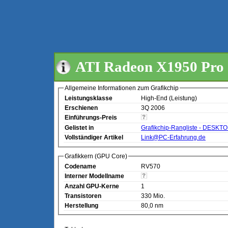
ATI Radeon X1950 Pro
Allgemeine Informationen zum Grafikchip
Leistungsklasse
High-End (Leistung)
Erschienen
3Q 2006
Einführungs-Preis
Gelistet in
Grafikchip-Rangliste - DESKT
Vollständiger Artikel
Link@PC-Erfahrung.de
Grafikkern (GPU Core)
Codename
RV570
Interner Modellname
Anzahl GPU-Kerne
1
Transistoren
330 Mio.
Herstellung
80,0 nm