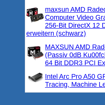
maxsun AMD Rade
Computer Video Gr
256-Bit DirectX 12 
erweitern (schwarz)
MAXSUN AMD Radeon
(Passiv 0dB Ku00fc
64 Bit DDR3 PCI Ex
Intel Arc Pro A50 G
Tracing, Machine L