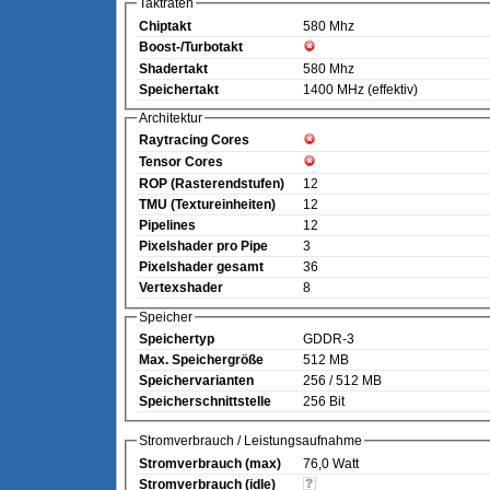
Taktraten
Chiptakt
580 Mhz
Boost-/Turbotakt
Shadertakt
580 Mhz
Speichertakt
1400 MHz (effektiv)
Architektur
Raytracing Cores
Tensor Cores
ROP (Rasterendstufen)
12
TMU (Textureinheiten)
12
Pipelines
12
Pixelshader pro Pipe
3
Pixelshader gesamt
36
Vertexshader
8
Speicher
Speichertyp
GDDR-3
Max. Speichergröße
512 MB
Speichervarianten
256 / 512 MB
Speicherschnittstelle
256 Bit
Stromverbrauch / Leistungsaufnahme
Stromverbrauch (max)
76,0 Watt
Stromverbrauch (idle)