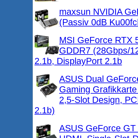
maxsun NVIDIA GeF
(Passiv 0dB Ku00fc
MSI GeForce RTX 
GDDR7 (28Gbps/128-
2.1b, DisplayPort 2.1b
ASUS Dual GeForc
Gaming Grafikkart
2,5-Slot Design, PC
2.1b)
ASUS GeForce GT 7