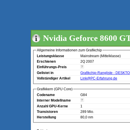
Nvidia Geforce 8600 G
Allgemeine Informationen zum Grafikchip
Leistungsklasse
Mainstream (Mittelklasse)
Erschienen
2Q 2007
Einführungs-Preis
Gelistet in
Grafikchip-Rangliste - DESKT
Vollständiger Artikel
Link@PC-Erfahrung.de
Grafikkern (GPU Core)
Codename
G84
Interner Modellname
Anzahl GPU-Kerne
1
Transistoren
289 Mio.
Herstellung
80,0 nm