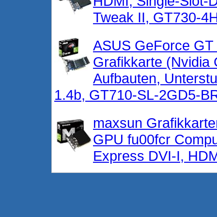
HDMI, Single-Slot-
Tweak II, GT730-4
ASUS GeForce GT 
Grafikkarte (Nvidi
Aufbauten, Unterstu
1.4b, GT710-SL-2GD5-B
maxsun Grafikkarte
GPU fu00fcr Compu
Express DVI-I, HD