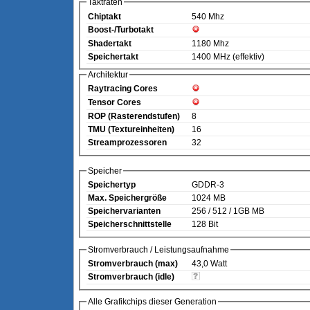
Taktraten
Chiptakt
540 Mhz
Boost-/Turbotakt
Shadertakt
1180 Mhz
Speichertakt
1400 MHz (effektiv)
Architektur
Raytracing Cores
Tensor Cores
ROP (Rasterendstufen)
8
TMU (Textureinheiten)
16
Streamprozessoren
32
Speicher
Speichertyp
GDDR-3
Max. Speichergröße
1024 MB
Speichervarianten
256 / 512 / 1GB MB
Speicherschnittstelle
128 Bit
Stromverbrauch / Leistungsaufnahme
Stromverbrauch (max)
43,0 Watt
Stromverbrauch (idle)
Alle Grafikchips dieser Generation