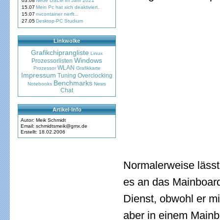
03.08
Neue DSLM im Jahr 2021
15.07
Mein Pc hat sich deaktiviert.
15.07
nvcontainer nerft...
27.05
Desktop-PC Studium
Linkwolke
Grafikchiprangliste
Linux
Windows
Prozessorlisten
WLAN
Prozessor
Grafikkarte
Impressum
Tuning
Overclocking
Benchmarks
Notebooks
News
Chat
Artikel-Info
Autor: Meik Schmidt
Email: schmidtsmeik@gmx.de
Erstellt: 18.02.2006
Normalerweise lässt 
es an das Mainboard
Dienst, obwohl er m
aber in einem Mainb