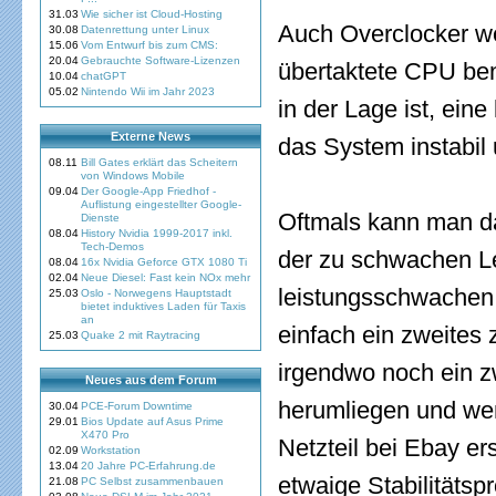
31.03
Wie sicher ist Cloud-Hosting
Auch Overclocker w
30.08
Datenrettung unter Linux
15.06
Vom Entwurf bis zum CMS:
20.04
Gebrauchte Software-Lizenzen
übertaktete CPU ben
10.04
chatGPT
05.02
Nintendo Wii im Jahr 2023
in der Lage ist, ein
Externe News
das System instabil 
08.11
Bill Gates erklärt das Scheitern
von Windows Mobile
09.04
Der Google-App Friedhof -
Auflistung eingestellter Google-
Oftmals kann man d
Dienste
08.04
History Nvidia 1999-2017 inkl.
Tech-Demos
der zu schwachen Le
08.04
16x Nvidia Geforce GTX 1080 Ti
02.04
Neue Diesel: Fast kein NOx mehr
leistungsschwachen 
25.03
Oslo - Norwegens Hauptstadt
bietet induktives Laden für Taxis
an
einfach ein zweites z
25.03
Quake 2 mit Raytracing
irgendwo noch ein zw
Neues aus dem Forum
herumliegen und wenn
30.04
PCE-Forum Downtime
29.01
Bios Update auf Asus Prime
X470 Pro
Netzteil bei Ebay ers
02.09
Workstation
13.04
20 Jahre PC-Erfahrung.de
etwaige Stabilitätsp
21.08
PC Selbst zusammenbauen