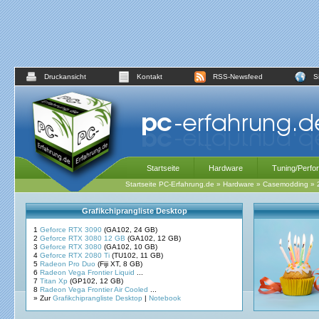
Druckansicht
Kontakt
RSS-Newsfeed
S
Startseite
Hardware
Tuning/Perfo
Startseite PC-Erfahrung.de
»
Hardware
»
Casemodding
»
Grafikchiprangliste Desktop
1
Geforce RTX 3090
(GA102, 24 GB)
2
Geforce RTX 3080 12 GB
(GA102, 12 GB)
3
Geforce RTX 3080
(GA102, 10 GB)
4
Geforce RTX 2080 Ti
(TU102, 11 GB)
5
Radeon Pro Duo
(Fiji XT, 8 GB)
6
Radeon Vega Frontier Liquid
...
7
Titan Xp
(GP102, 12 GB)
8
Radeon Vega Frontier Air Cooled
...
» Zur
Grafikchiprangliste Desktop
|
Notebook