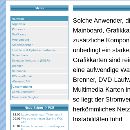
Menü
Solche Anwender, d
Hardware
Allgemein
Mainboard, Grafikka
Prozessor
Grafikkarte
zusätzliche Kompone
Motherboard
Arbeitsspeicher
unbedingt ein starke
Festplatte & Optische Laufwerke
Smartphone
Grafikkarten sind re
Spiegelreflexkamera (DSLR)
Drohnen
eine aufwendige Wa
Notebooks
PC-des-Monats
Brenner, DVD-Laufwe
Wireless-LAN
Casemodding
Multimedia-Karten i
Computerlexikon
Merkzettel / Vergleich
so liegt der Stromve
herkömmliches Netzt
Neue Seiten @ PCE
12.02
Laserdrucker statt Tintenstrahl
Instabilitäten führt.
26.01
Wie optimiert man Gaming-PCs
effizi...
16.04
Die evolutionäre Entwicklung von
P...