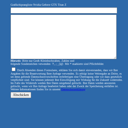
Grafikchiprangliste Nvidia Geforce GTX Titan Z
Hinweis
: Bitte nur Groß-/Kleinbuchstaben, Zahlen und
folgende Sonderzeichen verwenden: ?!,.;:_()@. Mit * markierte sind Pflichtfelder.
Durch Absenden dieses Formulares, erklären Sie sich damit einverstanden, dass wir Ihre
Angaben für die Beantwortung Ihrer Anfrage verwenden. Es erfolgt keine Weitergabe an Dritte, es
sei denn geltende Datenschutzvorschriften rechtfertigen eine Übertragung oder wir dazu gesetzlich
verpflichtet sind. Sie können jederzeit Ihre Einwilligung mit Wirkung für die Zukunft widerrufen.
Im Falle des Widerrufs werden Ihre Daten umgehend gelöscht. Ihre Daten werden ansonsten
gelöscht, wenn wir Ihre Anfrage bearbeitet haben oder der Zweck der Speicherung entfallen ist.
Weitere Informationen finden Sie in unserer
Datenschutzerklärung
.