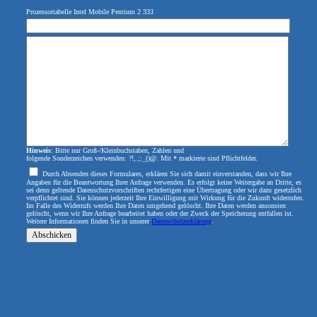
Prozessortabelle Intel Mobile Pentium 2 333
Hinweis
: Bitte nur Groß-/Kleinbuchstaben, Zahlen und
folgende Sonderzeichen verwenden: ?!,.;:_()@. Mit * markierte sind Pflichtfelder.
Durch Absenden dieses Formulares, erklären Sie sich damit einverstanden, dass wir Ihre
Angaben für die Beantwortung Ihrer Anfrage verwenden. Es erfolgt keine Weitergabe an Dritte, es
sei denn geltende Datenschutzvorschriften rechtfertigen eine Übertragung oder wir dazu gesetzlich
verpflichtet sind. Sie können jederzeit Ihre Einwilligung mit Wirkung für die Zukunft widerrufen.
Im Falle des Widerrufs werden Ihre Daten umgehend gelöscht. Ihre Daten werden ansonsten
gelöscht, wenn wir Ihre Anfrage bearbeitet haben oder der Zweck der Speicherung entfallen ist.
Weitere Informationen finden Sie in unserer
Datenschutzerklärung
.