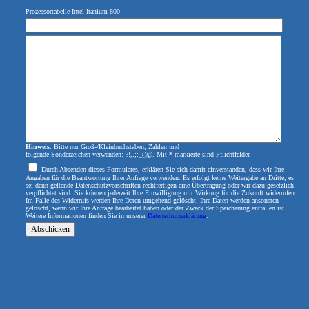
Prozessortabelle Intel Itanium 800
Hinweis
: Bitte nur Groß-/Kleinbuchstaben, Zahlen und
folgende Sonderzeichen verwenden: ?!,.;:_()@. Mit * markierte sind Pflichtfelder.
Durch Absenden dieses Formulares, erklären Sie sich damit einverstanden, dass wir Ihre
Angaben für die Beantwortung Ihrer Anfrage verwenden. Es erfolgt keine Weitergabe an Dritte, es
sei denn geltende Datenschutzvorschriften rechtfertigen eine Übertragung oder wir dazu gesetzlich
verpflichtet sind. Sie können jederzeit Ihre Einwilligung mit Wirkung für die Zukunft widerrufen.
Im Falle des Widerrufs werden Ihre Daten umgehend gelöscht. Ihre Daten werden ansonsten
gelöscht, wenn wir Ihre Anfrage bearbeitet haben oder der Zweck der Speicherung entfallen ist.
Weitere Informationen finden Sie in unserer
Datenschutzerklärung
.