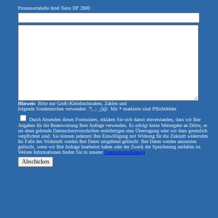
Prozessortabelle Intel Xeon DP 2800
Hinweis
: Bitte nur Groß-/Kleinbuchstaben, Zahlen und
folgende Sonderzeichen verwenden: ?!,.;:_()@. Mit * markierte sind Pflichtfelder.
Durch Absenden dieses Formulares, erklären Sie sich damit einverstanden, dass wir Ihre
Angaben für die Beantwortung Ihrer Anfrage verwenden. Es erfolgt keine Weitergabe an Dritte, es
sei denn geltende Datenschutzvorschriften rechtfertigen eine Übertragung oder wir dazu gesetzlich
verpflichtet sind. Sie können jederzeit Ihre Einwilligung mit Wirkung für die Zukunft widerrufen.
Im Falle des Widerrufs werden Ihre Daten umgehend gelöscht. Ihre Daten werden ansonsten
gelöscht, wenn wir Ihre Anfrage bearbeitet haben oder der Zweck der Speicherung entfallen ist.
Weitere Informationen finden Sie in unserer
Datenschutzerklärung
.