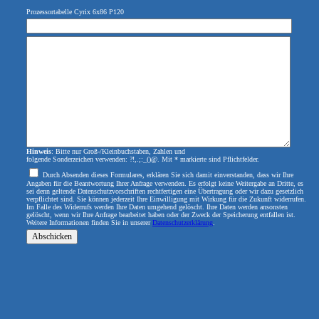
Prozessortabelle Cyrix 6x86 P120
Hinweis
: Bitte nur Groß-/Kleinbuchstaben, Zahlen und
folgende Sonderzeichen verwenden: ?!,.;:_()@. Mit * markierte sind Pflichtfelder.
Durch Absenden dieses Formulares, erklären Sie sich damit einverstanden, dass wir Ihre
Angaben für die Beantwortung Ihrer Anfrage verwenden. Es erfolgt keine Weitergabe an Dritte, es
sei denn geltende Datenschutzvorschriften rechtfertigen eine Übertragung oder wir dazu gesetzlich
verpflichtet sind. Sie können jederzeit Ihre Einwilligung mit Wirkung für die Zukunft widerrufen.
Im Falle des Widerrufs werden Ihre Daten umgehend gelöscht. Ihre Daten werden ansonsten
gelöscht, wenn wir Ihre Anfrage bearbeitet haben oder der Zweck der Speicherung entfallen ist.
Weitere Informationen finden Sie in unserer
Datenschutzerklärung
.