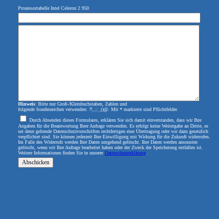
Prozessortabelle Intel Celeron 2 950
Hinweis
: Bitte nur Groß-/Kleinbuchstaben, Zahlen und
folgende Sonderzeichen verwenden: ?!,.;:_()@. Mit * markierte sind Pflichtfelder.
Durch Absenden dieses Formulares, erklären Sie sich damit einverstanden, dass wir Ihre
Angaben für die Beantwortung Ihrer Anfrage verwenden. Es erfolgt keine Weitergabe an Dritte, es
sei denn geltende Datenschutzvorschriften rechtfertigen eine Übertragung oder wir dazu gesetzlich
verpflichtet sind. Sie können jederzeit Ihre Einwilligung mit Wirkung für die Zukunft widerrufen.
Im Falle des Widerrufs werden Ihre Daten umgehend gelöscht. Ihre Daten werden ansonsten
gelöscht, wenn wir Ihre Anfrage bearbeitet haben oder der Zweck der Speicherung entfallen ist.
Weitere Informationen finden Sie in unserer
Datenschutzerklärung
.