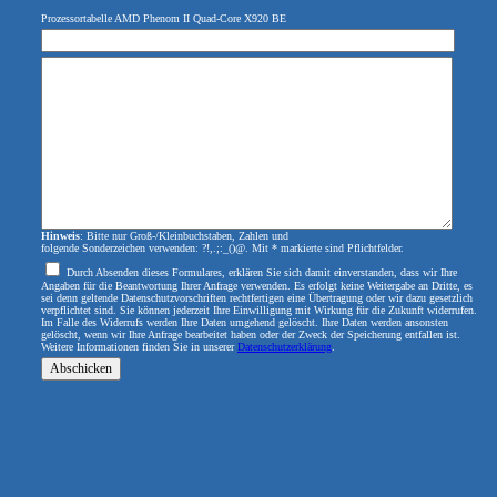
Prozessortabelle AMD Phenom II Quad-Core X920 BE
Hinweis
: Bitte nur Groß-/Kleinbuchstaben, Zahlen und
folgende Sonderzeichen verwenden: ?!,.;:_()@. Mit * markierte sind Pflichtfelder.
Durch Absenden dieses Formulares, erklären Sie sich damit einverstanden, dass wir Ihre
Angaben für die Beantwortung Ihrer Anfrage verwenden. Es erfolgt keine Weitergabe an Dritte, es
sei denn geltende Datenschutzvorschriften rechtfertigen eine Übertragung oder wir dazu gesetzlich
verpflichtet sind. Sie können jederzeit Ihre Einwilligung mit Wirkung für die Zukunft widerrufen.
Im Falle des Widerrufs werden Ihre Daten umgehend gelöscht. Ihre Daten werden ansonsten
gelöscht, wenn wir Ihre Anfrage bearbeitet haben oder der Zweck der Speicherung entfallen ist.
Weitere Informationen finden Sie in unserer
Datenschutzerklärung
.