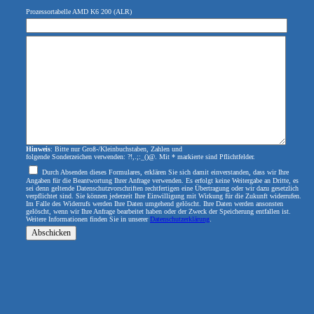
Prozessortabelle AMD K6 200 (ALR)
Hinweis
: Bitte nur Groß-/Kleinbuchstaben, Zahlen und
folgende Sonderzeichen verwenden: ?!,.;:_()@. Mit * markierte sind Pflichtfelder.
Durch Absenden dieses Formulares, erklären Sie sich damit einverstanden, dass wir Ihre
Angaben für die Beantwortung Ihrer Anfrage verwenden. Es erfolgt keine Weitergabe an Dritte, es
sei denn geltende Datenschutzvorschriften rechtfertigen eine Übertragung oder wir dazu gesetzlich
verpflichtet sind. Sie können jederzeit Ihre Einwilligung mit Wirkung für die Zukunft widerrufen.
Im Falle des Widerrufs werden Ihre Daten umgehend gelöscht. Ihre Daten werden ansonsten
gelöscht, wenn wir Ihre Anfrage bearbeitet haben oder der Zweck der Speicherung entfallen ist.
Weitere Informationen finden Sie in unserer
Datenschutzerklärung
.