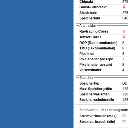
Chiptakt
27
Boost-/Turbotakt
Shadertakt
27
Speichertakt
540
Architektur
Raytracing Cores
Tensor Cores
ROP (Rasterendstufen)
8
TMU (Textureinheiten)
8
Pipelines
8
Pixelshader pro Pipe
1
Pixelshader gesamt
8
Vertexshader
4
Speicher
Speichertyp
DD
Max. Speichergröße
12
Speichervarianten
12
Speicherschnittstelle
128
Stromverbrauch / Leistungsau
Stromverbrauch (max)
Stromverbrauch (idle)