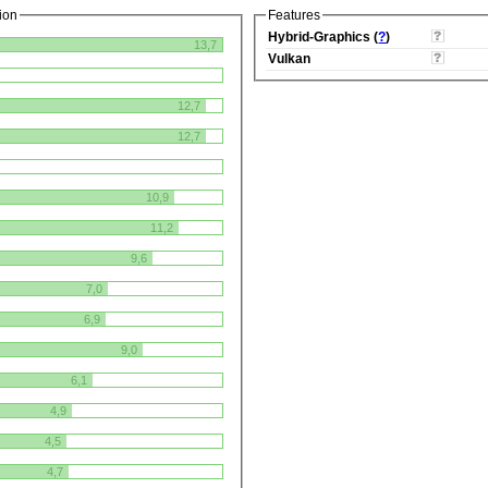
ion
Features
Hybrid-Graphics (
?
)
13,7
Vulkan
12,7
12,7
10,9
11,2
9,6
7,0
6,9
9,0
6,1
4,9
4,5
4,7