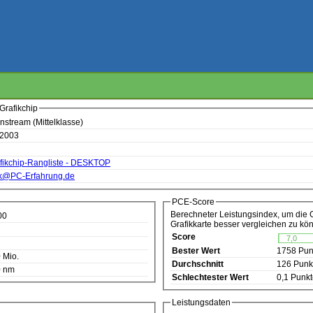
Grafikchip
nstream (Mittelklasse)
 2003
fikchip-Rangliste - DESKTOP
k@PC-Erfahrung.de
PCE-Score
Berechneter Leistungsindex, um die 
00
Grafikkarte besser vergleichen zu kö
Score
7,0
Bester Wert
1758 Pun
 Mio.
Durchschnitt
126 Punk
0 nm
Schlechtester Wert
0,1 Punk
Leistungsdaten