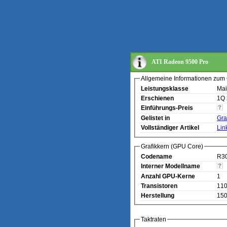
ATI Radeon 9500 Pro
Allgemeine Informationen zum 
Leistungsklasse
Mai
Erschienen
1Q
Einführungs-Preis
Gelistet in
Gra
Vollständiger Artikel
Lin
Grafikkern (GPU Core)
Codename
R3
Interner Modellname
Anzahl GPU-Kerne
1
Transistoren
110
Herstellung
15
Taktraten