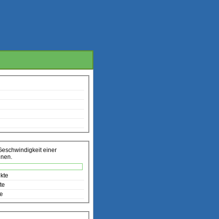
Geschwindigkeit einer
nnen.
kte
te
te