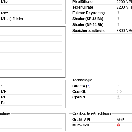
5 Mhz
Pixelfüllrate
2200 MPi
Texelfüllrate
2200 MTe
Füllrate Raytracing
5 Mhz
 MHz (effektiv)
Shader (SP 32 Bit)
Shader (DP 64 Bit)
Speicherbandbreite
8800 MB
Technologie
R
DirectX (
?
)
9
8 MB
OpenGL
2.0
8 MB
OpenCL
 Bit
fnahme
Grafikkarten-Anschlüsse
Grafik-API
AGP
Multi-GPU