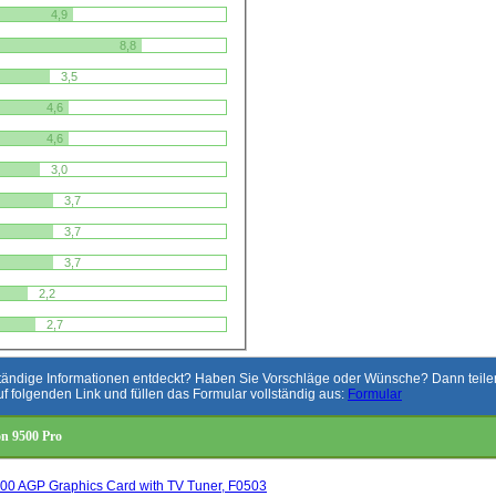
4,9
8,8
3,5
4,6
4,6
3,0
3,7
3,7
3,7
2,2
2,7
ständige Informationen entdeckt? Haben Sie Vorschläge oder Wünsche? Dann teilen 
uf folgenden Link und füllen das Formular vollständig aus:
Formular
n 9500 Pro
000 AGP Graphics Card with TV Tuner, F0503