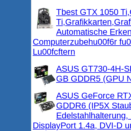
Tbest GTX 1050 Ti
Ti,Grafikkarten,Gr
Automatische Erke
Computerzubehu00f6r fu0
Lu00fcftern
ASUS GT730-4H-SL
GB GDDR5 (GPU N
ASUS GeForce RTX
GDDR6 (IP5X Staubd
Edelstahlhalterung,
DisplayPort 1.4a, DVI-D 