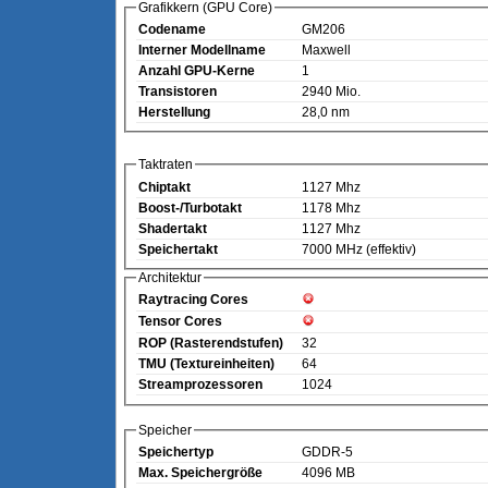
Grafikkern (GPU Core)
Codename
GM206
Interner Modellname
Maxwell
Anzahl GPU-Kerne
1
Transistoren
2940 Mio.
Herstellung
28,0 nm
Taktraten
Chiptakt
1127 Mhz
Boost-/Turbotakt
1178 Mhz
Shadertakt
1127 Mhz
Speichertakt
7000 MHz (effektiv)
Architektur
Raytracing Cores
Tensor Cores
ROP (Rasterendstufen)
32
TMU (Textureinheiten)
64
Streamprozessoren
1024
Speicher
Speichertyp
GDDR-5
Max. Speichergröße
4096 MB