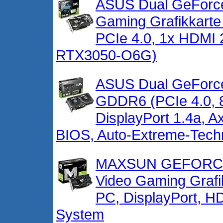
ASUS Dual GeForc
Gaming Grafikkart
PCIe 4.0, 1x HDMI 
RTX3050-O6G)
ASUS Dual GeForc
GDDR6 (PCIe 4.0,
DisplayPort 1.4a, A
BIOS, Auto-Extreme-Techn
MAXSUN GEFORCE 
Video Gaming Grafi
PC, DisplayPort, H
System