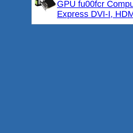
GPU fu00fcr Compu
Express DVI-I, HD