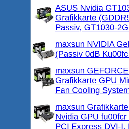
ASUS Nvidia GT103
Grafikkarte (GDDR5
Passiv, GT1030-2
maxsun NVIDIA GeF
(Passiv 0dB Ku00fc
maxsun GEFORCE 
Grafikkarte GPU Mi
Fan Cooling Syste
maxsun Grafikkarte
Nvidia GPU fu00fc
PCI Express DVI-I,