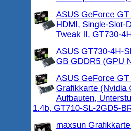
ASUS GeForce GT 7
HDMI, Single-Slot-
Tweak II, GT730-4
ASUS GT730-4H-SL
GB GDDR5 (GPU N
ASUS GeForce GT 
Grafikkarte (Nvidi
Aufbauten, Unterstu
1.4b, GT710-SL-2GD5-B
maxsun Grafikkarte