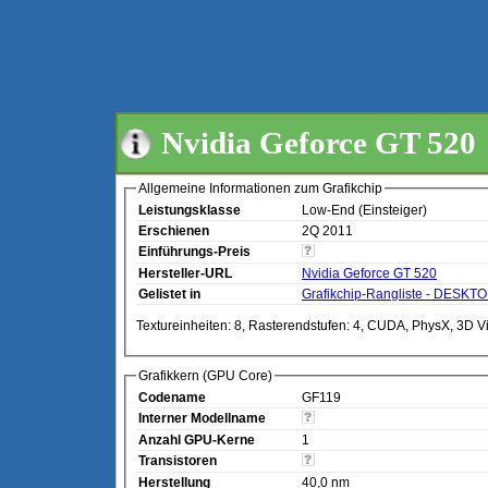
Nvidia Geforce GT 520
Allgemeine Informationen zum Grafikchip
Leistungsklasse
Low-End (Einsteiger)
Erschienen
2Q 2011
Einführungs-Preis
Hersteller-URL
Nvidia Geforce GT 520
Gelistet in
Grafikchip-Rangliste - DESKT
Textureinheiten: 8, Rasterendstufen: 4, CUDA, PhysX, 3D V
Grafikkern (GPU Core)
Codename
GF119
Interner Modellname
Anzahl GPU-Kerne
1
Transistoren
Herstellung
40,0 nm