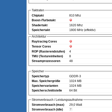
Taktraten
Chiptakt
810 Mhz
Boost-/Turbotakt
Shadertakt
1620 Mhz
Speichertakt
1800 MHz (effektiv)
Architektur
Raytracing Cores
Tensor Cores
ROP (Rasterendstufen)
4
TMU (Textureinheiten)
8
Streamprozessoren
48
Speicher
Speichertyp
GDDR-3
Max. Speichergröße
1024 MB
Speichervarianten
1024 MB
Speicherschnittstelle
64 Bit
Stromverbrauch / Leistungsaufnahme
Stromverbrauch (max)
29,0 Watt
Stromverbrauch (idle)