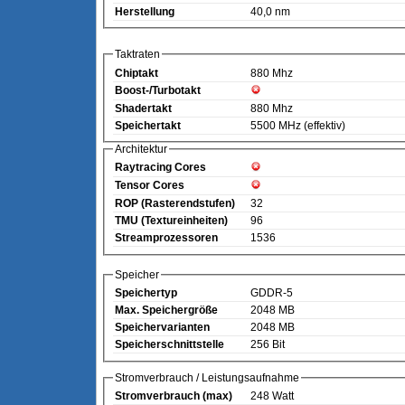
Herstellung
40,0 nm
Taktraten
Chiptakt
880 Mhz
Boost-/Turbotakt
Shadertakt
880 Mhz
Speichertakt
5500 MHz (effektiv)
Architektur
Raytracing Cores
Tensor Cores
ROP (Rasterendstufen)
32
TMU (Textureinheiten)
96
Streamprozessoren
1536
Speicher
Speichertyp
GDDR-5
Max. Speichergröße
2048 MB
Speichervarianten
2048 MB
Speicherschnittstelle
256 Bit
Stromverbrauch / Leistungsaufnahme
Stromverbrauch (max)
248 Watt