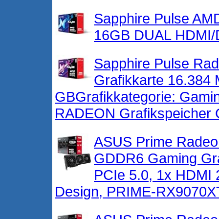
Sapphire Pulse A
16GB DUAL HDMI/
Sapphire Pulse R
Grafikkarte 16.3
GBGrafikkategorie: Gaming
RADEON Grafikspeicher Gr
ASUS Prime Radeo
GDDR6 Gaming Gra
PCIe 5.0, 1x HDMI 2
Design, PRIME-RX9070X