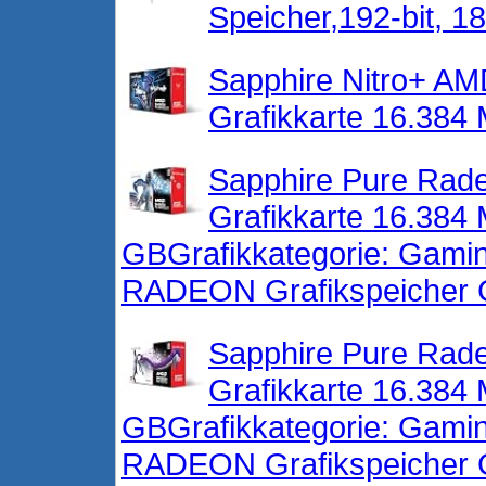
Speicher,192-bit, 1
Sapphire Nitro+ A
Grafikkarte 16.38
Sapphire Pure Ra
Grafikkarte 16.3
GBGrafikkategorie: Gaming
RADEON Grafikspeicher Gr
Sapphire Pure Ra
Grafikkarte 16.3
GBGrafikkategorie: Gaming
RADEON Grafikspeicher Gr