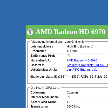
AMD Radeon HD 6970
Allgemeine Informationen zum Grafikchip
Leistungsklasse
High-End (Leistung)
Erschienen
4Q 2010
Einführungs-Preis
Hersteller-URL
AMD Radeon HD 6970
Gelistet in
Grafikchip-Rangliste - DESKT
Vollständiger Artikel
Link@PC-Erfahrung.de
Shadereinheiten: 4D (384 * 4 = 1536), ROPs: 32, TMUs: 96
Grafikkern (GPU Core)
Codename
Cayman
Interner Modellname
Anzahl GPU-Kerne
1
Transistoren
2640 Mio.