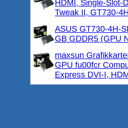
HDMI, Single-Slot-
Tweak II, GT730-4
ASUS GT730-4H-SL
GB GDDR5 (GPU N
maxsun Grafikkarte
GPU fu00fcr Compu
Express DVI-I, HD