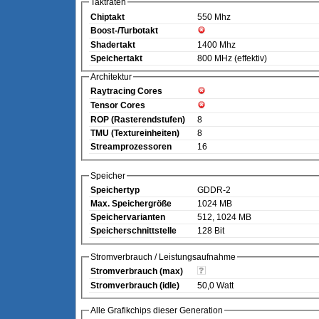
Taktraten
Chiptakt
550 Mhz
Boost-/Turbotakt
Shadertakt
1400 Mhz
Speichertakt
800 MHz (effektiv)
Architektur
Raytracing Cores
Tensor Cores
ROP (Rasterendstufen)
8
TMU (Textureinheiten)
8
Streamprozessoren
16
Speicher
Speichertyp
GDDR-2
Max. Speichergröße
1024 MB
Speichervarianten
512, 1024 MB
Speicherschnittstelle
128 Bit
Stromverbrauch / Leistungsaufnahme
Stromverbrauch (max)
Stromverbrauch (idle)
50,0 Watt
Alle Grafikchips dieser Generation