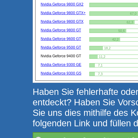
Nvidia Geforce 9800 GX2
Nvidia Geforce 9800 GTX+
67,0
Nvidia Geforce 9800 GTX
62,3
Nvidia Geforce 9800 GT
50,6
Nvidia Geforce 9600 GT
42,2
Nvidia Geforce 9500 GT
18,2
Nvidia Geforce 9400 GT
11,2
Nvidia Geforce 9300 GE
7,1
Nvidia Geforce 9300 GS
7,3
Haben Sie fehlerhafte oder
entdeckt? Haben Sie Vors
Sie uns dies mithilfe des K
folgenden Link und füllen 