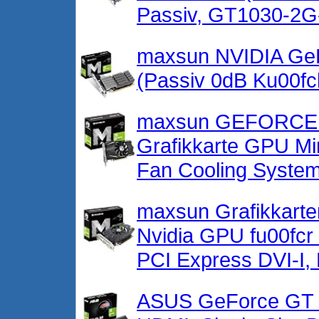
Passiv, GT1030-2
maxsun NVIDIA GeF
(Passiv 0dB Ku00fc
maxsun GEFORCE 
Grafikkarte GPU Mi
Fan Cooling Syste
maxsun Grafikkarte
Nvidia GPU fu00fc
PCI Express DVI-I,
ASUS GeForce GT 7