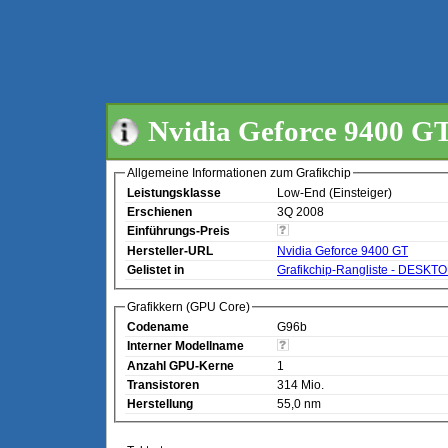
Nvidia Geforce 9400 G
Allgemeine Informationen zum Grafikchip
Leistungsklasse
Low-End (Einsteiger)
Erschienen
3Q 2008
Einführungs-Preis
Hersteller-URL
Nvidia Geforce 9400 GT
Gelistet in
Grafikchip-Rangliste - DESKT
Grafikkern (GPU Core)
Codename
G96b
Interner Modellname
Anzahl GPU-Kerne
1
Transistoren
314 Mio.
Herstellung
55,0 nm