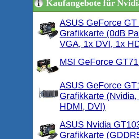
Kaufangebote für Nvid
ASUS GeForce GT 
Grafikkarte (0dB P
VGA, 1x DVI, 1x 
MSI GeForce GT71
ASUS GeForce GT1
Grafikkarte (Nvidi
HDMI, DVI)
ASUS Nvidia GT103
Grafikkarte (GDDR5