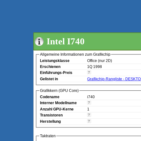
Intel I740
Allgemeine Informationen zum Grafikchip
Leistungsklasse
Office (nur 2D)
Erschienen
1Q 1998
Einführungs-Preis
Gelistet in
Grafikchip-Rangliste - DESKT
Grafikkern (GPU Core)
Codename
i740
Interner Modellname
Anzahl GPU-Kerne
1
Transistoren
Herstellung
Taktraten