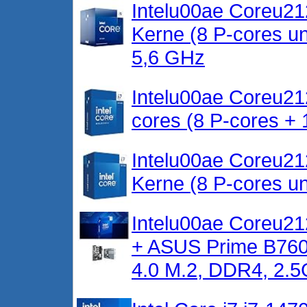
Intelu00ae Coreu21
Kerne (8 P-cores u
5,6 GHz
Intelu00ae Coreu21
cores (8 P-cores + 
Intelu00ae Coreu21
Kerne (8 P-cores u
Intelu00ae Coreu21
+ ASUS Prime B760
4.0 M.2, DDR4, 2.