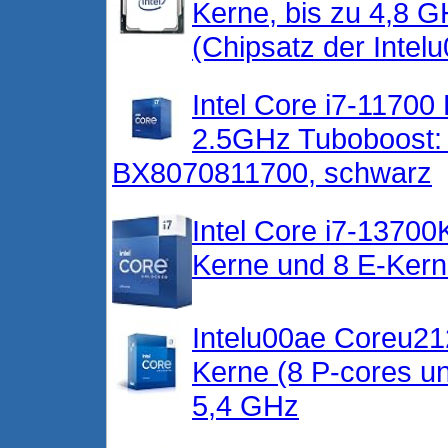
Kerne, bis zu 4,8 
(Chipsatz der Intel
Intel Core i7-11700
2.5GHz Tuboboost:
BX8070811700, schwarz
Intel Core i7-13700
Kerne und 8 E-Kern
Intelu00ae Coreu21
Kerne (8 P-cores u
5,4 GHz