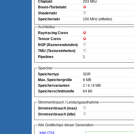
Chiptakt
203 Mhz
Boost-/Turbotakt
Shadertakt
Speichertakt
100 MHz (effektiv)
Architektur
Raytracing Cores
Tensor Cores
ROP (Rasterendstufen)
TMU (Textureinheiten)
Pipelines
1
Speicher
Speichertyp
SDR
Max. Speichergröße
8 MB
Speichervarianten
2 / 4 / 8 MB
Speicherschnittstelle
64 Bit
Stromverbrauch / Leistungsaufnahme
Stromverbrauch (max)
Stromverbrauch (idle)
Alle Grafikchips dieser Generation
Intel I754