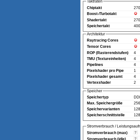
Taktraten
Chiptakt
27
Boost-/Turbotakt
Shadertakt
27
Speichertakt
400
Architektur
Raytracing Cores
Tensor Cores
ROP (Rasterendstufen)
4
TMU (Textureinheiten)
4
Pipelines
4
Pixelshader pro Pipe
1
Pixelshader gesamt
4
Vertexshader
2
Speicher
Speichertyp
DD
Max. Speichergröße
25
Speichervarianten
128
Speicherschnittstelle
128
Stromverbrauch / Leistungsau
Stromverbrauch (max)
Stromverbrauch (idle)