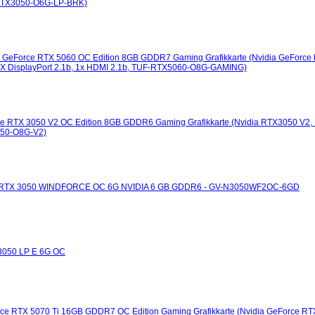
, RTX3050-O6G-LP-BRK)
eForce RTX 5060 OC Edition 8GB GDDR7 Gaming Grafikkarte (Nvidia GeForce 
 3X DisplayPort 2.1b, 1x HDMI 2.1b, TUF-RTX5060-O8G-GAMING)
 RTX 3050 V2 OC Edition 8GB GDDR6 Gaming Grafikkarte (Nvidia RTX3050 V2, PC
050-O8G-V2)
e RTX 3050 WINDFORCE OC 6G NVIDIA 6 GB GDDR6 - GV-N3050WF2OC-6GD
3050 LP E 6G OC
e RTX 5070 Ti 16GB GDDR7 OC Edition Gaming Grafikkarte (Nvidia GeForce RTX5