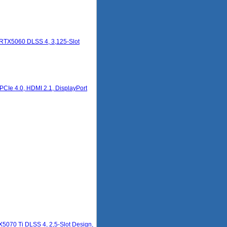
RTX5060 DLSS 4, 3,125-Slot
Ie 4.0, HDMI 2.1, DisplayPort
070 Ti DLSS 4, 2,5-Slot Design,