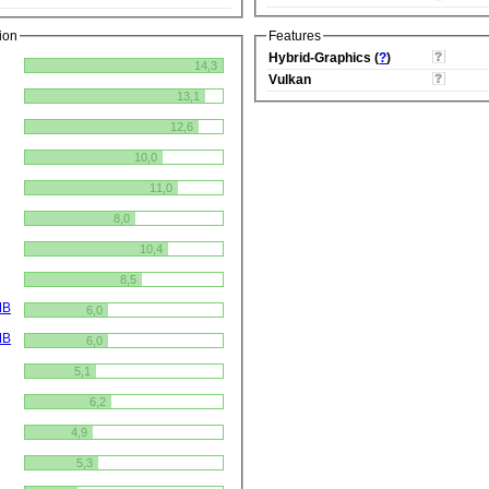
ion
Features
Hybrid-Graphics (
?
)
14,3
Vulkan
13,1
12,6
10,0
11,0
8,0
10,4
8,5
MB
6,0
MB
6,0
5,1
6,2
4,9
5,3