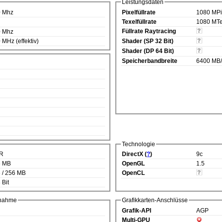
Leistungsdaten
0 Mhz
Pixelfüllrate
1080 MPi
Texelfüllrate
1080 MTe
Füllrate Raytracing
0 Mhz
 MHz (effektiv)
Shader (SP 32 Bit)
Shader (DP 64 Bit)
Speicherbandbreite
6400 MB
Technologie
R
DirectX (
?
)
9c
6 MB
OpenGL
1.5
 / 256 MB
OpenCL
 Bit
fnahme
Grafikkarten-Anschlüsse
Grafik-API
AGP
Multi-GPU