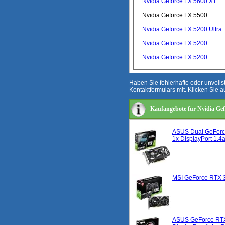
Nvidia Geforce FX 5600 XT
Nvidia Geforce FX 5500
Nvidia Geforce FX 5200 Ultra
Nvidia Geforce FX 5200
Nvidia Geforce FX 5200
Haben Sie fehlerhafte oder unvoll
Kontaktformulars mit. Klicken Sie a
Kaufangebote für Nvidia Ge
ASUS Dual GeForce
1x DisplayPort 1.
MSI GeForce RTX 3
ASUS GeForce RTX 