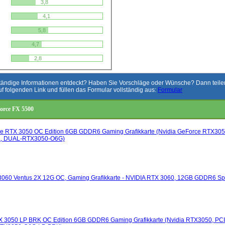
3,8
4,1
5,8
4,7
2,8
ständige Informationen entdeckt? Haben Sie Vorschläge oder Wünsche? Dann teilen 
uf folgenden Link und füllen das Formular vollständig aus:
Formular
force FX 5500
 RTX 3050 OC Edition 6GB GDDR6 Gaming Grafikkarte (Nvidia GeForce RTX3050
4a, DUAL-RTX3050-O6G)
060 Ventus 2X 12G OC, Gaming Grafikkarte - NVIDIA RTX 3060, 12GB GDDR6 Spei
3050 LP BRK OC Edition 6GB GDDR6 Gaming Grafikkarte (Nvidia RTX3050, PCIe 4