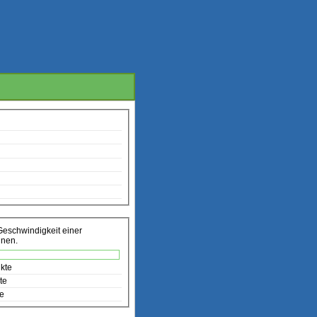
Geschwindigkeit einer
nnen.
kte
te
te