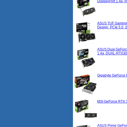
DisplayPort 1.4a
ASUS TUF Gaming G
Design, PCIe 5.0,
ASUS Dual GeForce
1.4a, DUAL-RTX3
Gigabyte GeForc
MSI GeForce RTX 
ASUS Prime GeForc