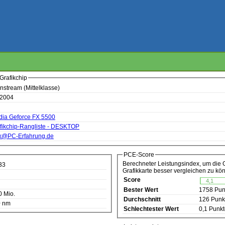
Grafikchip
nstream (Mittelklasse)
 2004
dia Geforce FX 5500
fikchip-Rangliste - DESKTOP
k@PC-Erfahrung.de
PCE-Score
Berechneter Leistungsindex, um die 
33
Grafikkarte besser vergleichen zu kö
Score
4,1
Bester Wert
1758 Pun
0 Mio.
Durchschnitt
126 Punk
0 nm
Schlechtester Wert
0,1 Punk