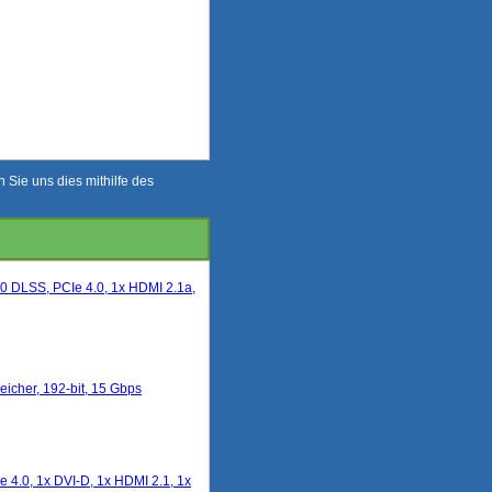
Sie uns dies mithilfe des
 DLSS, PCIe 4.0, 1x HDMI 2.1a,
cher, 192-bit, 15 Gbps
.0, 1x DVI-D, 1x HDMI 2.1, 1x