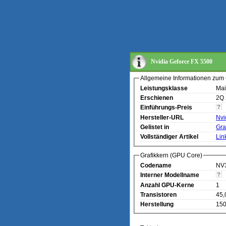
Nvidia Geforce FX 5500
Allgemeine Informationen zum 
Leistungsklasse
Mai
Erschienen
2Q
Einführungs-Preis
Hersteller-URL
Nvi
Gelistet in
Gra
Vollständiger Artikel
Lin
Grafikkern (GPU Core)
Codename
NV
Interner Modellname
Anzahl GPU-Kerne
1
Transistoren
45,
Herstellung
15