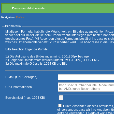
Prozessor-Bild - Formular
Navigation
:
Zurück
Bildmaterial
Mit diesem Formular habt Ihr die Möglichkeit, ein Bild des ausgewählten Prozessors hochzuladen
verwendet nur Bilder, die keinem Urheberrecht unterliegen (am besten handelt es sich um ein selbs
geschossenes Foto). Mit Absenden dieses Formulars bestätigt Ihr, dass es sich um kein Bild handelt,
welches Urheberrechte verletzt. 
Bitte beachtet folgende Punkte:
1.) Die Auflösung des Bildes muss mind. 250x250px betragen
2.) Folgende Dateiformate werden unterstützt: GIF, JPG, JPEG, PNG
3.) Die maximale Grösse ist 1024 KB pro Bild
E-Mail (für Rückfragen)
CPU Informationen
Beweismittel (max. 1024 KB)
Durch Absenden dieses Formulares, erklären Sie sich damit
einverstanden, dass wir Ihre Angaben für die Beantwortung Ihrer
Anfrage verwenden. Es erfolgt keine Weitergabe an Dritte, es sei