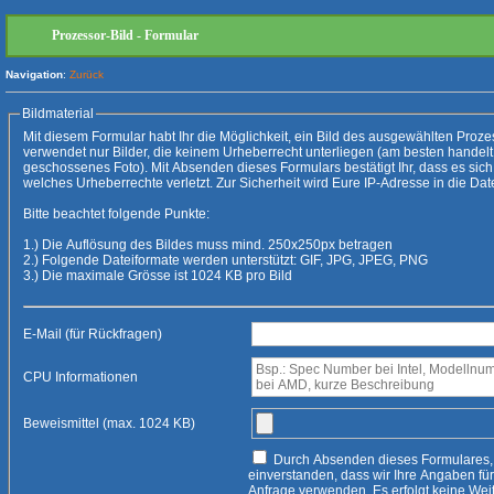
Prozessor-Bild - Formular
Navigation
:
Zurück
Bildmaterial
Mit diesem Formular habt Ihr die Möglichkeit, ein Bild des ausgewählten Prozessors hochzuladen
verwendet nur Bilder, die keinem Urheberrecht unterliegen (am besten handelt es sich um ein selbs
geschossenes Foto). Mit Absenden dieses Formulars bestätigt Ihr, dass es sich um kein Bild handelt,
welches Urheberrechte verletzt. 
Bitte beachtet folgende Punkte:
1.) Die Auflösung des Bildes muss mind. 250x250px betragen
2.) Folgende Dateiformate werden unterstützt: GIF, JPG, JPEG, PNG
3.) Die maximale Grösse ist 1024 KB pro Bild
E-Mail (für Rückfragen)
CPU Informationen
Beweismittel (max. 1024 KB)
Durch Absenden dieses Formulares, erklären Sie sich damit
einverstanden, dass wir Ihre Angaben für die Beantwortung Ihrer
Anfrage verwenden. Es erfolgt keine Weitergabe an Dritte, es sei