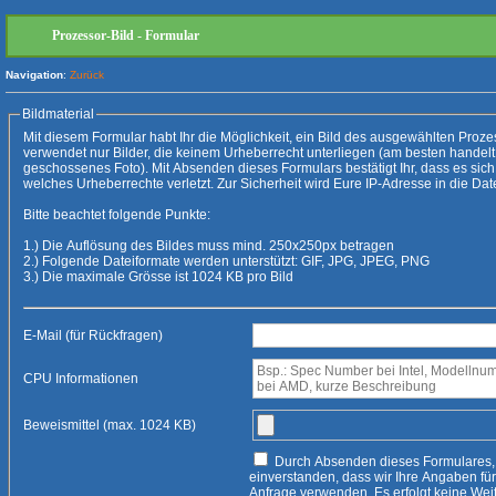
Prozessor-Bild - Formular
Navigation
:
Zurück
Bildmaterial
Mit diesem Formular habt Ihr die Möglichkeit, ein Bild des ausgewählten Prozessors hochzuladen
verwendet nur Bilder, die keinem Urheberrecht unterliegen (am besten handelt es sich um ein selbs
geschossenes Foto). Mit Absenden dieses Formulars bestätigt Ihr, dass es sich um kein Bild handelt,
welches Urheberrechte verletzt. 
Bitte beachtet folgende Punkte:
1.) Die Auflösung des Bildes muss mind. 250x250px betragen
2.) Folgende Dateiformate werden unterstützt: GIF, JPG, JPEG, PNG
3.) Die maximale Grösse ist 1024 KB pro Bild
E-Mail (für Rückfragen)
CPU Informationen
Beweismittel (max. 1024 KB)
Durch Absenden dieses Formulares, erklären Sie sich damit
einverstanden, dass wir Ihre Angaben für die Beantwortung Ihrer
Anfrage verwenden. Es erfolgt keine Weitergabe an Dritte, es sei