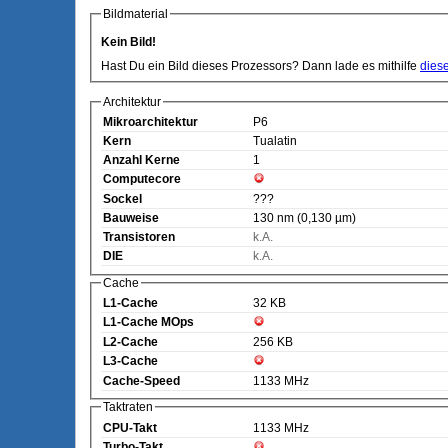
Bildmaterial
Kein Bild!
Hast Du ein Bild dieses Prozessors? Dann lade es mithilfe
dies
Architektur
Mikroarchitektur
P6
Kern
Tualatin
Anzahl Kerne
1
Computecore
Sockel
???
Bauweise
130 nm (0,130 µm)
Transistoren
k.A.
DIE
k.A.
Cache
L1-Cache
32 KB
L1-Cache MOps
L2-Cache
256 KB
L3-Cache
Cache-Speed
1133 MHz
Taktraten
CPU-Takt
1133 MHz
Turbo-Takt