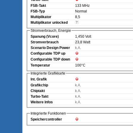
FSB-Takt
133 MHz
FSB-Typ
Normal
Multiplikator
8,5
Multiplikator unlocked
Stromverbrauch, Energie
Spanung (Vcore)
1,450 Volt
Stromverbrauch
23,8 Watt
Scenario Design Power
k.A.
Configurable TDP up
Configurable TDP down
Temperatur
100°C
Integrierte Grafikkarte
Int. Grafik
Grafikchip
k.A.
Chiptakt
k.A.
Turbo-Takt
k.A.
Weitere Infos
k.A.
Integrierte Funktionen
Speichercontroller