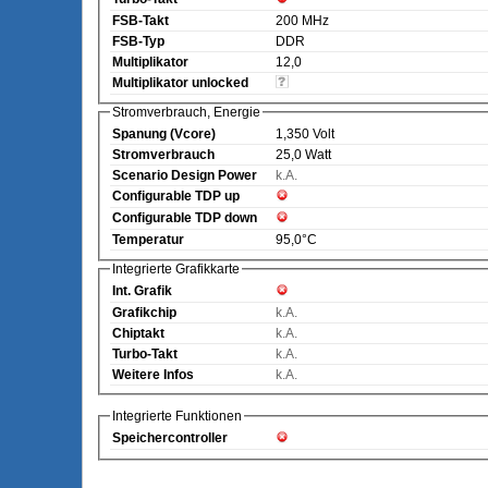
FSB-Takt
200 MHz
FSB-Typ
DDR
Multiplikator
12,0
Multiplikator unlocked
Stromverbrauch, Energie
Spanung (Vcore)
1,350 Volt
Stromverbrauch
25,0 Watt
Scenario Design Power
k.A.
Configurable TDP up
Configurable TDP down
Temperatur
95,0°C
Integrierte Grafikkarte
Int. Grafik
Grafikchip
k.A.
Chiptakt
k.A.
Turbo-Takt
k.A.
Weitere Infos
k.A.
Integrierte Funktionen
Speichercontroller