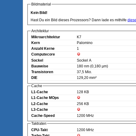
Bildmaterial
Kein Bild!
Hast Du ein Bild dieses Prozessors? Dann lade es mithilfe
dies
Architektur
Mikroarchitektur
K7
Kern
Palomino
Anzahl Kerne
1
Computecore
Sockel
Sockel A
Bauweise
180 nm (0,180 µm)
Transistoren
37,5 Mio.
DIE
129,20 mm²
Cache
L1-Cache
128 KB
L1-Cache MOps
L2-Cache
256 KB
L3-Cache
Cache-Speed
1200 MHz
Taktraten
CPU-Takt
1200 MHz
Turbo-Takt